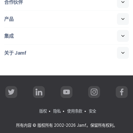
合作​伙伴
产品
集成
关于
Jamf
T
L
Y
I
F
w
i
o
n
a
i
n
u
s
c
t
k
T
t
e
t
e
u
a
b
版权
隐私
使用条款
安全
e
d
b
g
o
r
I
e
r
o
n
a
k
所有​内容
©
版权​所有
2002-2026 Jamf
。​保留​所有​权利。
m