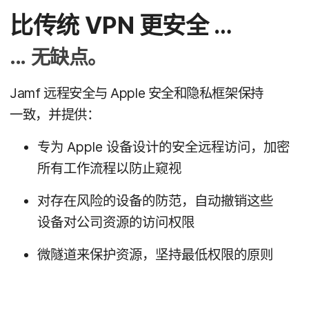
比​传统
VPN
更​安全
…
...
无​缺点。
Jamf
远程​安全​与
Apple
安全​和​隐私框架​保持​
一致，​并​提供：
专为
Apple
设备​设计​的​安全​远程​访问，​加密​
所有​工作​流程​以​防止​窥视
对​存在​风险​的​设备​的​防范，​自动​撤销​这些​
设备​对​公司​资源​的​访问​权限
微​隧道来​保护​资源，​坚持​最​低​权限​的​原则