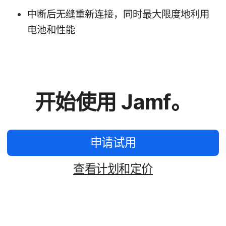
中断​后​无缝重新​连接，​同时​最​大​限度​地​利用​
电池​和​性​能
开始​使用
Jamf
。
申请​试用
查​看​计划​和​定价