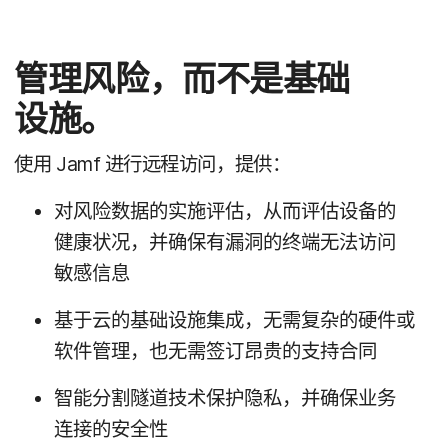
管理​风险，​而​不​是​基础​
设施。
使用
Jamf
进行​远程​访问，​提供：
对​风险​数据​的​实施​评估，​从​而​评估​设备​的​
健康​状况，​并确​保​有​漏洞​的​终端​无法​访问​
敏感​信息
基于​云​的​基础​设施​集成，​无需​复杂​的​硬件​或​
软件​管理，​也​无​需​签订​昂贵​的​支持​合同
智​能​分割​隧道​技术​保护​隐私，​并确​保​业务​
连接​的​安全性