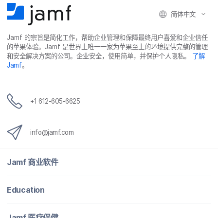
简体​中文
Jamf
的​宗旨​是​简化​工作，​帮助​企业​管理​和​保障​最​终​用​户​喜爱​和​企业​信任​
的​苹果​体验。
Jamf
是​世界​上​唯​一​一​家​为​苹果​至​上​的​环境​提供​完整​的​管理​
和​安全​解决​方案​的​公司。​企业​安全，​使用​简单，​并​保护​个​人​隐私。
了解
Jamf
。
+
1 612-605-6625
info
@
jamf
.
com
Jamf
商业​软件
Education
Jamf
医​疗​保健