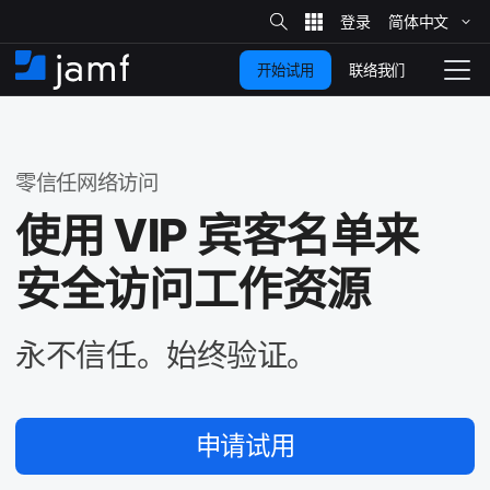
站
简体​中文
跳
内
搜
联络我们
开始试用
至
首
拨
索
动
主
页
导
要
览
零信任​网络​访问
内
容
使用
VIP
宾​客​名​单来​
安全​访问​工作​资源
永​不​信任。​始​终验证。
申请​试用