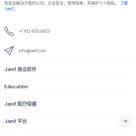
和​安全​解决​方案​的​公司。​企业​安全，​使用​简单，​并​保护​个​人​隐私。
了解
Jamf
。
+
1 612-605-6625
info
@
jamf
.
com
Jamf
商业​软件
Education
Jamf
医​疗​保健
Jamf
平台