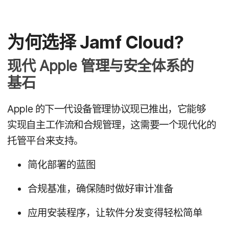
为​何选择
Jamf Cloud
?
现代
Apple
管理​与​安全​体系​的​
基石
Apple
的​下一​代​设备​管理​协议现​已​推出，​它​能够​
实现​自主​工作流​和​合规​管理，​这​需要​一​个​现代化​的​
托管​平台来​支持。
简化​部署​的​蓝图
合规​基准，​确保随​时​做​好​审计​准备
应用​安装​程序，​让​软件​分​发​变​得​轻松​简单