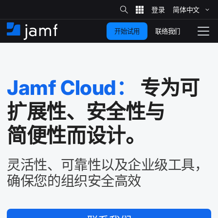
站
简体​中文
跳
内
搜
联络我们
开始试用
至
首
拨
索
动
主
页
导
要
览
Jamf Cloud
：
专为​可​
内
容
扩展性、​安全性​与​
简便性而​设计。
灵活性、​可靠性​以及​企业​级​工具，​
确保​您​的​组织​安全​高效