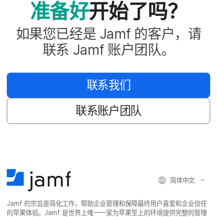
准备​好
开始​了​吗？
如果​您​已经​是
Jamf
的​客户，​请​
联系
Jamf
账户​团队。
联系​我们
联系​账户​团队
简体​中文
Jamf
的​宗旨​是​简化​工作，​帮助​企业​管理​和​保障​最​终​用​户​喜爱​和​企业​信任​
的​苹果​体验。
Jamf
是​世界​上​唯​一​一​家​为​苹果​至​上​的​环境​提供​完整​的​管理​