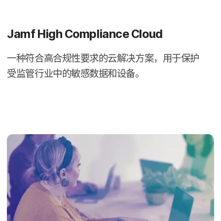
Jamf High Compliance Cloud
一​种​符合​高合规性​要求​的​云解​决​方案，​用于​保护​
受监管​行业​中​的​敏感​数据​和​设备。