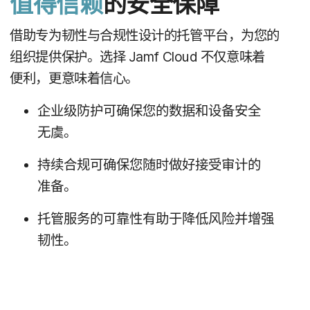
值得​信赖
的​安全​保障
借助​专为​韧性​与​合规性​设计​的​托管​平台，​为​您​的​
组织​提供​保护。​选择
Jamf Cloud
不仅​意味​着​
便利，​更​意味​着​信心。
企业​级​防护​可确​保您​的​数据​和​设备​安全​
无虞。
持续​合规​可确​保​您​随时​做​好​接受​审计​的​
准备。
托管​服务​的​可靠性​有助于​降低​风险​并​增强​
韧性。