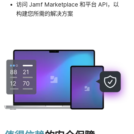
访问
Jamf Marketplace
和平​台
API
，​以​
构建​您​所​需​的​解决​方案