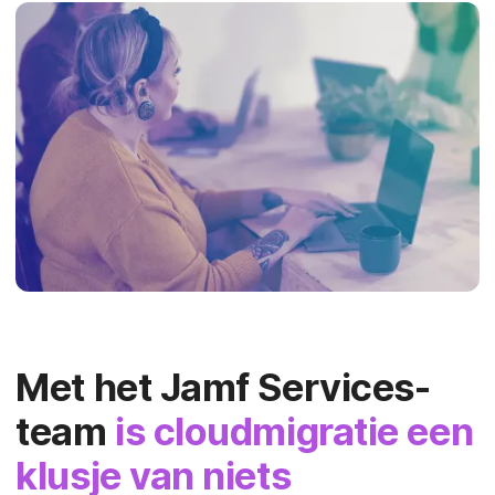
Met het Jamf Services-
team
is cloudmigratie een
klusje van niets