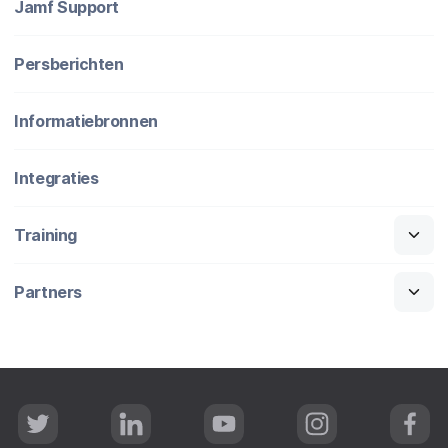
Jamf Support
Persberichten
Informatiebronnen
Integraties
Training
Partners
T
L
Y
I
F
w
i
o
n
a