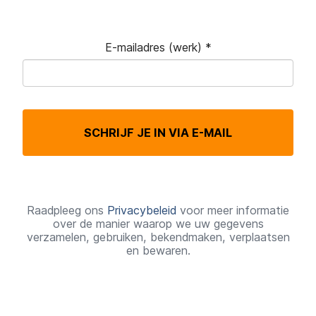
E-mailadres (werk)
*
V
e
r
SCHRIJF JE IN VIA E-MAIL
e
i
s
t
Raadpleeg ons
Privacybeleid
voor meer informatie
over de manier waarop we uw gegevens
verzamelen, gebruiken, bekendmaken, verplaatsen
en bewaren.