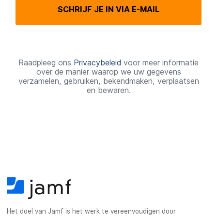
SCHRIJF JE IN VIA E-MAIL
e
i
s
t
Raadpleeg ons
Privacybeleid
voor meer informatie
over de manier waarop we uw gegevens
verzamelen, gebruiken, bekendmaken, verplaatsen
en bewaren.
Het doel van Jamf is het werk te vereenvoudigen door