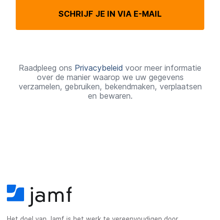
r
SCHRIJF JE IN VIA E-MAIL
e
i
s
t
Raadpleeg ons
Privacybeleid
voor meer informatie
over de manier waarop we uw gegevens
verzamelen, gebruiken, bekendmaken, verplaatsen
en bewaren.
Het doel van Jamf is het werk te vereenvoudigen door