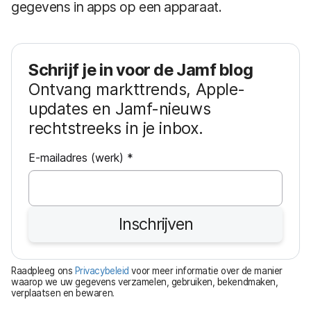
gegevens in apps op een apparaat.
Schrijf je in voor de Jamf blog
Ontvang markttrends, Apple-
updates en Jamf-nieuws
rechtstreeks in je inbox.
V
E-mailadres (werk)
*
e
r
e
Inschrijven
i
s
t
Raadpleeg ons
Privacybeleid
voor meer informatie over de manier
waarop we uw gegevens verzamelen, gebruiken, bekendmaken,
verplaatsen en bewaren.