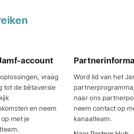
reiken
V
e
Jamf-account
Partnerinforma
r
V
e
oplossingen, vraag
Word lid van het Ja
 tot de bètaversie
partnerprogramma,
e
i
kijk
naar ons partnerpor
r
s
nkomsten en neem
neem contact op me
V
e
t
 op met je
kanaalteam.
e
i
tteam.
Naar Partner Hub