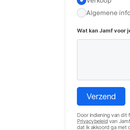
Verkoop
V
e
Algemene inf
e
i
r
s
Wat kan Jamf voor 
e
t
i
s
t
Verzend
Door indiening van dit f
Privacybeleid
van Jamf
dat ik akkoord ga met