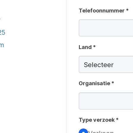
Telefoonnummer
*
r
25
om
Land
*
Organisatie
*
V
e
Type verzoek
*
r