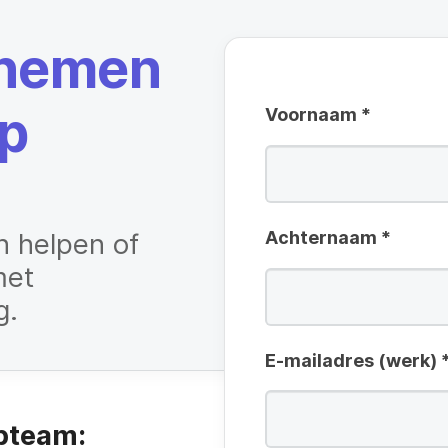
i
pnemen
s
t
p
Voornaam
*
n helpen of
Achternaam
*
met
g.
E-mailadres (werk)
opteam: