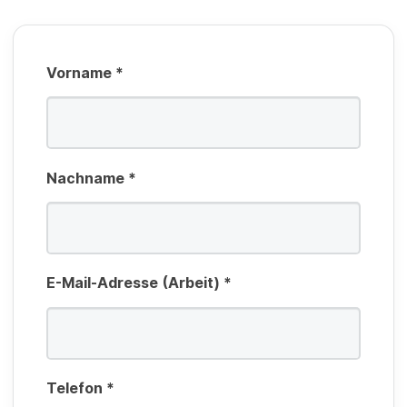
t
d
f
e
Vorname
*
l
d
Nachname
*
E-Mail-Adresse (Arbeit)
*
Telefon
*