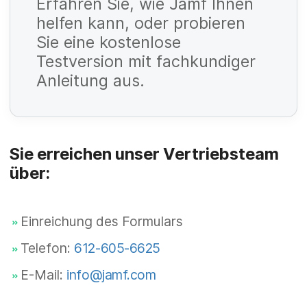
Erfahren Sie, wie Jamf Ihnen
d
li
f
helfen kann, oder probieren
c
e
P
Sie eine kostenlose
h
l
f
Testversion mit fachkundiger
t
Anleitung aus.
d
li
f
c
e
P
h
l
f
t
Sie erreichen unser Vertriebsteam
d
li
über:
f
c
e
P
h
l
f
Einreichung des Formulars
t
d
li
Telefon:
612-605-6625
f
c
e
E-Mail:
info@jamf.com
h
l