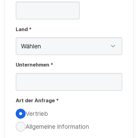
Land
*
Unternehmen
*
P
f
Art der Anfrage
*
l
i
Vertrieb
P
c
f
Allgemeine Information
h
li