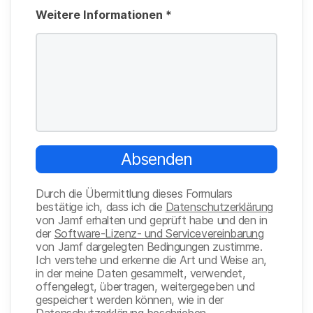
t
c
Weitere Informationen
*
f
h
e
t
l
f
d
e
l
d
Absenden
Durch die Übermittlung dieses Formulars
bestätige ich, dass ich die
Datenschutzerklärung
von Jamf erhalten und geprüft habe und den in
der
Software-Lizenz- und Servicevereinbarung
von Jamf dargelegten Bedingungen zustimme.
Ich verstehe und erkenne die Art und Weise an,
in der meine Daten gesammelt, verwendet,
offengelegt, übertragen, weitergegeben und
gespeichert werden können, wie in der
Datenschutzerklärung beschrieben.