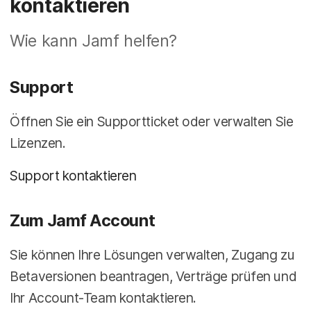
kontaktieren
a
n
u
p
Wie kann Jamf helfen?
t
i
n
Support
h
a
l
Öffnen Sie ein Supportticket oder verwalten Sie
t
e
Lizenzen.
n
Support kontaktieren
Zum Jamf Account
Sie können Ihre Lösungen verwalten, Zugang zu
Betaversionen beantragen, Verträge prüfen und
Ihr Account-Team kontaktieren.