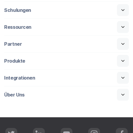
Schulungen
Ressourcen
Partner
Produkte
Integrationen
Über Uns
T
L
Y
I
F