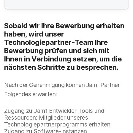
P
Sobald wir Ihre Bewerbung erhalten
f
haben, wird unser
li
Technologiepartner-Team Ihre
Bewerbung prüfen und sich mit
c
P
Ihnen in Verbindung setzen, um die
h
f
nächsten Schritte zu besprechen.
t
li
f
c
Nach der Genehmigung können Jamf Partner
e
P
Folgendes erwarten:
h
l
f
t
d
li
Zugang zu Jamf Entwickler-Tools und -
f
Ressourcen: Mitglieder unseres
c
e
P
Technologiepartnerprogramms erhalten
h
Zugang zu Software-Instanzen,