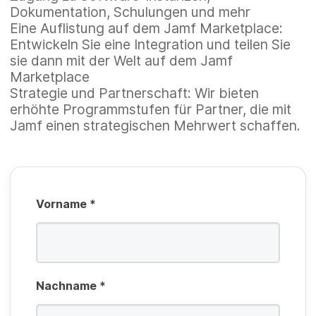
l
f
Dokumentation, Schulungen und mehr
t
d
li
Eine Auflistung auf dem Jamf Marketplace:
f
Entwickeln Sie eine Integration und teilen Sie
c
e
P
sie dann mit der Welt auf dem Jamf
h
Marketplace
l
f
Strategie und Partnerschaft: Wir bieten
t
d
li
erhöhte Programmstufen für Partner, die mit
f
Jamf einen strategischen Mehrwert schaffen.
c
e
P
h
l
f
t
d
li
f
Vorname
*
c
e
h
l
t
d
f
Nachname
*
e