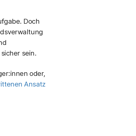
ufgabe. Doch
andsverwaltung
nd
icher sein.
ger:innen oder,
ittenen Ansatz