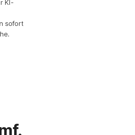
r KI-
n sofort
che.
mf.