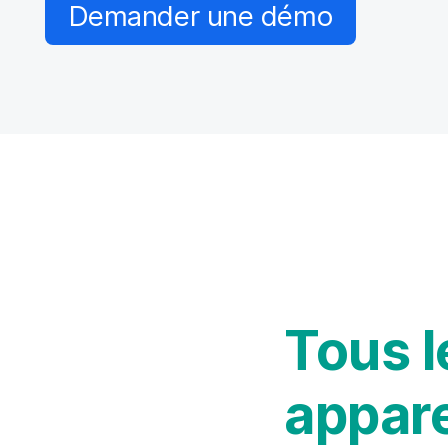
i
Demander une démo
p
a
l
Tous l
appare