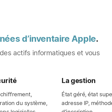
nées d’inventaire Apple
.
 des actifs informatiques et vous
curité
La gestion
 chiffrement,
État géré, état supe
ration du système,
adresse IP, méthod
ions logicielles,
d’inscription