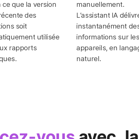
à ce que la version
manuellement.
 récente des
L’assistant IA délivr
ions soit
instantanément de
tiquement utilisée
informations sur le
ux rapports
appareils, en langa
ques.
naturel.
cez-vous
avec Ja