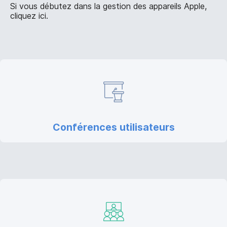
p
m
Si vous débutez dans la gestion des appareils Apple,
a
e
cliquez ici.
l
n
t
Conférences utilisateurs