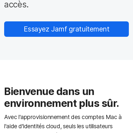
p
m
accès.
a
e
l
n
t
Essayez Jamf gratuitement
Bienvenue dans un
environnement plus sûr.
Avec l'approvisionnement des comptes Mac à
l'aide d'identités cloud, seuls les utilisateurs