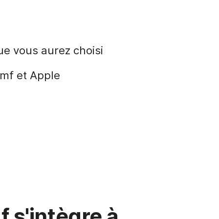
ue vous aurez choisi
amf et Apple
 s'intègre à