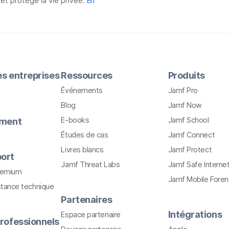
 et protège la vie privée.
En
les entreprises
Ressources
Produits
Événements
Jamf Pro
Blog
Jamf Now
E-books
Jamf School
ement
Études de cas
Jamf Connect
Livres blancs
Jamf Protect
ort
Jamf Threat Labs
Jamf Safe Interne
remium
Jamf Mobile Foren
stance technique
Partenaires
Intégrations
Espace partenaire
rofessionnels