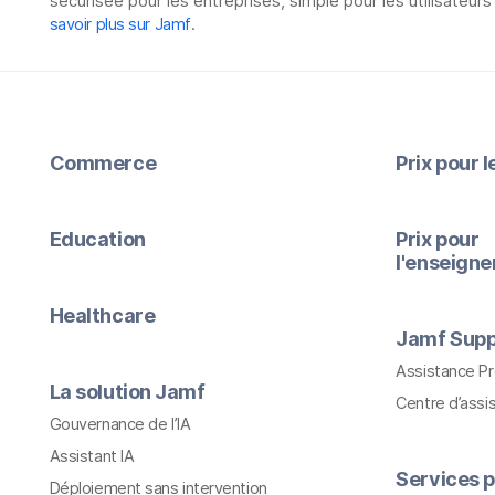
sécurisée pour les entreprises, simple pour les utilisateurs
savoir plus sur Jamf
.
Commerce
Prix pour 
Education
Prix pour
l'enseign
Healthcare
Jamf Supp
Assistance P
La solution Jamf
Centre d’assi
Gouvernance de l’IA
Assistant IA
Services p
Déploiement sans intervention