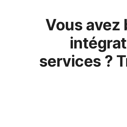
i
p
a
Vous avez 
l
intégrat
services ? T