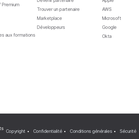
Devenir partenaire
Apple
f Premium
Trouver un partenaire
AWS
Marketplace
Microsoft
Développeurs
Google
ves aux formations
Okta
ts
Copyright
Confidentialité
Conditions générales
Sécurité