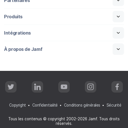
Partenaires
Produits
Intégrations
À propos de Jamf
T
L
Y
I
F
w
i
o
n
a
i
n
u
s
c
t
k
T
t
e
t
e
u
a
b
Copyright
Confidentialité
Conditions générales
Sécurité
e
d
b
g
o
r
I
e
r
o
n
a
k
Tous les contenus © copyright 2002-2026 Jamf. Tous droits
m
réservés.