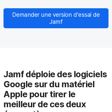
p
m
a
e
l
n
Demander une version d'essai de
t
Jamf
Jamf déploie des logiciels
Google sur du matériel
Apple pour tirer le
meilleur de ces deux