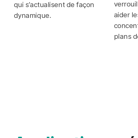
verroui
qui s’actualisent de façon
aider l
dynamique.
concent
plans d