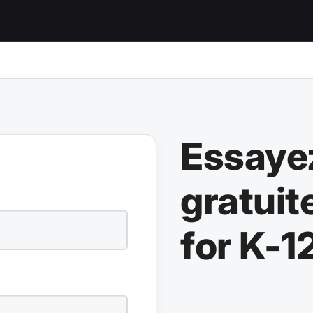
Essaye
gratui
for K-1