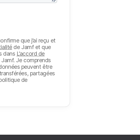
onfirme que j’ai reçu et
ialité
de Jamf et que
es dans
L’accord de
 Jamf. Je comprends
 données peuvent être
, transférées, partagées
olitique de