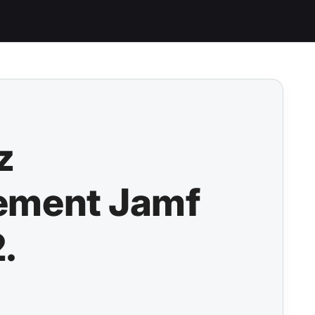
z
tement Jamf
2.