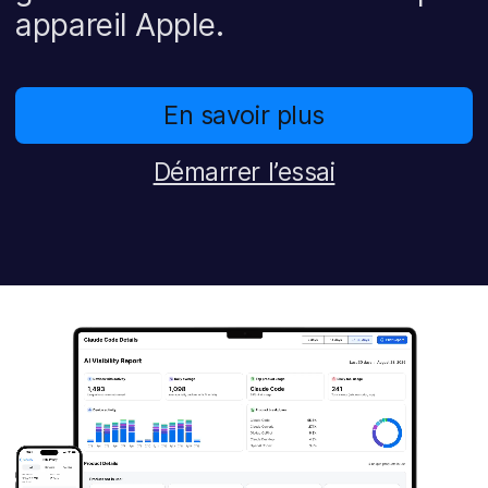
p
m
appareil Apple.
a
e
l
n
t
En savoir plus
Démarrer l’essai