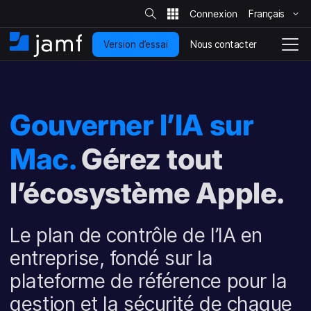
R
e
Français
P
c
h
a
e
Nous contacter
Version d’essai
s
A
N
r
c
s
c
a
h
e
c
v
e
r
r
u
i
s
a
e
g
u
Gouverner l’IA sur
u
i
r
a
l
c
l
t
e
o
Mac.
Gérez tout
i
s
i
n
o
t
t
n
e
l’écosystème Apple.
e
e
n
n
u
d
Le plan de contrôle de l’IA en
p
é
r
p
entreprise, fondé sur la
i
l
n
o
plateforme de référence pour la
c
i
gestion et la sécurité de chaque
i
e