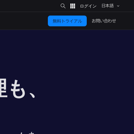
サ
イ
日本語
ト
検
索
お問い​合わせ
無料トライアル
理も、