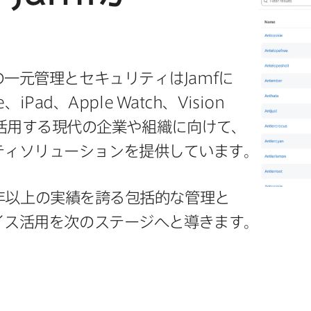
。
​一元管理と​セキュリティは
Jamf
に​
e
、
iPad
、
Apple Watch
、
Vision
用する​現代の​企業や​組織に​向けて、​
リティソリューションを​提供しています。
年以上の​実績を​誇る​包括的な​管理と​
ス活用を​次の​ステージへと​導きます。