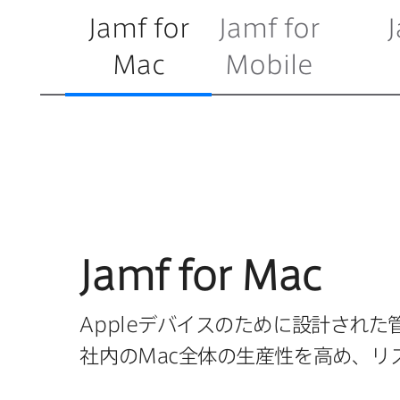
Jamf for
Jamf for
Mac
Mobile
Jamf for Mac
Apple
デバイスの​ために​設計された
社内の
Mac
全体の​生産性を​高め、​