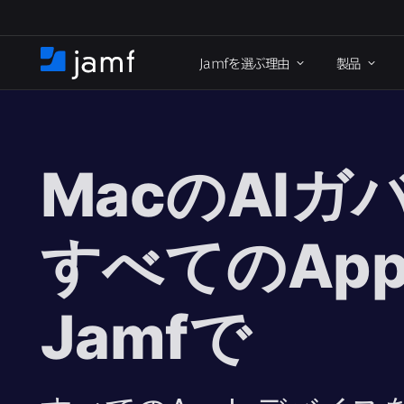
メ
イ
Jamf
を​選ぶ理由
製品
ン
ホ
コ
ー
ン
ム
テ
ン
ツ
Mac
の
AI
ガバ
に
移
動
すべての
App
Jamf
で