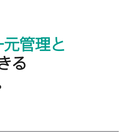
一元管理と​
きる​
。