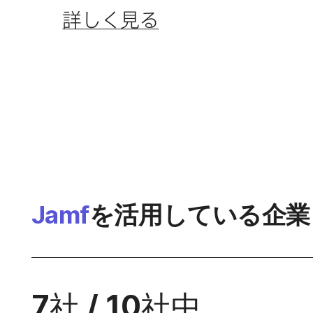
詳しく​見る
Jamf
を​活用している​企業
7
社
/
10
社中