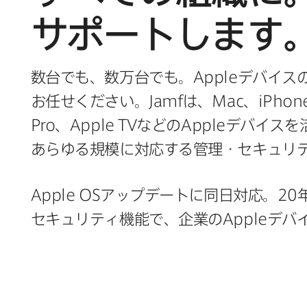
サポートします
数台でも、​数万台でも。
Apple
デバイスの
お任せください。
Jamf
は、
Mac
、
iPhon
Pro
、
Apple TV
などの
Apple
デバイスを​活
あらゆる​規模に​対応する​管理・セキュ
Apple OS
アップデートに​同日対応。
20
セキュリティ機能で、​企業の
Apple
デバイ