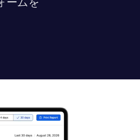
ォームを​
。