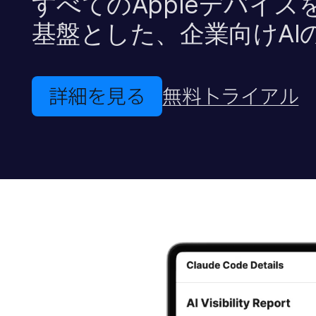
すべての
Apple
デバイスを
基盤とした、​企業向け
AI
詳細を​見る
無料トライアル