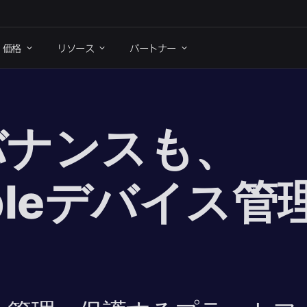
価格
リソース
パートナー
ナンスも、​
le
デバイス管