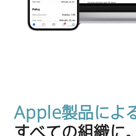
Apple
製品に​よる
すべての​組織に