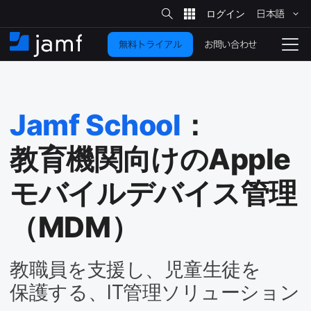
サ
日本語
イ
メ
ト
検
イ
索
お問い合わせ
無料トライアル
ン
ホ
ナ
コ
ー
ビ
ン
ム
ゲ
テ
ー
ン
シ
Jamf School
：
ツ
ョ
に
ン
教育機関向けの
Apple
を
移
動
切
モバイルデバイス管理​
り
（
MDM
）
替
え
る
教職員を​支援し、​児童生徒を​
保護する、
IT
管理ソリューション