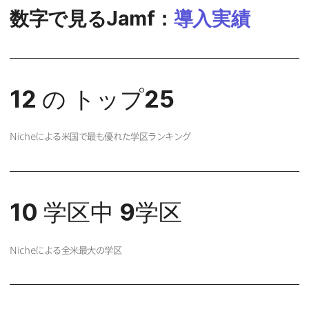
数字で​見る
Jamf
：
導入実績
12
の
トップ
25
Niche
に​よる​米国で​最も​優れた​学区ランキング
10
学区中
9
学区
Niche
に​よる​全米​最大の​学区