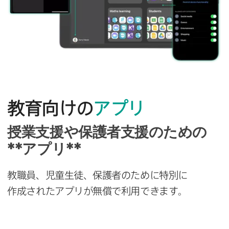
教育向けの
アプリ
授業支援や​保護者支援の​ための​
**アプリ**
教職員、​児童生徒、​保護者の​ために​特別に​
作成された​アプリが​無償で​利用できます。