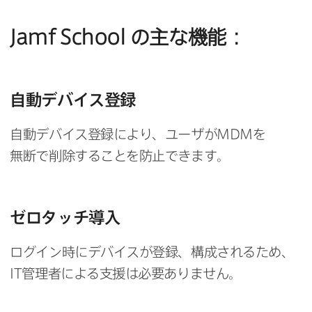
Jamf School
の​主な​機能：
自動デバイス登録
自動デバイス登録に​より、​ユーザが
MDM
を​
無断で​削除する​ことを​防止できます。
ゼロタッチ導入
ログイン時に​デバイスが​登録、​構成される​ため、
IT
管理者に​よる​支援は​必要ありません。