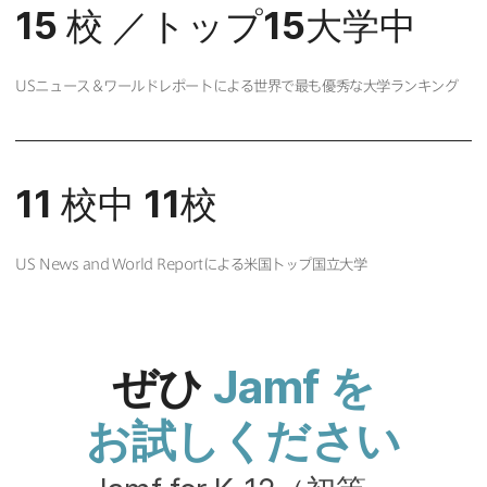
15
校
／トップ
15
大学中
US
ニュース＆ワールドレポートに​よる​世界で​最も​優秀な​大学ランキング
11
校中
11
校
US News and World Report
に​よる​米国トップ国立大学
ぜひ
Jamf
を​
お試しください