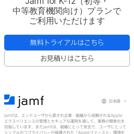
Jamf for K-12
（初等・
中等教育機関向け）​プランで​
ご利用いただけます
無料トライアルは​こちら
お見積りは​こちら
日本語
Jamf
は、​エンドユーザから​愛され企業・組織から​信頼される
Apple
エクスペリエンスの​管理と​セキュアな​運用を​通して、​業務の​簡素化を​
目指しています。​また
Jamf
は、​組織に​とって​安全で、​ユーザに​とって​
シンプルかつプライバシーが​保護された​「
Apple
ファースト」環境を​