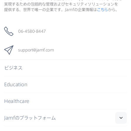
実現する​ための​包括的な​管理および​セキュリティソリューションを​
提供する、​世界で​唯一の​企業です。
Jamf
の​企業情報は
こちら
から。
06-4580-8447
support
@
jamf
.
com
ビジネス
Education
Healthcare
Jamf
の​プラットフォーム