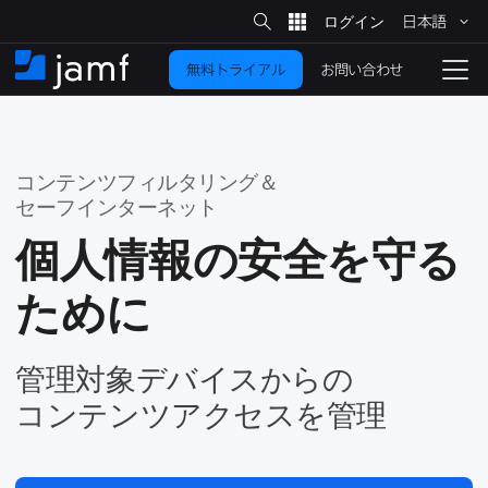
サ
日本語
イ
メ
ト
検
イ
索
お問い合わせ
無料トライアル
ン
ホ
ナ
コ
ー
ビ
ン
ム
ゲ
テ
ー
ン
シ
コンテンツフィルタリング＆
ツ
ョ
セーフインターネット
に
ン
を
個人情報の​安全を​守る​
移
動
切
ために
り
替
え
管理対象デバイスからの​
る
コンテンツアクセスを​管理