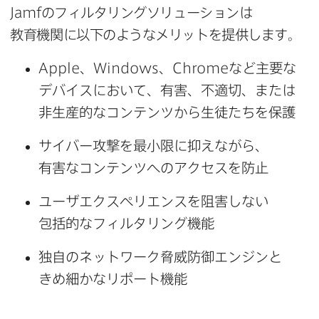
Jamf
の​フィルタリングソリューションは​
教育機関に​以下のような​メリットを​提供します。
Apple
、
Windows
、
Chrome
など​主要な​
デバイスに​おいて、​有害、​不適切、​または​
非生産的な​コンテンツから​生徒たちを​保護
サイバー攻撃を​最小限に​抑えながら、​
有害な​コンテンツへの​アクセスを​防止
ユーザエクスペリエンスを​阻害しない​
包括的な​フィルタリング機能
独自の​ネットワーク脅威防御エンジンと​
きめ細かなリポート機能