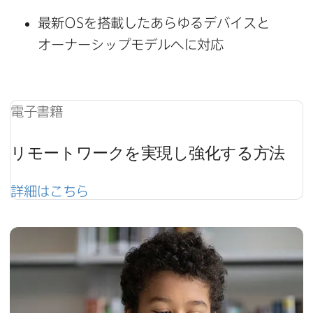
最新
OS
を​搭載した​あらゆる​デバイスと​
オーナーシップモデルへに​対応
電子書籍
リモートワークを​実現し強化する​方​法
詳細は​こちら