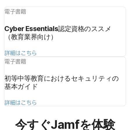
電子書籍
Cyber Essentials
認定資格の​ススメ​
（教育業界向け）
詳細は​こちら
電子書籍
初等中等教育に​おける​セキュリティの​
基本ガイド
詳細は​こちら
今すぐ
Jamf
を​体験