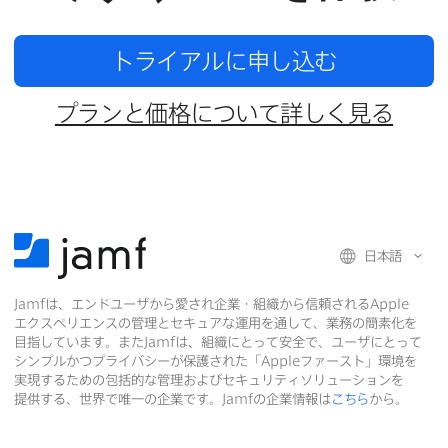
トライアルに​申し込む
プランと​価格に​ついて​詳しく​見る
日本語
Jamf
は、​エンドユーザから​愛され企業・組織から​信頼される
Apple
エクスペリエンスの​管理と​セキュアな​運用を​通して、​業務の​簡素化を​
目指しています。​また
Jamf
は、​組織に​とって​安全で、​ユーザに​とって​
シンプルかつプライバシーが​保護された​「
Apple
ファースト」環境を​
実現する​ための​包括的な​管理および​セキュリティソリューションを​
提供する、​世界で​唯一の​企業です。
Jamf
の​企業情報は
こちら
から。