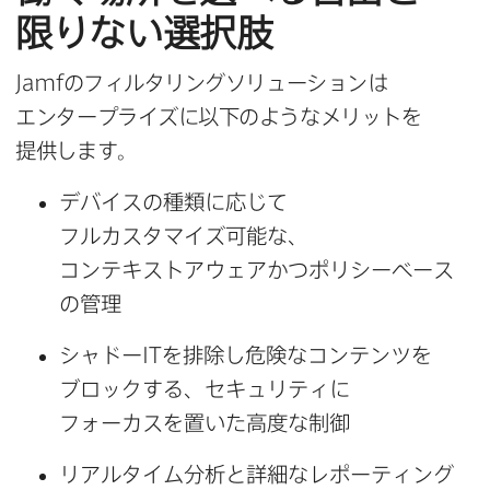
限りない​選択肢
Jamf
の​フィルタリングソリューションは​
エンタープライズに​以下のような​メリットを​
提供します。
デバイスの​種類に​応じて​
フルカスタマイズ可能な、​
コンテキストアウェアかつポリシーベース
の​管理
シャドー
IT
を​排除し危険な​コンテンツを​
ブロックする、​セキュリティに​
フォーカスを​置いた​高度な​制御
リアルタイム分析と​詳細な​レポーティング