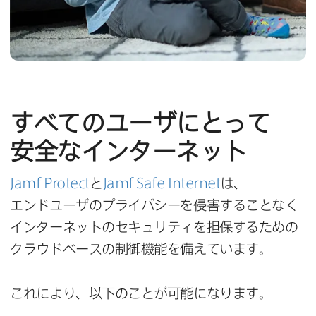
すべての​ユーザに​とって​
安全な​インターネット
Jamf Protect
と
Jamf Safe Internet
は、​
エンドユーザの​プライバシーを​侵害する​ことなく​
インターネットの​セキュリティを​担保する​ための​
クラウドベースの​制御機能を​備えています。
これに​より、​以下の​ことが​可能に​なります。