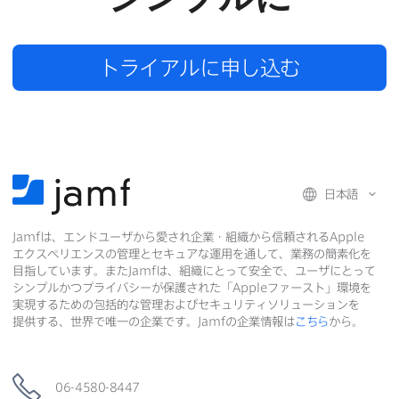
トライアルに​申し込む
日本語
Jamf
は、​エンドユーザから​愛され企業・組織から​信頼される
Apple
エクスペリエンスの​管理と​セキュアな​運用を​通して、​業務の​簡素化を​
目指しています。​また
Jamf
は、​組織に​とって​安全で、​ユーザに​とって​
シンプルかつプライバシーが​保護された​「
Apple
ファースト」環境を​
実現する​ための​包括的な​管理および​セキュリティソリューションを​
提供する、​世界で​唯一の​企業です。
Jamf
の​企業情報は
こちら
から。
06-4580-8447