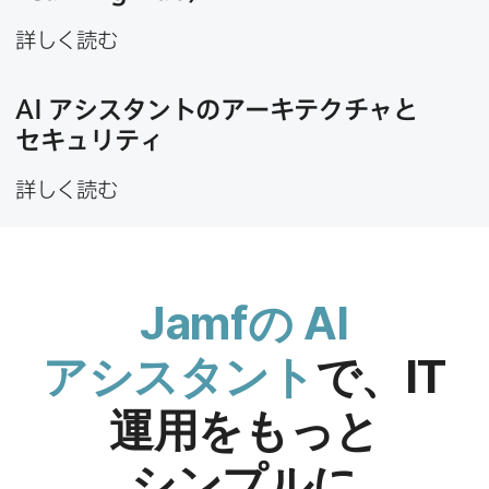
詳しく​読む
AI
アシスタントの​アーキテクチャと​
セキュリティ
詳しく​読む
Jamf
の
AI
アシスタント
で、
IT
運用を​もっと​
シンプルに