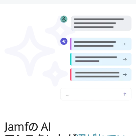
Jamf
の
AI