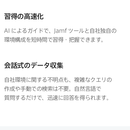
習得の​高速化
AI
に​よる​ガイドで、
Jamf
ツールと​自社独自の​
環境構成を​短時間で​習得・把握できます。
会話式の​データ収集
自社環境に​関する​不明点も、​複雑な​クエリの​
作成や​手動での​検索は​不要。​自然言語で​
質問するだけで、​迅速に​回答を​得られます。