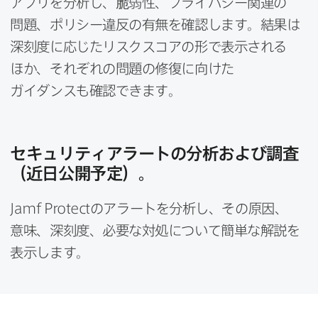
アプリを​分析し、​脆弱性、​プライバシー関連の​
問題、​ポリシー違反の​有無を​確認します。​結果は​
深刻度に​応じたリスクスコアの​形で​表示される​
ほか、​それぞれの​問題の​修復に​向けた​
ガイダンスも​確認できます。
セキュリティアラートの​分析および​調査​
（近日公開予定）。
Jamf Protect
の​アラートを​分析し、​その​原因、​
意味、​深刻度、​必要な​対処に​ついて​簡単な​解説を​
表示します。