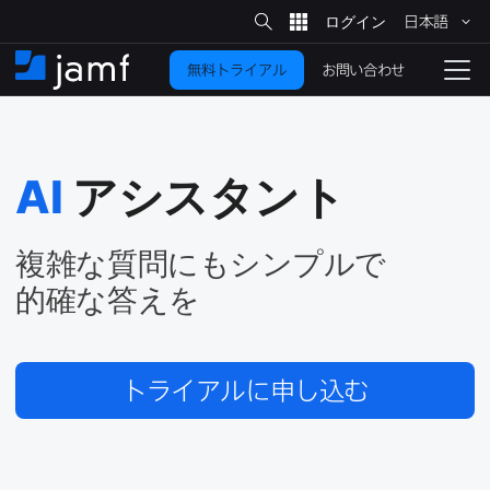
サ
日本語
イ
メ
ト
検
イ
索
お問い合わせ
無料トライアル
ン
ホ
ナ
コ
ー
ビ
ン
ム
ゲ
テ
ー
ン
シ
AI
アシスタント
ツ
ョ
に
ン
を
移
複雑な​質問にも​シンプルで​
動
切
的確な​答えを
り
替
え
トライアルに​申し込む
る