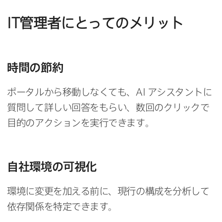
IT
管理者に​とっての​メリット
時間の​節約
ポータルから​移動しなくても、
AI
アシスタントに​
質問して​詳しい​回答を​もらい、​数回の​クリックで​
目的の​アクションを​実行できます。
自社環境の​可視化
環境に​変更を​加える​前に、​現行の​構成を​分析して​
依存関係を​特定できます。