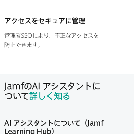
アクセスを​セキュアに​管理
管理者
SSO
に​より、​不正な​アクセスを​
防止できます。
Jamf
の
AI
アシスタントに​
ついて
詳しく​知る
AI
アシスタントに​ついて​（
Jamf
Learning Hub
）