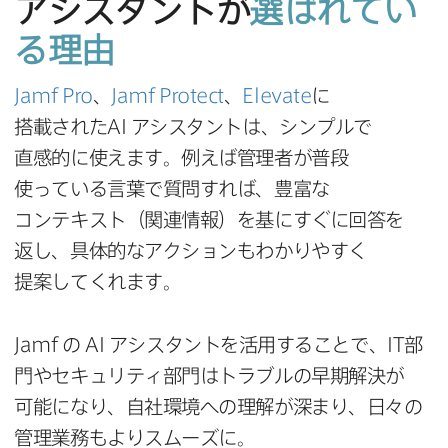
アシスタントが
選ばれてい
る​理由
Jamf Pro
、
Jamf Protect
、
Elevate
に​
搭載された
AI
アシスタントは、​シンプルで​
直感的に​使えます。​例えば​管理者が​普段​
使っている​言葉で​質問すれば、​豊富な​
コンテキスト​（関連情報）を​基に​すぐに​回答を​
返し、​具体的な​アクションも​わかりやすく​
提案してくれます。
Jamf
の
AI
アシスタントを​活用する​ことで、
IT
部​
門や​セキュリティ部門は​トラブルの​早期解決が​
可能に​なり、​自社環境への​理解が​深まり、​日々の​
管理業務もより​スムーズに。