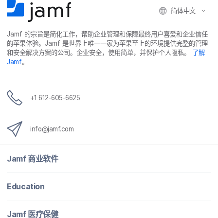
简体​中文
Jamf
的​宗旨​是​简化​工作，​帮助​企业​管理​和​保障​最​终​用​户​喜爱​和​企业​信任​
的​苹果​体验。
Jamf
是​世界​上​唯​一​一​家​为​苹果​至​上​的​环境​提供​完整​的​管理​
和​安全​解决​方案​的​公司。​企业​安全，​使用​简单，​并​保护​个​人​隐私。
了解
Jamf
。
+
1 612-605-6625
info
@
jamf
.
com
Jamf
商业​软件
Education
Jamf
医​疗​保健