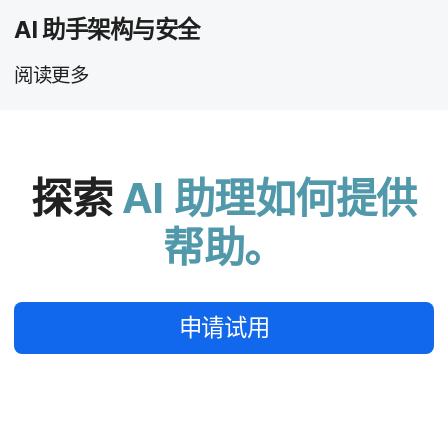
AI
助​手​架构​与​安全
阅读​更​多
探索
AI
助理​如何​提供​
帮助。
申请​试用