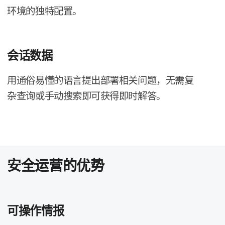
环境​的​独特​配置。
会​话​数​据
用​通俗​易懂​的​语言​提出​部署​相关​问题，​无需复​
杂查询​或​手动​搜索即​可​获得​即时​解答。
安全​运营​的​优势
可​操作情报