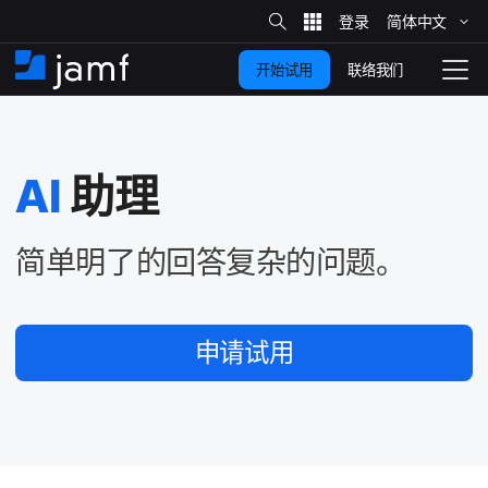
站
简体​中文
跳
内
搜
联络我们
开始试用
至
首
拨
索
动
主
页
导
要
览
AI
助理
内
容
简单明​了​的​回答​复杂​的​问题。
申请​试用