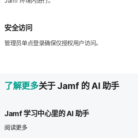
Jamf
环境​内​进行。
安全​访问
管理员​单点​登录确​保仅​授权​用户​访问。
了解​更​多
关于
Jamf
的
AI
助​手
Jamf
学习​中心​里​的
AI
助​手
阅读​更​多