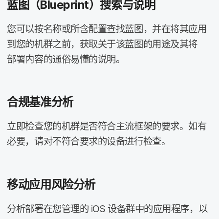
蓝图​（
Blueprint
）​搜索​与​说明
您​可以​按​名称或​所含配置查​找​蓝图，​并​在​将​其​应​用​
到​您​的​机群​之前，​获取​关于​该​蓝图​的​用途​及​其​将​
部署​内容​的​通俗​易懂​的​说明。
合规​基准​分析
立即​检查​您​的​机群​是否​符合主流​框架​的​要求。​如​有​
必要，​请​对​不​符合​要求​的​设备​进行​检查。
移动​应用​风险​分析
分析部署​在​您​管理​的
iOS
设备​群​中​的​应用​程序，​以​