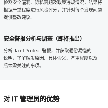
检测​安全​漏洞、​隐私​问题​及​政策​违规​情况。​结果​将​
根据​严重​程度​进行​风险​评分，​并​针对​每​个​发现​问题​
提供​整​改​建议。
安全​警报​分析​与​调查​（即将​推出）
分析
Jamf Protect
警报，​并​获取​通俗​易懂​的​
说明，​了解​触​发​原因、​具体​含义、​严重​程度​以及​
后续​需​关注​的​事项。
对
IT
管理员​的​优势