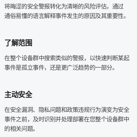
将​晦涩​的​安全​警报转化​为​清晰​的​风险​评估，​通过​
通俗​易懂​的​语言​解释​事件​发生​的​原因​及​其​重要性。
了解​范围
在​整个​设备​群​中​搜索​类似​的​警报，​以​快速​判断​某​起​
事件​是​孤立​事件，​还是​更​广泛​趋势​的​一​部分。
主动​安全
在​安全​漏洞、​隐私​问题​和​政策​违规​行​为​演变​为​安全​
事件​之前，​及​时识别并​处理部署​在​您​整​个​设备​群​中​
的​相关​问题。