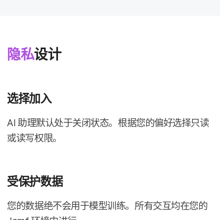
隐私
设计
选择​加入
AI
助理默认处​于​关闭​状态。​根据​您​的​偏好​选择​只读​
或​读写权限。
受​保护​数​据
您​的​数据​绝不​会​用于​模型​训练。​所有​交互均​在​您​的