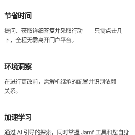
节省​时间
提问、​获取​详细答复​并​采取​行动​——​只​需​点击​几​
下，​全程​无​需​离开​门户​平台。
环境​洞察
在​进行​更​改前，​需解​析​继承​的​配置​并识别​依赖​
关系。
加速​学习
通过
AI
引导​的​探索，​同时​掌握
Jamf
工具​和​您​自身​