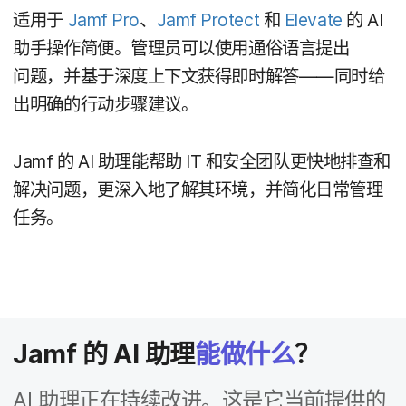
适用​于
Jamf Pro
、
Jamf Protect
和
Elevate
的
AI
助​手​操作​简便。​管理员​可以​使用​通俗​语言​提出​
问题，​并​基于​深度​上​下​文​获得​即时​解答​——同时​给​
出明确​的​行动​步​骤​建议。
Jamf
的
AI
助理​能​帮助
IT
和​安全​团队​更​快​地​排查​和​
解决​问题，​更​深入​地​了解​其​环境，​并​简化​日常​管理​
任务。
Jamf
的
AI
助理
能​做​什么
？
AI
助理​正​在​持续​改进。​这​是​它​当前​提供​的​