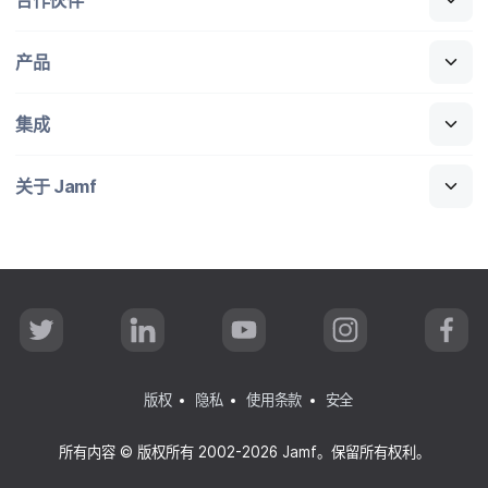
产品
集成
关于
Jamf
T
L
Y
I
F
w
i
o
n
a
i
n
u
s
c
t
k
T
t
e
t
e
u
a
b
版权
隐私
使用条款
安全
e
d
b
g
o
r
I
e
r
o
n
a
k
所有​内容
©
版权​所有
2002-2026 Jamf
。​保留​所有​权利。
m