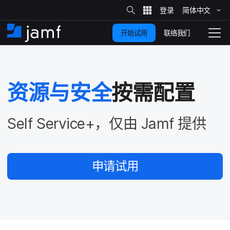
站
简体​中文
跳
内
搜
联络我们
开始试用
至
首
拨
索
动
主
页
导
要
览
资源​与​安全
按​需​配置
内
容
Self Service
+，​仅​由
Jamf
提供
申请​试用