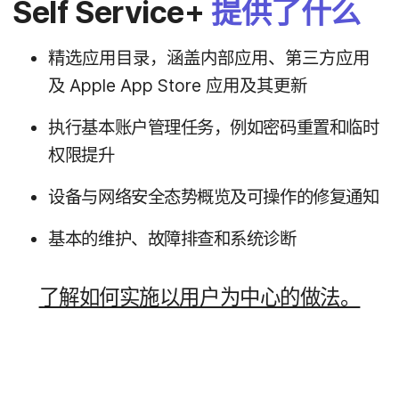
Self Service
+
提供​了​什么
精选​应​用​目录，​涵盖​内部​应用、​第三​方​应用​
及
Apple App Store
应用​及其​更​新
执行​基本​账户​管理​任务，​例如​密码​重置​和​临时​
权限​提升
设备​与​网络​安全​态势概览​及​可​操作​的​修复​通知
基本​的​维护、​故障​排查​和​系统​诊断
了解​如何​实施​以​用户​为​中心​的​做法。