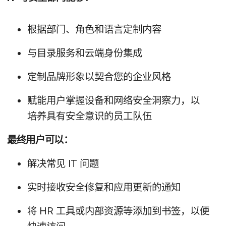
根据​部门、​角色​和​语言定​制​内容
与​目录​服务​和​云端​身份​集成
定​制​品牌形象​以​契合​您​的​企业​风格
赋​能​用户​掌握​设备​和​网络​安全​洞察力，​以​
培养​具有​安全​意识​的​员工​队​伍
最​终​用户​可以：
解决​常​见
IT
问题
实时​接​收​安全​修复​和​应用​更新​的​通知
将
HR
工具​或​内部​资源​等​添加到​书签，​以便​