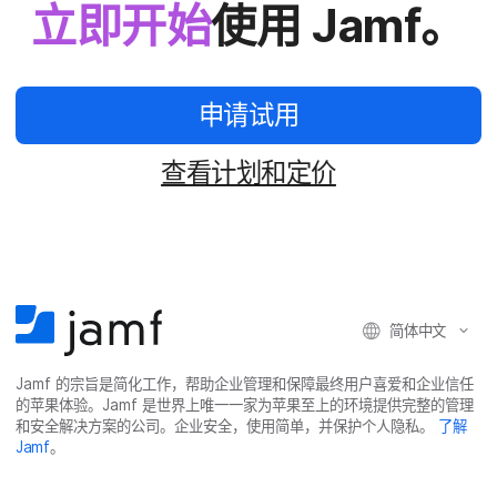
立即​开始
使用
Jamf
。
申请​试用
查​看​计划​和​定价
简体​中文
Jamf
的​宗旨​是​简化​工作，​帮助​企业​管理​和​保障​最​终​用​户​喜爱​和​企业​信任​
的​苹果​体验。
Jamf
是​世界​上​唯​一​一​家​为​苹果​至​上​的​环境​提供​完整​的​管理​
和​安全​解决​方案​的​公司。​企业​安全，​使用​简单，​并​保护​个​人​隐私。
了解
Jamf
。