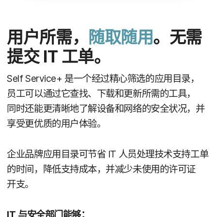
用户​所​需，
随取​随用
。​无需​
提交
IT
工单。
Self Service
+
是​一​个​经过​精心​筛选​的​应用​目录，​
员工​可以​通过​它​查找、​下载​和​更新​所​需​的​工具，​
同时​还​能​更​清晰​地​了解​设备​和​网络​的​安全​状况，​并​
享受​更​优质​的​用户​体验。
企业​品牌​应用​目录​可节​省
IT
人员​处理​技术​支持​工单​
的​时间，​降低​支持​成本，​并​减少​未​使用​的​许可​证​
开支。
IT
与​安全​部门​能够：