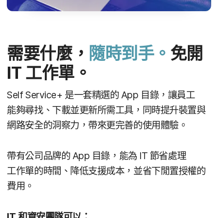
需要​什麼，
隨時​到手。
免​開
IT
工作單。
Self Service
+
是​一套​精選​的
App
目錄，​讓​員工​
能夠​尋找、​下載​並​更​新​所​需​工具，​同時​提升​裝置​與​
網路​安全​的​洞察力，​帶來​更​完善​的​使用​體驗。
帶有​公司​品牌​的
App
目錄，​能​為
IT
節省​處理​
工作單​的​時間、​降低​支援​成本，​並​省下​閒置​授權​的​
費用。
IT
和​資安團隊​可以：