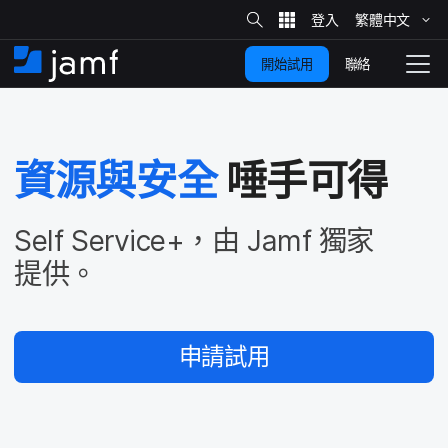
網
站
繁體​中文
跳
搜
尋
聯絡
開始試用
至
住
切
家
換
主
要
瀏
覽
資源​與​安全
唾手​可​得
內
容
Self Service
+，​由
Jamf
獨家​
提供。
申請​試用