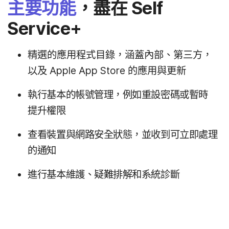
主要​功能
，​盡​在
Self
Service
+
精選​的​應用​程式​目錄，​涵蓋​內部、​第三方，​
以及
Apple App Store
的​應用​與​更​新
執行​基本​的​帳號​管理，​例如​重​設​密碼​或​暫時​
提升​權​限
查​看​裝置​與​網路​安全​狀態，​並​收到​可​立即​處理​
的​通知
進行​基本​維護、​疑難​排解​和​系統​診斷