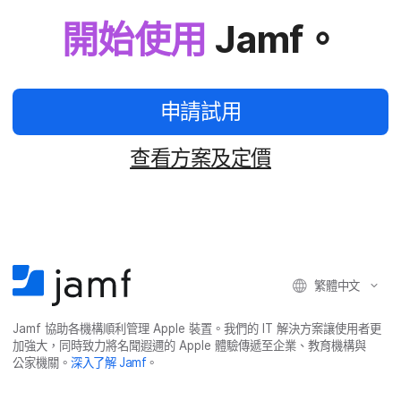
開始​使用
Jamf
。
申請​試用
查​看​方案​及​定價
繁體​中文
Jamf
協助​各​機構​順利​管理
Apple
裝置。​我們​的
IT
解決​方案​讓​使用​者​更​
加強​大，​同時​致力​將​名聞​遐邇​的
Apple
體驗​傳遞​至​企業、​教育​機構​與​
公家​機關。
深入​了​解
Jamf
。