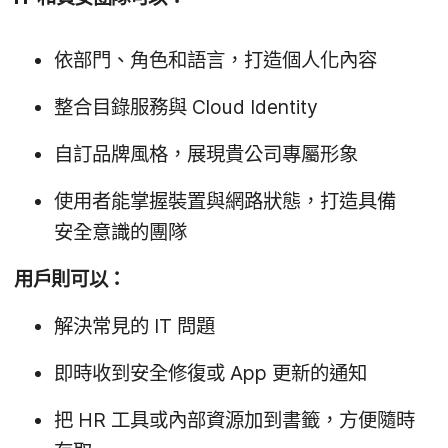
依​部門、​角色​和​語言，​打造​個​人化​內容
整合​目錄​服務​與
Cloud Identity
自​訂品​牌​風格，​展現貴​公司​專屬​形象
使用​者​能​掌握​裝置​與​網路​狀態，​打造​具備​
安全​意識​的​團隊
用​戶​則​可以：
解決​常見​的
IT
問題
即時​收到​安全​修復​或
App
更​新​的​通知
把
HR
工具​或​內部​資源​加到​書籤，​方便​隨時​