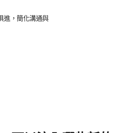
俱進，​簡化​溝通​與​