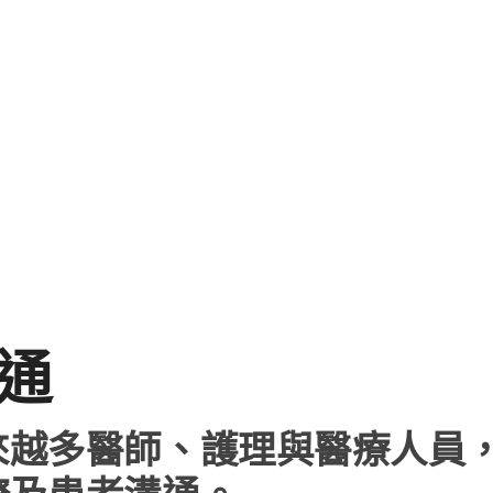
通
​越多​醫師、​護理​與​醫療​人員，