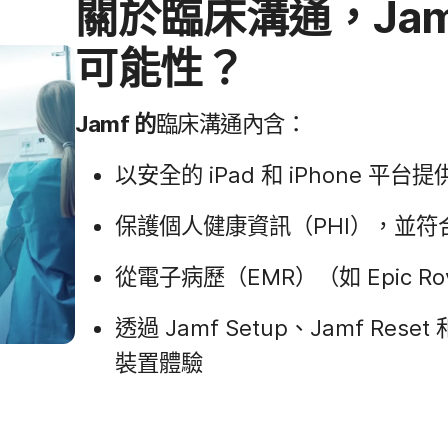
關於​臨床​溝通，
Ja
可能​性？
Jamf
的
臨床溝通​內含：
以​安全​的
iPad
和
iPhone
平​台​提
保護​個人​健康​資訊​（
PHI
），​並​符
從​電子病歷​（
EMR
）（如
Epic Ro
透過
Jamf Setup
、
Jamf Reset
裝置​體驗