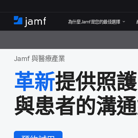
跳
為​什麼
Jamf
是​您​的​最佳​選擇
至
住
家
主
要
內
Jamf
與​醫療​產業
容
革​新
提供​照護
與​患者​的​溝