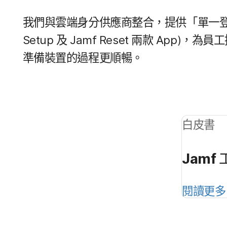
我們​與​雲端​身​分​供​應商​整合，​提供​「單一​
Setup
及
Jamf Reset
兩​款
App
)，​為​員工
準備​裝置​的​過程​更​順暢。
白皮書
Jamf
閱讀​更多