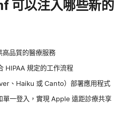
mf
可以​注入​哪些​新​的​
供​高品質​的​醫療​服務
合
HIPAA
規定​的​工作​流程
ver
、
Haiku
或
Canto
）部署​應用​程式
和​單一​登入，​實現
Apple
遠距​診療​共享​