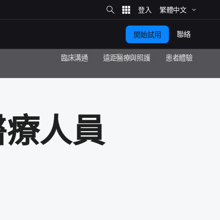
網
站
繁體​中文
搜
尋
聯絡
開始​試用
臨床溝通
遠距​醫療​與​照護
患​者​體驗
療​人員​