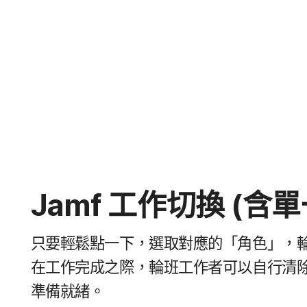
Jamf
工作​切​換
(含單
只要​輕鬆點​一​下，​選取​對​應​的​「角色」，​輪班
在​工作​完成​之際，​輪班​工作​者​可以​自行​清除​
準備​就緒。