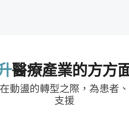
升
醫療​產業​的​方方面
​在​動盪​的​轉型​之際，​為​患者、​
支援