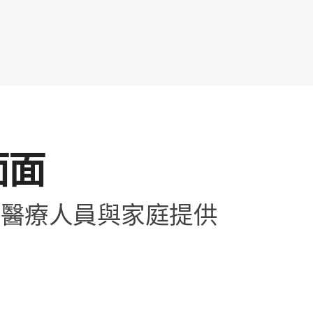
​面
醫療​人員​與​家庭​提供​