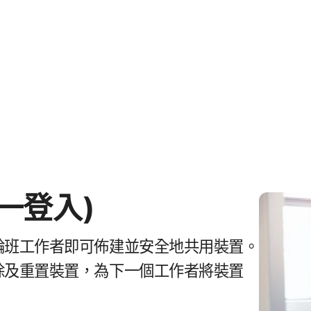
一​登入)
​工作​者​即​可​佈建​並​安全​地​共用​裝置。​
及​重置​裝置，​為​下​一​個​工作​者​將​裝置​