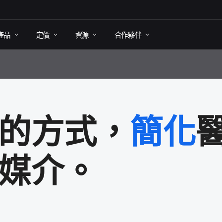
產品
定​價
資源
合作​夥伴
​的​方式，
簡化
醫
通​媒介。