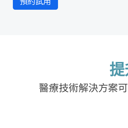
預約​試用
提
醫療​技術​解決​方案​可