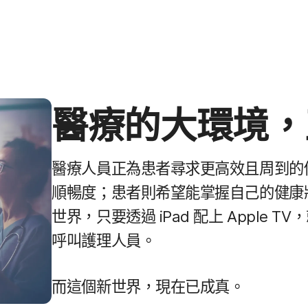
醫療​的​大​環境，
醫療​人員​正為​患者​尋求​更​高效且​周到​的​
順暢​度​；患​者​則​希望​能​掌握​自己​的​健康​
世界，​只要​透過
iPad
配​上
Apple TV
，
呼叫​護理​人員。
而​這​個​新​世界，​現在​已​成真。