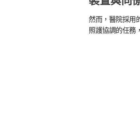
裝置​與​同
然而，​醫院​採用​的
照護​協調​的​任務，