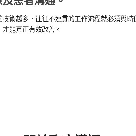
僚​及​患者​溝通。
​技術​越多，​往往​不​連貫​的​工作​流程​就​必須​與​時​
​才​能​真正​有效​改善。