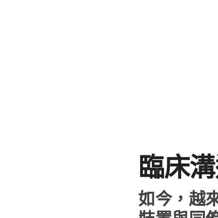
臨床溝
如​今，​越來