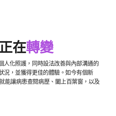
​正在
轉變
個人​化​照護，​同時​設法​改善​與​內部​溝通​的​
狀況，​並​獲得​更佳​的​體驗。​如​今​有​個​新​
​就​能​讓​病​患​查閱​病歷、​闔上百​葉窗，​以及​