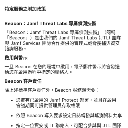
特定​服務​之​附加政策
Beacon
：
Jamf Threat Labs
專屬​偵測​技術
「
Beacon
：
Jamf Threat Labs
專屬​偵測​技術」​（​簡稱​
「
Beacon
」​）​是​由​我們​的
Jamf Threat Labs
(
JTL
)
團隊​
與
Jamf Services
團隊​合作​提供​的​管理式​威脅​搜捕​與​資安​
諮詢​服務。
啟用​與​警示
一旦
Beacon
在​您​的​環境​中​啟用，​電子​郵件​警示​將​會​發送​
給您​在​啟用​過程​中​指定​的​聯絡​人。
Beacon
客戶​責任
除​上述​標準客戶​責任外，
Beacon
服務​還​需要：
您​擁有​已​啟用​的
Jamf Protect
部署，​並且​在​啟用​
會議​期間​可​提供​管理員​存取權​限
依​照
Beacon
導入​要求​設定​日​誌​轉發​與​遙測​資料​共享
指定​一​位​資安​或
IT
聯絡​人，​可​配合​參與​與
JTL
團隊​