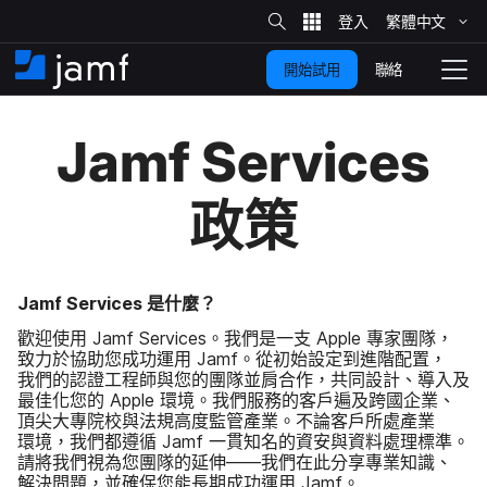
網
站
繁體​中文
跳
搜
尋
聯絡
開始試用
至
住
切
家
換
主
Jamf Services
要
瀏
覽
內
政策
容
Jamf Services
是​什麼？
歡迎​使用
Jamf Services
。​我們​是​一​支
Apple
專家​團隊，​
致力於​協助​您成功​運用
Jamf
。​從初始​設定​到​進階​配置，​
我們​的​認證​工程師​與​您​的​團隊​並​肩​合作，​共同​設計、​導入​及​
最佳​化您​的
Apple
環境。​我們​服務​的​客戶​遍​及​跨國​企業、​
頂尖​大​專院​校​與​法規​高度​監管​產業。​不論​客戶​所處​產業​
環境，​我們​都​遵循
Jamf
一​貫​知名​的​資安​與​資料​處理​標準。​
請​將​我們​視為​您團隊​的​延伸​——​我們​在​此​分享​專業​知識、​
解決​問題，​並​確​保​您​能​長​期成功​運用
Jamf
。