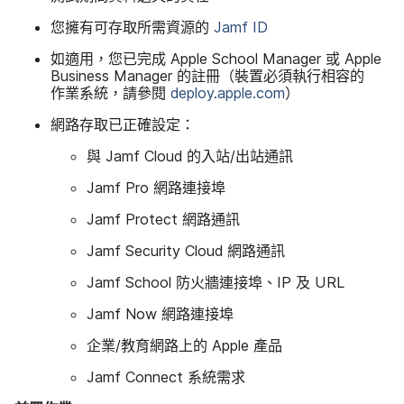
您​擁有​可​存取​所​需​資源​的
Jamf ID
如​適用，​您​已​完成
Apple School Manager
或
Apple
Business Manager
的​註冊​（​裝置​必須​執行​相容​的​
作業​系統，​請​參閱
deploy
.
apple
.
com
）
網路​存取​已​正確​設定：
與
Jamf Cloud
的​入站​/出站​通訊
Jamf Pro
網路​連接埠
Jamf Protect
網路​通訊
Jamf Security Cloud
網路​通訊
Jamf School
防火​牆​連​接埠、
IP
及
URL
Jamf Now
網路​連接埠
企業​/教育​網路​上​的
Apple
產品
Jamf Connect
系統​需求