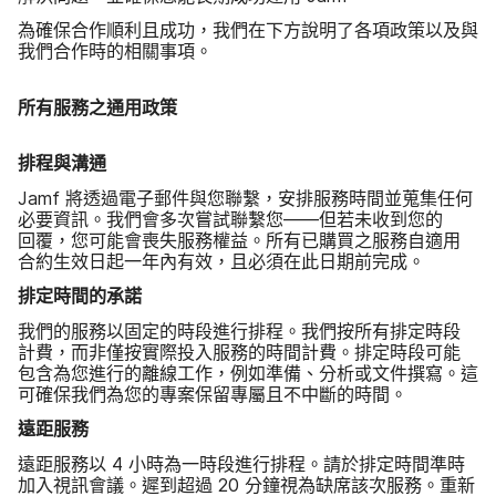
為​確保​合作順利且​成功，​我們​在​下方​說明​了​各​項​政策​以及​與​
我們​合作時​的​相關​事項。
所有​服務​之​通用​政策
排程​與​溝通
Jamf
將​透過​電子​郵件​與​您聯繫，​安排​服務​時間​並​蒐集​任何​
必要​資訊。​我們​會​多​次​嘗試​聯繫​您——但​若​未​收到​您​的​
回覆，​您​可能​會​喪失​服務​權益。​所有​已​購買​之​服務​自​適用​
合約​生效日​起​一​年​內​有效，​且​必須​在​此​日​期​前​完成。
排定​時間​的​承諾
我們​的​服務​以​固定​的​時段​進行​排程。​我們​按​所有​排定​時​段​
計費，​而​非​僅​按​實際​投入​服務​的​時間​計費。​排定​時​段​可能​
包含​為​您​進行​的​離線​工作，​例如​準備、​分析​或​文件​撰寫。​這​
可​確保​我們​為​您​的​專案​保留​專屬且​不​中斷​的​時間。
遠距​服務
遠距​服務​以
4
小時​為​一時​段​進行​排程。​請於​排定​時間​準時​
加入​視訊​會議。​遲到​超過
20
分鐘視​為​缺席​該​次​服務。​重新​