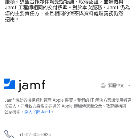
服務。​這些​合作​夥​伴均​受​過​培訓、​取得​認證，​並​遵循​與
Jamf
工程師​相同​的​交付​標準。​對於​本次​服務，
Jamf
仍​為​
您​的​主要​責任方，​並​且​相同​的​保密​與​資料​處理​義務​仍然​
適用。
繁體​中文
Jamf
協助​各​機構​順利​管理
Apple
裝置。​我們​的
IT
解決​方案​讓​使用​者​更​
加強​大，​同時​致力​將​名聞​遐邇​的
Apple
體驗​傳遞​至​企業、​教育​機構​與​
公家​機關。
深入​了​解
Jamf
。
+
1 612-605-6625