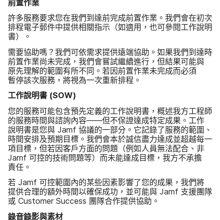
前置​作業
許多​服務​要求​您​在​我們​到​達​前​完成​前置​作業。​我們​會​在​初次​
排程​電子​郵件​中​提供​相關​指示​（如​適用，​也​可​參閱​工作​說明​
書）。
需要​協助​嗎？​我們​可​依​需求​提供​遠端​協助。​如果​我們​到​達時​
前置​作業​尚未​完成，​我們​會​嘗試​繼續​進行，​但​結果​可能​與​
原先理解​的​範圍​有​所​不同。​若​因​前置​作業​未​完成​而​必須​
暫停該​次​服務，​將​視為​一​次​重新​排程。
工作​說明書
(
SOW
)
您​的​服務​可能​包含​預先​定義​的​工作​說明書，​概述​我​方​工程師​
的​服務​時間​與​諮詢​內容​—​—但​不保​證​達成​特定​成果。​工作​
說明書​是​您​與
Jamf
協議​的​一​部分。​它​記錄​了​服務​的​範圍、​
時間​安排​及​預期​目標。​我們​會​本於​誠信​盡力​達成​並​超越​每​一​
項​目標，​但​若​因​客戶​方面​的​問題​（例如​人員​無法​配合、​非
Jamf
可控​的​技術​問題​等​）而​未​能​達成​目標，​我方​不​承擔​
責任。
若
Jamf
可​控範​圍內​的​某些​因素​影響​了​您​的​成果，​我們​將​
提供​合理​的​額外​時間​以確​保​成功，​並​可能​與
Jamf
支援​團隊​
或
Customer Success
團隊​合作​提供​協助。
錄音​錄影​與​素材