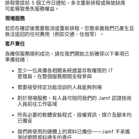
排程​需​提前
5
個​工作日​通知，​多​次​重新​排程​或​無故​缺席​
可能​導致​喪失​服務​權益。
現場​服務
若您​在​確認​後​需要​取消​或​重新​排程，​您需​承擔​我們​已​產生且​
無法​追回​的​任何​費用​（例​如​交通、​住宿​等​）。
客戶​責任
為​確保​服務​順利​成功，​請​在​我們​開始​之​前確保​以​下事​項​已​
準備​就緒：
至少​一​位​具備​各​相關​系統​適當​存取​權限​的
IT
管理員，​在​整​個​服務​期間​全程​參與
需要​接受​特定​功​能​培訓​的​人員​能夠​到​場
對於​現場​服務，​有​人員​可​陪同​我們​的
Jamf
認證​技術​
人員​前往​工作​區域
所有​必要​的​軟體​安裝​程式、​授權​資訊、​媒介​及​腳本均​
已​備妥
我們​將​使用​的​硬體​上​的​資料​已​備份​——
Jamf
不​承擔​
測試​期間​資料​遺失​的​責任