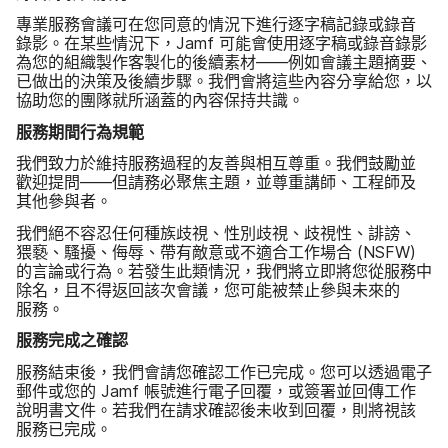
專業​服務​會議​可​在​您​同意​的​情況​下​進行​逐字​稿記錄​或​錄音​
錄影。​在​某些​情況​下，
Jamf
可能​會​使用​逐字稿​或​錄音​錄影​
為​您​的​組織​製​作​客​製化​的​後續​素​材—​—例如​會議​主題​摘要、​
已​做出​的​決策​及​後續​步驟。​我們​會​將​這些​內容​分享​給您，​以​
協助​您​的​團隊​就​所​涵蓋​的​內容​保持​共識。
服務​期間​行​為​規範
我們​致力於​維持​服務​過程​的​友善​與​相互​尊重。​我們​鼓勵​並​
歡迎​提問​——​但​請務​必聚焦​主題，​並​尊​重​講師、​工程師​及​
其他​參與​者。
我們​絕​不容​忍​任何​種族​歧視、​性別​歧視、​歧視性、​誹謗、​
猥褻、​騷擾、​侮辱、​帶有​敵意​或​不​適合​工作​場​合
(
NSFW
)
的​言論​或​行為。​若​發生​此​類​情況，​我們​將​立即​將​您從​服務​中​
除​名，​且​不得​返回​該​次​會議，​您可能​被​禁止​參與​未來​的​
服務。
服務​完成​之​確認
服務​結束​後，​我們​會​請​您確認​工作​已​完成。​您​可以​透過​電子​
郵件​或您​的
Jamf
帳號​進行​電子​回覆，​或​簽署​並​回傳​工作​
說明書​文件。​若​我們​在​請求​確認​後​未​收到​回覆，​則​將​視該​
服務​已​完成。