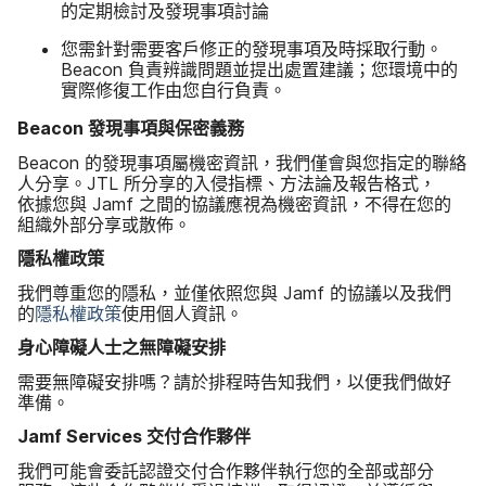
的​定期​檢討​及​發現​事​項​討論
您​需​針對​需要​客戶​修正​的​發現​事​項​及​時​採取​行動。
Beacon
負責​辨識​問題​並​提出​處置​建議​；您​環境​中​的​
實際​修復​工作​由​您自行​負責。
Beacon
發現​事​項​與​保密​義務
Beacon
的​發現​事​項​屬​機密​資訊，​我們​僅會​與​您​指定​的​聯絡​
人​分享。
JTL
所​分享​的​入侵​指標、​方法論​及​報告​格式，​
依據​您​與
Jamf
之間​的​協議​應​視為​機密​資訊，​不得​在​您​的​
組織​外​部分享​或​散佈。
隱私權​政策
我們​尊​重您​的​隱私，​並​僅​依​照您​與
Jamf
的​協議​以及​我們​
的
隱私權​政策
使用​個人​資訊。
身心​障礙​人士​之​無障礙安排
需要​無障​礙安排嗎？​請於​排程​時​告知​我們，​以​便​我們​做​好​
準備。
Jamf Services
交付​合作​夥伴
我們​可能​會​委託​認證​交付​合作​夥伴​執行您​的​全部​或​部分​