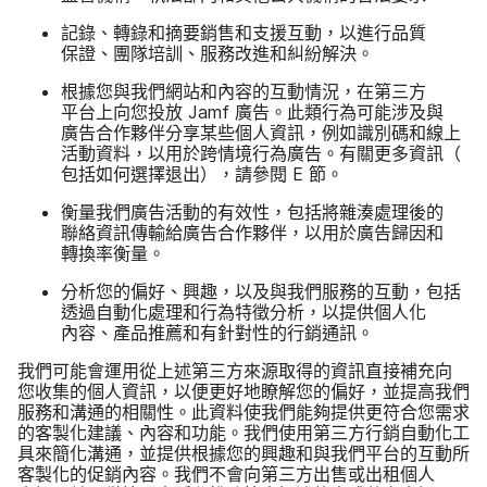
記錄、​轉錄​和​摘要​銷售​和​支援​互動，​以​進行​品質​
保證、​團隊​培訓、​服務​改進​和​糾紛​解決。
根據​您​與​我們​網站​和​內容​的​互動​情況，​在​第三​方​
平台上​向​您​投放
Jamf
廣告。​此​類行為​可能​涉及​與​
廣告​合作夥​伴​分享​某些​個人​資訊，​例如識別碼​和線​上​
活動​資料，​以​用於​跨情​境行為​廣告。​有關​更多​資訊​（​
包括​如何​選擇​退出），​請​參閱
E
節。
衡量​我們​廣告​活動​的​有效性，​包括​將​雜湊​處理​後​的​
聯絡​資訊​傳輸​給​廣告​合作​夥伴，​以​用於​廣告​歸​因​和​
轉換率​衡量。
分析您​的​偏好、​興趣，​以及​與​我們​服務​的​互動，​包括​
透過​自動化​處理​和​行為​特徵​分析，​以​提供​個人化​
內容、​產品​推薦​和​有​針對性​的​行銷​通訊。
我們​可能​會​運用​從​上述​第三​方​來源​取得​的​資訊​直接​補充向​
您收集​的​個人​資訊，​以​便​更​好​地​瞭解您​的​偏好，​並​提高​我們​
服務​和​溝通​的​相關性。​此​資料​使​我們​能夠​提供​更​符合您​需求​
的​客製化​建議、​內容​和​功能。​我們​使用​第三​方​行銷​自動化工​
具​來​簡化​溝通，​並​提供​根據​您​的​興趣​和​與​我們​平台​的​互動​所​
客​製化​的​促銷​內容。​我們​不會​向​第三方​出售​或​出租​個人​