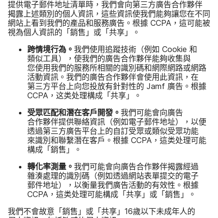
提供​電子​郵件​地​址​清​單​時，​我們​會​向​第三​方​廣告​合作夥伴​
揭露​上述​類別​的​個人​資訊，​這些​資訊​使​我們​能夠​讓​您​在​不同​
網站​上​看到​我們​的​產品​和​服務​廣告。​根據
CCPA
，​這​可能​被​
視​為​個人​資訊​的​「銷售」​或​「共享」。
跨情境​行為。
我們​使用​追蹤​技術​（例​如
Cookie
和​
類似​工​具），​使​我們​的​廣告​合作夥伴​能夠​收集​與​
您使用​我們​的​服務​所​相關​的​識別​碼​和​網際​網路​或​網路​
活動​資訊。​我們​的​廣告​合作​夥伴會​使用​此​資訊，​在​
第三​方​平台上​向​您​投放​有​針對性​的
Jamf
廣告。​根據
CCPA
，​这类​处理​構成​「共享」。
受眾​匹配​和​潛在​客戶​開發。
我們​可能​會​向​廣告​
合作夥伴​提供​聯絡​資訊​（例如​電子​郵件​地​址），​以​便​
透過​第三方​廣告​平台上​的​自訂​受眾​或​類似​受眾功​能​
來識別​和​聯繫​潛​在​客戶。​根據
CCPA
，​這​类​处理​可能​
構成​「銷售」。
轉化率​測量。
我們​可能​會​向​廣告​合作夥伴​揭露​經過​
雜湊​處理​的​識別​碼​（例​如​透過​網站​表單​提交​的​電子​
郵件​地​址），​以​衡量​我們​廣告​活動​的​有效性。​根據
CCPA
，​這​类​处理​可能​構成​「共享」​或​「銷售」。
我們​不會​故意​「銷售」​或​「共享」
16
歲​以下​未​成年人​的​