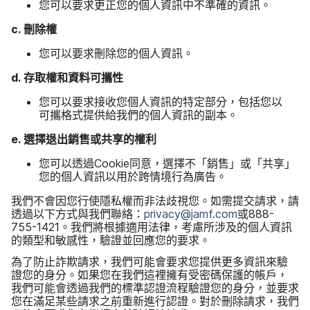
您​可以​要求​更​正您​的​個人​資訊​中​不​準確​的​資訊。
c
.
刪除權
您​可以​要求​刪除您​的​個人​資訊。
d
.
存​取權​和​資料​可​攜性
您​可以​要求​接收​您​個​人​資訊​的​特定​部分，​包括​您以​
可攜格式​提供​給​我們​的​個人​資訊​的​副本。
e
.
選擇​退出​銷售​或​共享​的​權利
您​可以​透過
Cookie
同意，​選擇​不​「銷售」​或​「共享」​
您​的​個人​資訊​以​用於​跨情​境行為​廣告。
我們​不會​因​您行​使​隱​私權​而​非法​歧​視您。​如​需​提交​請求，​請​
透過​以下​方式​與​我們​聯絡：
privacy
@
jamf
.
com
或
888-
755-1421
。​我們​將​根據​適用​法律，​考慮​所​涉及​的​個人​資訊​
的​類型​和​敏感性，​驗證​並​回​應​您​的​要求。
為了​防止​詐​欺​請求，​我們​可能​會​要求​您​提供​更多​資訊​來​驗​
證您​的​身分。​如果​您​在​我們​這​裡​擁有​受​密碼​保護​的​帳戶，​
我們​可能​會​透過​我們​的​標準​認證​流程​驗​證您​的​身分，​並​要求​
您​在​滿足​某些​請求​之​前​重新​進行​認證。​對於​刪除​請求，​我們​