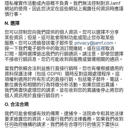
隱私權​實作​活動​或​內容概​不​負責。​我們​無法​控制​對​非
Jamf
網站​的​使用，​因此​您​決定​在​這些​網站​上​揭露​任何​資訊​時​應​謹​
慎​行事。
N
.
選擇
您​可以​控制​您​向​我們​提供​的​個人​資訊。​您可以​選擇​不分享​
某些​資訊​；但是，​這​可能​會​限制​功能​或​阻止​您存取​某些​
服務。​您​可以​透過​發送​電子​郵件​至
privacy
@
jamf
.
com
、​
按一​下​我們​電子​郵件​中​的​取消​訂閱​連結，​或​在
這​裡
取消​
訂閱，​隨時​選擇​退出​我們​的​行銷​通訊。​請​注意，​即使​您​選擇​
不接​收行​銷​訊息，​您​仍​可能​收到​與​服務​或​營運​相關​的​通訊。
當​我們​依​賴合法​利益​進行​直接​行​銷​時，​您​也​有權​根據​適用​的​
資料​保護​法律​（​包括
GDPR
）​隨時​反對​這​類​處理​程序。​這​
項​權利​適用​於​所有​形式​的​直接​行銷，​包括​電子​郵件、​電話、​
數​位​廣告​和​相關​的​行為​特徵​分析​活動。​如果​您​提出​異議，​
我們​將​盡快​處理您​的​請求，​並​在​收到您​的​異議​後​停止​將​您​的​
個人​資訊用​於​直接​行​銷目的。
O
.
合法合​規
我們​可能​會​根據​有效​的​傳票、​逮捕令、​法院​命令​和​其他​法律​
要求​披露您​的​資訊，​以​履行​我們​的​法律​義務。​如果​我們​收到​
任何​政府​機構​的​請求，​我們​將​在​合理​可行​的​情況​下​盡​快​以​