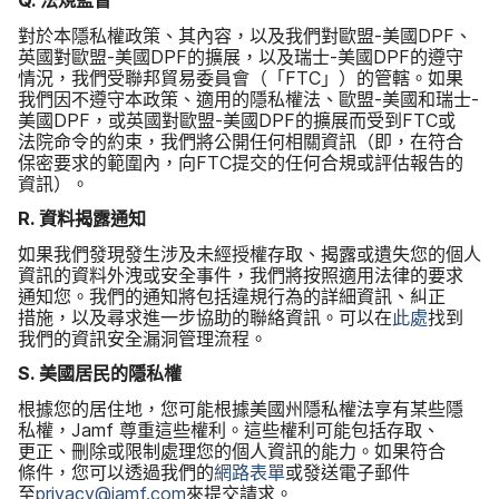
Q
.
法​規監​督
對於​本隱​私權​政策、​其​內容，​以及​我們​對​歐盟
-
美國
DPF
、​
英國​對​歐盟
-
美國
DPF
的​擴展，​以及​瑞士
-
美國
DPF
的​遵守​
情況，​我們​受​聯邦​貿易​委員會​（​「
FTC
」​）​的​管轄。​如果​
我們​因​不遵守本​政策、​適用​的​隱私​權法、​歐盟
-
美國​和​瑞士
-
美國
DPF
，​或​英國​對​歐盟
-
美國
DPF
的​擴展​而​受到
FTC
或​
法院​命令​的​約束，​我們​將​公開​任何​相關​資訊​（即，​在​符合​
保密​要求​的​範圍​內，​向
FTC
提交​的​任何​合規​或​評估​報告​的​
資訊）。
R
.
資料​揭露​通知
如果​我們​發現​發生​涉​及​未​經授權​存取、​揭露​或​遺失您​的​個人​
資訊​的​資料​外洩​或​安全​事件，​我們​將​按照​適用​法律​的​要求​
通知您。​我們​的​通知​將​包括​違規行為​的​詳細​資訊、​糾正​
措施，​以及​尋求​進一步​協助​的​聯絡​資訊。​可以​在
此​處
找到​
我們​的​資訊​安全​漏洞​管理​流程。
S
.
美國​居民​的​隱私權
根據​您​的​居住地，​您可能​根據​美國​州​隱私權法享​有​某些​隱​
私權，
Jamf
尊重​這些​權利。​這些​權利​可能​包括​存取、​
更正、​刪除​或​限制​處理您​的​個人​資訊​的​能力。​如果​符合​
條件，​您可以​透過​我們​的
網路​表單
或​發送​電子​郵件​
至
privacy
@
jamf
.
com
來​提交​請求。