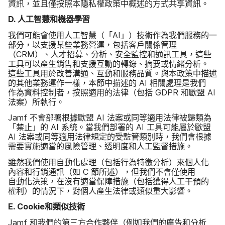
資訊，​並​且​僅​按照​本​隱私權​政策​中​概述​的​方式​共享​資訊。
D
.
人​工智慧​和​機器​學習
我們​可能​會​使用​人​工智慧（​「
AI
」​）​技術​作為​我們​服務​的​一​
部分，​以​支援​某些​業務​營運，​包括​客戶​關係​管理​
（
CRM
）、​人才​招募、​分析、​安全​監控​和​通訊​工具，​這些​
工具​可以​產生​銷售​和​支援​互動​的​轉錄、​摘要​或​情緒​分析。​
這些​工具​用於​改善​溝通、​互動​和​服務​品質。​與​本​政策​中​描述​
的​其他​業務​運作​一樣，​本節​中​描述​的
AI
相關​處理​是​我們​
作為​資料​控制​者，​按照​適用​的​法律​（​包括
GDPR
和​歐盟
AI
法案​）所​執行。
Jamf
不會​部署​根據​歐盟
AI
法案​或同​等​適用​法律​被​歸類​為​
「禁止」​的
AI
系統。​當我們​部署​的
AI
工具​可能​屬於​歐盟
AI
法案​或同​等​適用​法律​規定​的​受監管​類別​時，​我們​會​根據​
需要​實施​適當​的​風險​管理、​透明​度​和​人​工監督​措施。
雖然​我們​使用​自動化​處理​（包括​行為​特徵​分析​）​來​個​人化​
內容​和​行銷​通訊（如
C
節​所​述），​但​我們​不會​僅​使用​
自動化​決策，​在​沒有​適當​保障​措施​（​包括​獲得​人​工干​預​的​
權利）​的​情況​下，​對​個人​產生​法律​或​類似​重大​影響。
E
.
Cookie
和​類似​技術
Jamf
和​我們​的​第三​方​合作​夥伴​（例​如​我們​的​廣告​和​分析​