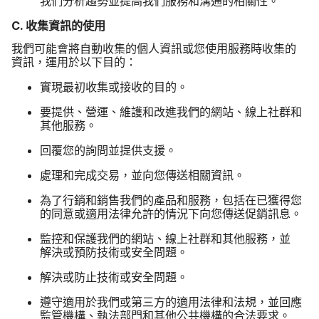
我們​分析​趨勢​並​提高​我們​服務​和​溝通​的​相關性。
C
.
收集​資訊​的​使用
我們​可能​會​將​自動​收集​的​個人​資訊​或​您​使用​服務​時​收集​的​
資訊，​運用​於​以下目的​：
實現​最​初​收集​或​接收​的​目的。
要​提供、​營運、​維護​和​改進​我們​的​網站、​線上​社群​和​
其他​服務。
回覆您​的​詢問​並​提供​支援。
處理​和​完成​交易，​並​向​您​傳送​相關​資訊。
為了​行銷​和​銷售​我們​的​產品​和​服務，​包括​在​已​獲得您​
的​同意​或​適用​法律​允許​的​情況​下​向​您​傳送​促銷​訊息。
監控​和​保護​我們​的​網站、​線上​社群​和​其他​服務，​並​
解決​或​預防​技術​或​安全​問題。
解決​或​防止​技術​或​安全​問題。
遵守​適用​於​我們​或​第三方​的​適用​法律​和​法規，​並​回​應​
監管​機構、​執法​部門​和​其他​公共​機構​的​合法​要求。