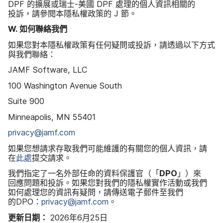
DPF
的​擴展​或​瑞士
-
美國
DPF
處理​的​個人​資訊​相關​的​
投訴，​請​參閱​本​隱私權​政策​的
J
節。
W
.
如何​聯絡​我們
如果​您​對​本​隱​私權​政策​有​任何​疑問​或​投訴，​請​透過​以下​方式​
與​我們​聯絡：
JAMF Software
,
LLC
100 Washington Avenue South
Suite 900
Minneapolis
,
MN 55401
privacy
@
jamf
.
com
如果​您​想​請求​存取​我們​可能​維護​的​有關​您​的​個人​資訊，​請​
在
此​處
提交​請求。
我們​指定​了​一​名​外部​任命​的​資料​保護​官（​「
DPO
」​）來​
回應​問題​和​投訴。​如果​您​對​我們​的​隱私權​實作​活動​或​我們​
如何​處理您​的​資訊​有​疑問，​請​傳送​電子​郵件​至​我們​
的
DPO
：
privacy
@
jamf
.
com
。
更​新日期：
2026
年
6
月
25
日