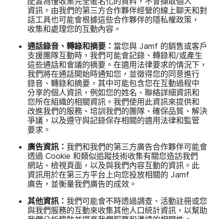
配置​為​僅收集​完全​匿​名化​的​資料，​不會​擷取​個人​
資訊。​由​我們​的​第三​方​合作​夥伴​經營​的​線上​聊天​和​對​
話工具​也​可能​會​根據​這些​合作​夥伴​的​隱私權​政策，​
收集​和​處理您​的​互動​內容。
通話​錄音、​轉錄​和​摘要：
當您​與
Jamf
的​銷售​或​客戶​
支援團隊​互動​時，​我們​可能​會​記錄、​轉錄​和​/​或​產生​
這些​通話​和​會議​的​摘要。​在​適用​法律​要求​的​情況​下，​
我們​將​在​通話​開始​時​通知您，​並​徵得您​的​同意​進行​
錄音、​轉錄​和​摘要，​其中​可能​包​含您​在​互動​過程​中​
分享​的​個人​資訊，​例如您​的​姓名、​聯絡​詳細​資訊​和​
您所​在​組織​的​相關​資訊。​我們​使用​此​資訊來​提供​和​
改進​我們​的​服務、​培訓​我們​的​團隊、​確​保​品質、​解決​
爭議，​以及​遵守​與​記錄​保存​相關​的​適用​法律​和​監管​
要求。
廣告​資訊：
我們​和​我們​的​第三​方​廣告​合作​夥伴​可能​會​
透過
Cookie
和​類似​追蹤​技術​收集​有關​您造訪​我們​
網站、​檢視​頁面，​以及​與​我們​內容​互動​的​資訊。​此​
資訊用於​在​第三​方​平台上​向​您​投放​相關​的
Jamf
廣告，​並​衡量​我們​廣告​的​成效。
其他​資訊：
我們​可能​會​不​時​透過​調查、​活動​註冊​或您​
與​我們​服務​的​互動​來​收集​其他​人口​統計​資訊，​以​幫助​