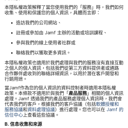
本​隱私權​政策​解釋​了​當您​使用​我們​的​「服務」​時，​我們​如何​
收集、​使用​和​保護​您​的​個人​資訊，​具體​而​言即：
造訪​我們​的​公司​網站、
註冊​或​參加​由
Jamf
主辦​的​活動​或​培訓​課程、
參與​我們​的​線上​使用​者​社群​或
聯絡​我們​以​獲取​更多​資訊。
本​隱私權​政策​也​適用​於​我們​處理​與​我們​的​服務​沒有​直接​互動​
之​個人​的​個人​資訊，​包括​我們​從​第三​方​資料​提供​者​或通路​
合作​夥伴處​收到​的​聯絡​詳細​資訊，​以​用​於​潛在​客戶​開發​和​
行銷用途。
當
Jamf
作​為​您​的​個人​資訊​的​資料​控制​者​時​適用​本隱​私權​
政策。​本​條款​不​適用於​與​我們​「
產品​服務
」​相關​的​個人​資訊​
處理。
Jamf
透過​我們​的​產品​服務​處理​個人​資訊​時，​我們​會​
代表​我們​的​客戶，​根據​我們​的​客戶​協議​（​包括
軟體​授權​和​
服務​協議
和
資料​處理​協議
）​進行​處理。​您​也​可以​在
Jamf
的​
信任​中心
上​查​看​這些​協議。
B
.
信息​收集​和​來源