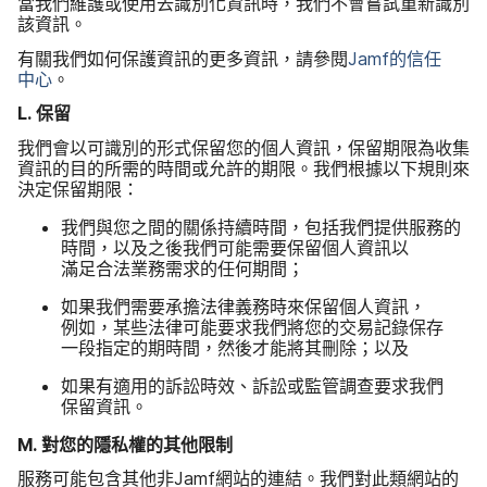
當​我們​維護​或​使用​去識別化​資訊​時，​我們​不會​嘗試重​新識別​
該​資訊。
有關​我們​如何​保護​資訊​的​更多​資訊，​請​參閱
Jamf
的​信任​
中心
。
L
.
保留
我們​會​以​可​識別​的​形式​保留您​的​個人​資訊，​保留期​限為​收集​
資訊​的​目的​所需​的​時間​或​允許​的​期限。​我們​根據​以下規​則​來​
決定​保留​期限：
我們​與​您之間​的​關係​持續​時間，​包括​我們​提供​服務​的​
時間，​以及​之後​我們​可能​需要​保留​個​人​資訊​以​
滿足合法​業務​需求​的​任何​期間​；
如果​我們​需要​承擔​法律​義務​時​來​保留​個​人​資訊，​
例如，​某些​法律​可能​要求​我們​將​您​的​交易​記錄​保存​
一段​指定​的​期​時間，​然後​才​能​將​其​刪​除​；​以及
如果​有​適用​的​訴訟​時效、​訴訟​或​監管​調查​要求​我們​
保留​資訊。
M
.
對您​的​隱私權​的​其他​限制
服務​可能​包含​其他​非
Jamf
網站​的​連結。​我們​對​此​類​網站​的​