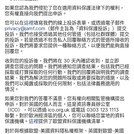
如果​您​認為​我們​侵犯​了​您​在​適用​資料​保護​法律下​的​權利，​
您有​權​直接​向​我們​提出​申訴。
您​可以​在
這​裡
填寫​我們​的​線上​投訴​表單，​或​透過​電子​郵件
privacy
@
jamf
.
com
（​郵件​主旨為​「資料​保護​投訴」​）​提交​
投訴。​我們​也​接受​透過​其他​任何​管道​（​包括​社群​媒體​）​提交​
的​投訴。​若​是​透過​不包​含​私人​回覆​聯絡​方式​的​管道​所​接收​的​
投訴，​我們​將​要求​您​提供​一​種​聯絡​方式，​以​便​我們​能夠​直接​
回​覆您。
收​到​您​的​投訴​後，​我們​將​在
30
天​內確認​收到，​並​立即​
調查您​提出​的​問題。​我們​將​通知​您​調查​結果，​包括​我們​已經​
採取​或​打算​採取​的​任何​行動。​我們​的​回覆​將​說明​我們​的​調查​
結果、​我們​為​解決您​的​問題​所​採取​或​將​要​採取​的​措施，​以及​
我們​可以​揭露​或​採取​的​任何​限制，​包括​法律​義務​適用​的​
情況。
如果​您​對​我們​的​答覆​不​滿意，​您有​權​向​相關​監管​機構​提出​
申訴。​對於​英國​的​個人​而言，​這​是​資訊​專員​辦公室​
（
ICO
），​可以​透過
ico
.
org
.
uk
或​電話
0303 123 1113
聯繫。​對於​歐洲​經濟區​的​個人，​您可以​聯絡​您​當地​的​資料​
保護​機構。
這​裡
提供​了​歐盟​資料​保護​機構​清單。
對於​與​根據​歐盟
-
美國​資料​隱私權​框架、​英國​對​歐盟
-
美國