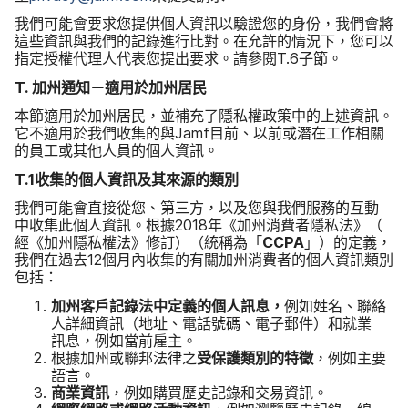
我們​可能​會​要求​您​提供​個人​資訊​以​驗​證您​的​身份，​我們​會​將​
這些​資訊​與​我們​的​記錄​進行​比對。​在​允許​的​情況​下，​您可以​
指定​授權​代理​人​代表​您​提出​要求。​請​參閱
T
.
6
子節。
T
.
加州​通知​－​適用​於​加州​居民
本節​適用​於​加州​居民，​並​補充​了​隱私權​政策​中​的​上述​資訊。​
它​不​適用​於​我們​收集​的​與
Jamf
目前、​以前​或​潛在​工作​相關​
的​員工​或​其他​人員​的​個人​資訊。
T
.
1
收集​的​個人​資訊​及​其​來源​的​類別
我們​可能​會​直接​從您、​第三方，​以及​您​與​我們​服務​的​互動​
中收集​此​個人​資訊。​根據
2018
年​《加州​消費者​隱私法​》（​
經《加州​隱私權​法》​修訂​）（​統​稱為​「
CCPA
」​）​的​定義，​
我們​在​過去
12
個​月​內​收集​的​有關​加州​消費者​的​個人​資訊​類別​
包括：
加州​客戶​記錄法​中​定義​的​個人​訊息，
例​如​姓​名、​聯絡​
人​詳細​資訊（​地址、​電話​號碼、​電子​郵件​）​和​就業​
訊息，​例如​當前​雇主。
根據​加州​或​聯邦​法律​之
受​保護​類別​的​特徵
，​例如​主要​
語言。
商業​資訊
，​例如​購買​歷史​記錄​和​交易​資訊。