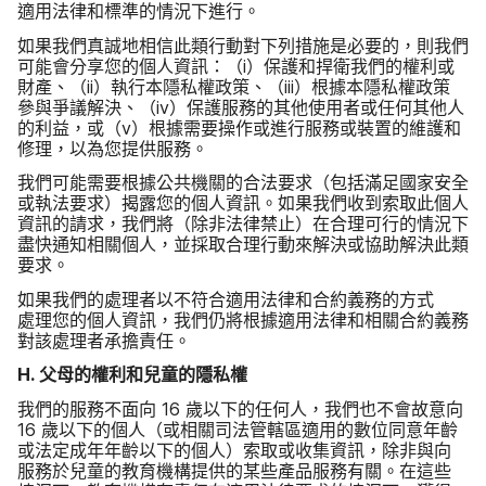
適用​法律​和​標準​的​情況​下​進行。
如果​我們​真誠地​相信​此​類​行動​對​下列​措施​是​必要​的，​則​我們​
可能​會​分享您​的​個人​資訊：​（
i
）​保護​和​捍衛​我們​的​權利​或​
財產、​（
ii
）​執行​本​隱​私權​政策、​（
iii
）​根據​本隱私權​政策​
參與​爭議​解決、​（
iv
）​保護​服務​的​其他​使用​者​或​任何​其他​人​
的​利益，​或（
v
）​根據​需要​操作​或​進行​服務​或​裝置​的​維護​和​
修理，​以​為​您​提供​服務。
我們​可能​需要​根據​公共​機關​的​合法​要求​（​包括​滿足​國家​安全​
或​執法​要求​）​揭露您​的​個人​資訊。​如果​我們​收到​索取​此​個人​
資訊​的​請求，​我們​將​（除​非​法律禁止）​在​合理​可行​的​情況​下​
盡​快​通知​相關​個人，​並​採取​合理​行動來​解決​或​協助​解決​此​類​
要求。
如果​我們​的​處理​者​以​不符合​適用​法律​和​合約​義務​的​方式​
處理您​的​個人​資訊，​我們​仍​將​根據​適用​法律​和​相關​合約​義務​
對​該​處理​者​承擔​責任。
H
.
父母​的​權利​和​兒童​的​隱私權
我們​的​服務​不面​向
16
歲​以下​的​任何​人，​我們​也​不會​故意​向
16
歲​以下​的​個人​（​或​相關​司法管​轄區​適用​的​數位​同意​年齡​
或​法定​成年​年​齡​以下​的​個人​）​索取​或​收集​資訊，​除非​與​向​
服務​於​兒童​的​教育​機構​提供​的​某些​產品​服務​有關。​在​這些​