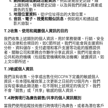
網際​網路​或​網路​活動​資訊
，​例如​瀏覽​歷史​記錄、​線​
上識​別碼、​搜尋​歷史​記錄，​以及​與​我們​的​線上​資產​或​
廣告​的​互動。
地理​位置​資料
，​從
IP
位​址得出​的​大致​位置。
音訊、​電子、​視覺​和​類似​訊息
，​例如​相片​和​通話​或​
影片​錄製。
T
.
2
收集、​使用​和​揭露​個​人​資訊​的​目的
我們​收集​上述​類別​的​個人​資訊，​用於​業務​營運、​行銷、​安全​
以及​法律​和​合規目的，​如
C
節​所述。​我們​可能會​與​支援​資料​
分析、​資料​儲存、​支付​處理​和​客戶​支援​等​功能​的​服務​提供​
者、​關聯​公司​和​業務​合作​夥​伴​分享​此​資訊。​我們​可能​會​向​
公共​和政府​機構​（​包括​監管​機構​和​執法​機構​）​披露​資訊，​如​
上​文
G
節​所述。
T
.
3
敏​感​個​人​資訊
我們​沒有​收集、​分享​或​出售​任何
CCPA
下​定義​的​敏感​個​人​
資訊。​在​本隱​私權​政策​上​次​更​新​之​日前​的
12
個​月​內，​我們​
沒有​從事​過​此​類​活動。​在​不限制​上述​規定​的​情況​下，​我們​
不會​「銷售」​或​「共享」​敏感​的​個人​資訊。
T
.
4
跨情境行為​廣告​銷售
/
共享​的​個人​資訊​類別
當​我們​使用​追蹤​技術​進行​跨情​境行為​廣告，​或者​為​潛在​客戶​