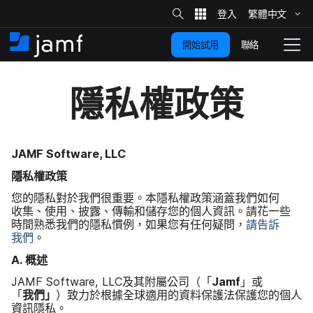
網
站
繁體​中文
跳
搜
尋
聯絡
開始試用
至
住
切
家
換
主
隱私權​政策
要
瀏
覽
內
容
JAMF Software
,
LLC
隱私權​政策
您​的​隱私​對於​我們​很​重要。​本​隱​私權​政策​涵蓋​我們​如何​
收集、​使用、​披露、​傳輸​和​儲​存您​的​個人​資訊。​請花​一些​
時間​熟悉​我們​的​隱私​慣例，​如果​您​有​任何​疑問，
請​告訴​
我們
。
A
.
概述
JAMF Software
,
LLC
及​其​附屬​公司​（​「
Jamf
」​或​
「
我們」
）​致力於​根據​全球​適用​的​資料​保護​法​保護​您​的​個人​
資訊​隱私。