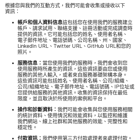
根據​您​與​我們​的​互動​方式，​我們​可能​會​收集​或​接收​以下​
資訊：
帳戶​和​個人​資料​信息
這​包括​您​在​使用​我們​的​服務​建立​
帳戶、​請求​試用、​聯絡​支援、​註冊​活動​或​完成​調查​時​
提供​的​資訊。​它​可能​包括​您​的​姓名、​使用​者​名稱、​
電子​郵件​地址、​電話​號碼、​公司​名稱、​州、​國家、
LinkedIn URL
、
Twitter URL
、
GitHub URL
和​您​的​
照片。
服務​信息：
當您​使用​我們​的​服務​時，​我們​會​收到​您​
使用​服務​時​所​產生​的​資訊，​這些​資訊​要​由​您​或​使用​
服務​的​其他​人​輸入，​或​者​來自​服務​基礎​架構​本身。​
這些​資訊​可能​包括​姓​名、​使用​者​名稱、​公司​/組織、​
公司​/組織​地址、​電子​郵件​地址、​電話​號碼、
IP
位址​或​
您​提供​給​服務​的​其他​資訊。​收集​的​資訊​保持​在​最​低​
限度，​並​且​取​決於​所​使用​的​案例​和平台。
操作​和​診斷​資料：
我們​可能​會​收集​與​您使用​服務​相關​
的​統計​資料、​使用​情況​和​效​能​資料，​以​監控​和​維護​
我們​網站、​線上​社群​和​其他​服務​的​效能、​完整性​和​
穩定性。
付款​資訊：
我們​使用​第三​方​付款​處理​者​來​處理​付款。​