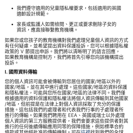
我們​遵守​適用​的​兒童​隱私權​要求，​包括​適用​的​英國​
適齡​設計​規範。
家長​或​監護人​如​需​檢閱、​更正​或​要求​刪除​子女​的​
資訊，​應​直接​聯繫​教育​機構。
如果​您​或​您​孩子​的​教育​機構​對​我們​處理​兒童​個人​資訊​的​方式​
有​任何​疑慮，​並​希望​提出​資料​保護​投訴，​您可以​根據​隱私權​
政策​的
V
節​提出​申訴。​我們​將​以​清​晰​明​了​的​語言​回應，​
如果​教育​機構​是​控制方，​我們​將​首先​引導​您​向​該​機構​提出​
投訴。
I
.
國際​資料​傳輸
您​的​個人​資訊​可能​會​被​傳輸​到​您​居住​的​國家​/​地區​以外​的​
國家​/​地區，​並​在​其中​進行​處理。​這些​國家​/​地區​的​資料​保護​
和​隱私權法，​可能​與​您所​在​國家​/​地區​的​法律​不同。​我們​僅​
根據​適用​的​資料​保護​和​隱私權法​將​個人​資訊​傳輸到​其他​國家​
/​地區，​但​前​提是​在​法律​上​對​個人​資訊​採取​了​充分​的​保護​
措施。​這​包括​我們​的​處理​者​和​代表​我們​行事​的​子​處理​者​所​
進行​的​傳輸。​如果​我們​聘用​在
EEA
、​英國​或​瑞士​以​外​處理​
個人​資訊​的​第三方​服務​提供​者，​我們​會​要求​這些​提供​者​對​其​
進行​的​任何​後續​傳輸​應​用同​等​的​保障​措施，​例如​標準​合​約​
條款​或​其他​經​批准​的​傳輸​機制。​可​在
這​裡
找到​我們​的​全球​