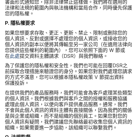
書面​形式​通知您，​除非​法律​禁止​這樣​做。​我們​將​在​適用​的​
法律​和​法規​的​範圍​內​與​執法​機構​和​當局​合作，​同時​優先​保護​
您​的​隱私權。
P
.
隱私權​要求
如果​您想​要求​存取、​更正、​更新、​禁止、​限制​或​刪除您​的​
個人​資訊、​反對​或​選擇​不​處理您​的​個人​資訊，​或接收您​的​
個人​資訊​的​副本​以​便​將​其​傳輸​至​另​一​家​公司​（​在​適用​法律​向​
您​提供​這些​權利​的​範圍​內），​您可以​依照​下面​的
W
節​或​
在
此​處
提交​資料​主體​請求​（
DSR
）​與​我們​聯絡。
為了​保護​您​的​隱私權​和​安全性，​我們​也​可能​在​回覆
DSR
之​
前​採取​合理​措施​來​驗​證您​的​身分。​如果​您​對​我們​處理​您請求​
的​方式​不​滿意，​您可以​根據​本隱私權​政策
V
節​提出​資料​
保護​投訴。
在​提供​我們​的​產品​服務​時，​我們​可能​會​為​客戶​處理​某些​類型​
的​個人​資訊。​我們​根據​我們​與​客戶​之間​的​授權​和​服務​協議​
處理​此​個人​資訊，​以​便​向​客戶​提供​產品​服務。​通常，​我們​
不會​與​此​個​人​資訊​的​資料​主體​有​直接​關係，​因為​我們​的​關係​
是​與​企業​或組織，​而​不​是​組織​的​個別​員工。​如果​您​對​您​的​
個人​資訊​有​疑問，​我們​建議​您先​聯絡​最​初​收集您​個​人​資訊​的​
組織。​如果​需要​進一步​協助，​該​組織​可以​聯繫​我們。