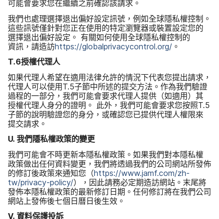
可能​會​要求​您​在​繼續​之​前確認​該​請求。
我們​也​處理​選擇​退出​偏好​設定​訊號，​例如​全球​隱私權​控制。
這些​訊號​僅​針對​您正在​使用​的​特定​瀏覽器​或​裝置​設定​您​的​
選擇​退出​偏好​設定。
有關​如何​使用​全球​隱私權​控制​的​
資訊，​請造訪
https
://
globalprivacycontrol
.
org
/
。
T
.
6
授權​代理​人
如果​代理​人​希望​在​適用​法律​允許​的​情況​下​代表​您​提出​請求，​
代理​人​可以​使用
T
.
5
子節​中​所述​的​提交​方法。​作為​我們​驗​證​
過程​的​一​部分，​我們​可能​會​要求​代理​人​提供​（如​適用​）其​
授權​代理​人​身分​的​證明。
此外，​我們​可能​會​要求​您按​照
T
.
5
子節​的​說明​驗​證您​的​身分，​或確認您​已​提供​代理​人權​限來​
提交​請求。
U
.
我們​隱私權​政策​的​變更
我們​可能​會​不時​更​新​本​隱​私權​政策。​如果​我們​對​本隱​私權​
政策​做出​任何​資料​變更，​我們​將​透過​我們​的​公司​網站​所​發佈​
的​修訂​後​政策​來​通知​您（
https
://
www
.
jamf
.
com
/
zh-
tw
/
privacy-policy
/
），​因此​請務​必定​期造訪​網站。​末尾​將​
發佈​本​隱​私權​政策​的​最​新​修訂​日期。​任何​修訂​將​在​我們​公司​
網站​上​發佈​後​七​個​日​曆日​後​生效。
V
.
資料​保護​投訴