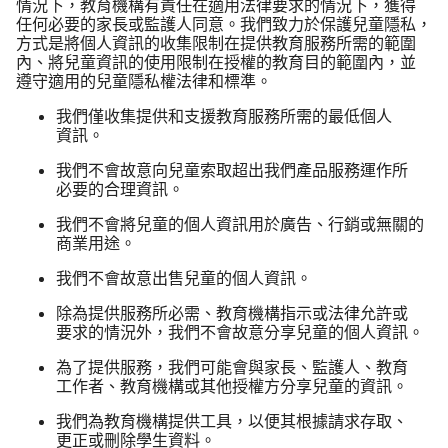
情況​下，​教育​機構​有​責任​在​適用​法律​要求​的​情況​下，​獲得​
任何​必要​的​家長​或​監護人​同意。​我們​致力​於​保護​兒童​隱私，​
方式​是​將​個人​資訊​的​收集​限制​在​提供​教育​服務​所​需​的​範圍​
內、​將​兒童​資訊​的​使用​限制​在​授權​的​教育目​的​範圍​內，​並​
遵守​適用​的​兒童​隱私權​法律​和​標準。
我們​僅​收集​提供​和​支援​教育​服務​所​需​的​最​低​個人​
資訊。
我們​不會​故意​向​兒童​索取​超出​我們​產品​服務​運作​所​
必要​的​合理​資訊。
我們​不會​將​兒童​的​個人​資訊用​於​廣告、​行銷​或​無關​的​
商業​用途。
我們​不會​故意​出售​兒童​的​個人​資訊。
除​為​提供​服務​所​必需、​教育​機構​指示​或​法律​允許​或​
要求​的​情況​外，​我們​不會​故意​分享​兒童​的​個人​資訊。
為了​提供​服務，​我們​可能會​與​家長、​監護人、​教育​
工作者、​教育​機構​或​其他​授權​方​分享​兒童​的​資訊。
我們​為​教育​機構​提供​工具，​以​便其​根據​請求​存取、​
更正​或​刪除​學生​資料。