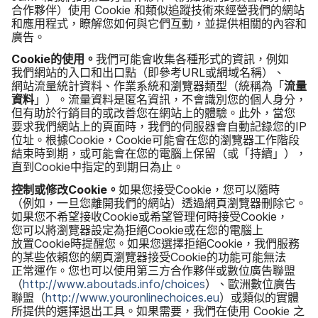
合作​夥​伴）​使用
Cookie
和​類似​追蹤​技術​來​經營​我們​的​網站​
和​應用​程式，​瞭解您​如何​與​它們​互動，​並​提供​相關​的​內容​和​
廣告。
Cookie
的​使用。
我們​可能​會​收集​各​種​形式​的​資訊，​例如​
我們​網站​的​入口​和​出口點（即​參考
URL
或​網域​名​稱）、​
網站​流量​統計​資料、​作業​系統​和​瀏覽器​類型​（統​稱為​「
流量​
資料
」​）。​流量​資料​是​匿名​資訊，​不會​識別您​的​個人​身分，​
但​有助​於​行銷目​的​或​改善​您​在​網站​上​的​體驗。​此外，​當您​
要求​我們​網站​上​的​頁面​時，​我們​的​伺服器會​自動​記錄您​的
IP
位址。​根據
Cookie
，
Cookie
可能​會​在​您​的​瀏覽器​工作​階段​
結束​時​到​期，​或​可能​會​在​您​的​電腦​上​保留（​或​「持續」​），​
直到
Cookie
中​指定​的​到期日​為止。
控制​或​修改
Cookie
。
如果​您​接受
Cookie
，​您可以​隨時​
（例如，​一旦​您離開​我們​的​網站​）透過​網頁​瀏覽器​刪​除它。​
如果​您不​希望​接收
Cookie
或​希望​管理何​時​接受
Cookie
，​
您可以​將​瀏覽器​設定​為​拒絕
Cookie
或​在​您​的​電腦​上​
放置
Cookie
時​提醒您。​如果​您​選擇​拒絕
Cookie
，​我們​服務​
的​某些​依​賴您​的​網頁​瀏覽器​接受
Cookie
的​功能​可能​無法​
正常​運作。​您​也​可以​使用​第三​方​合作​夥伴​或​數​位​廣告​聯盟​
（
http
://
www
.
aboutads
.
info
/
choices
）、​歐洲​數​位​廣告​
聯盟​（
http
://
www
.
youronlinechoices
.
eu
）​或​類似​的​實體​
所​提供​的​選擇​退出​工具。​如果​需要，​我們​在​使用
Cookie
之​