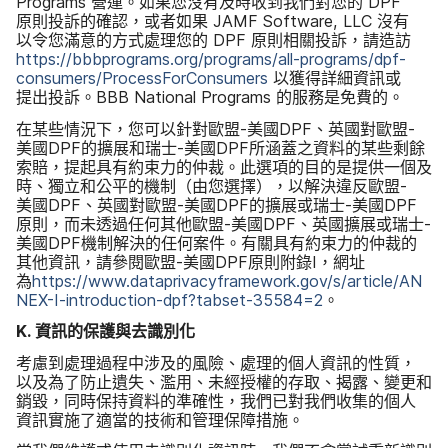
Programs
營運。​如果​您​沒有​及​時​收到​我們​對您​的
DPF
原則​投訴​的​確認，​或者​如果
JAMF Software
,
LLC
沒有​
以令​您​滿意​的​方式​處理您​的
DPF
原則​相關​投訴，​請造訪
https
://
bbbprograms
.
org
/
programs
/
all-programs
/
dpf-
consumers
/
ProcessForConsumers
以​獲得​詳細​資訊​或​
提出​投訴。
BBB National Programs
的​服務​是​免費​的。
在​某些​情況​下，​您可以​針對​歐盟
-
美國
DPF
、​英國​對​歐盟
-
美國
DPF
的​擴展​和​瑞士
-
美國
DPF
所​涵蓋​之​資料​的​某些​剩餘​
索賠，​提起​具有​約​束力​的​仲裁。​此​選​項​的​目的​是​提供​一​個​及​
時、​獨立​和​公平​的​機制​（​由​您選​擇），​以​解決​違反​歐盟
-
美國
DPF
、​英國​對​歐盟
-
美國
DPF
的​擴展​或​瑞士
-
美國
DPF
原則，​而​未​透過​任何​其他​歐盟
-
美國
DPF
、​英國​擴展​或​瑞士
-
美國
DPF
機制​解決​的​任何​案件。​有關​具有​約​束力​的​仲裁​的​
其他​資訊，​請​參閱​歐盟
-
美國
DPF
原則​附錄
I
，​網址​
為
https
://
www
.
dataprivacyframework
.
gov
/
s
/
article
/
AN
NEX-I-introduction-dpf
?
tabset-35584
=
2
。
K
.
資訊​的​保護​與​去識別​化
考慮到​處理​過程​中​涉及​的​風險、​處理​的​個人​資訊​的​性質，​
以及​為了​防止​遺失、​濫用、​未​經​授權​的​存取、​揭露、​變更​和​
銷毀，​同時​保持​資料​的​準確性，​我們​已​對​我們​收集​的​個人​
資訊​實施​了​適當​的​技術​和​管理​保障​措施。