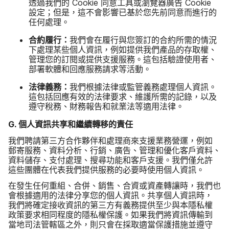
透過​我們​的
Cookie
同意​工具​或​瀏覽器​廣告
Cookie
設定​；但是，​這​不會​影響​已​基於​您先​前​同意​而​進行​的​
任何​處理。
合約​履行：
我們​會​在​履行​與​您簽訂​的​合約​所​需​的​情況​
下​處理​某些​個人​資訊，​例如​提供​我們​產品​的​存取權、​
管理您​的​訂閱​或​提供​支援​服務。​這​包​括​驗證​使用​者、​
部署​軟體​和​回應​服務​請求​等​活動。
法律​義務：
我們​根據​法律​或​監管​義務​處理​個人​資訊。​
這​包括​回應​有效​的​法律​要求、​維護​所​需​的​記錄，​以及​
遵守​稅務、​財務​報告​和​就業法​等​適用​法律。
G
.
個​人​資訊​共享​和​繼續​轉移​的​責任
我們​聘請​第三​方​合作​夥伴​和​處理​商來​支援​業務​營運，​例如​
郵寄​服務、​資料​分析、​行銷、​廣告、​管理​和​優化​客戶​資料、​
資料​儲存、​支付​處理、​搜尋​功能​和​客戶​支援。​我們​僅​允許​
這些​團體​在​代表​我們​提供​服務​的​必要​時​使用​個人​資訊。
在​發生​任何​重組、​合併、​銷售、​合資​或​資產​轉​讓​時，​我們​也​
會​根據​適用​的​法律​分​享您​的​個人​資訊。​共享​個​人​資訊​時，​
我們​將​確定​接收​資訊​的​第三​方​有​義務​提供​至少​與​本隱​私權​
政策​要求​相同​程度​的​隱私權​保護。​如果​我們​將​資訊​傳輸​到​
當地​司法​管​轄區​之​外，​則​只會​在​採取​適當​保護​措施​並​遵守​