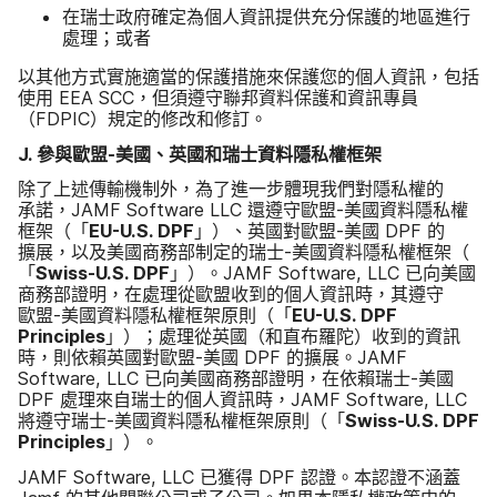
在​瑞士​政府​確定​為​個人​資訊​提供​充分​保護​的​地區​進行​
處理​；​或​者
以​其他​方式​實施​適當​的​保護​措施來​保護​您​的​個人​資訊，​包括​
使用
EEA SCC
，​但​須​遵守​聯邦​資料​保護​和​資訊​專員​
（
FDPIC
）​規定​的​修改​和​修訂。
J
.
參與​歐盟
-
美國、​英國​和​瑞士​資料​隱私權​框​架
除了​上述​傳輸​機制​外，​為了​進一步​體現​我們​對​隱私權​的​
承諾，
JAMF Software LLC
還​遵守​歐盟
-
美國​資料​隱私權​
框​架（​「
EU-U
.
S
.
DPF
」​）、​英國​對​歐盟
-
美國
DPF
的​
擴展，​以及​美國​商務部​制定​的​瑞士
-
美國​資料​隱私權​框​架（​
「
Swiss-U
.
S
.
DPF
」）。
JAMF Software
,
LLC
已​向​美國​
商務部​證明，​在​處理​從​歐盟​收到​的​個人​資訊​時，​其遵守​
歐盟
-
美國​資料​隱私權​框​架​原則​（​「
EU-U
.
S
.
DPF
Principles
」​）；​處理​從​英國​（​和​直布羅陀）​收到​的​資訊​
時，​則​依​賴英國​對​歐盟
-
美國
DPF
的​擴展。
JAMF
Software
,
LLC
已​向​美國​商務部​證明，​在​依賴​瑞士
-
美國
DPF
處理​來自​瑞士​的​個人​資訊​時，
JAMF Software
,
LLC
將​遵守​瑞士
-
美國​資料​隱私權​框​架​原則​（​「
Swiss-U
.
S
.
DPF
Principles
」）。
JAMF Software
,
LLC
已​獲得
DPF
認證。​本​認證​不​涵蓋