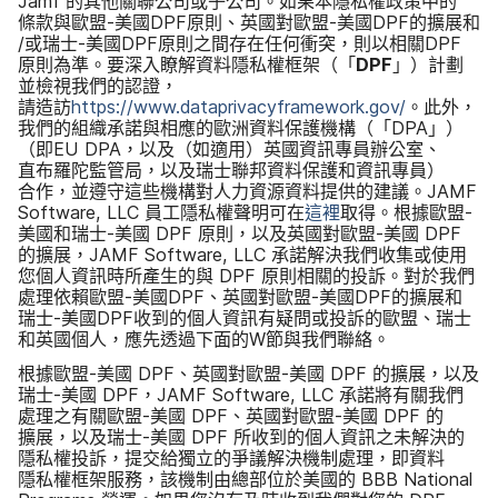
Jamf
的​其他​關聯​公司​或子​公司。​如果​本​隱​私權​政策​中​的​
條款​與​歐盟
-
美國
DPF
原則、​英國​對​歐盟
-
美國
DPF
的​擴展​和​
/​或​瑞士
-
美國
DPF
原則​之間存在​任何​衝突，​則​以​相關
DPF
原則​為​準。​要​深入​瞭解​資料​隱私權​框​架（​「
DPF
」​）​計劃​
並​檢視​我們​的​認證，​
請造訪
https
://
www
.
dataprivacyframework
.
gov
/
。​此外，​
我們​的​組織​承諾​與​相應​的​歐洲​資料​保護​機構​（​「
DPA
」​）
（​即
EU DPA
，​以及​（如​適用​）英國​資訊​專員​辦公室、​
直布羅陀​監管局，​以及​瑞士​聯邦​資料​保護​和​資訊​專員​）​
合作，​並​遵守​這些​機構​對​人力​資源​資料​提供​的​建議。
JAMF
Software
,
LLC
員工​隱私權​聲明可​在
這​裡
取得。​根據​歐盟
-
美國​和​瑞士
-
美國
DPF
原則，​以及​英國​對​歐盟
-
美國
DPF
的​擴展，
JAMF Software
,
LLC
承諾​解決​我們​收集​或​使用​
您​個​人​資訊時​所​產生​的​與
DPF
原則​相關​的​投訴。​對於​我們​
處理​依賴歐盟
-
美國
DPF
、​英國​對​歐盟
-
美國
DPF
的​擴展​和​
瑞士
-
美國
DPF
收到​的​個人​資訊​有​疑問​或​投訴​的​歐盟、​瑞士​
和​英國​個​人，​應​先​透過​下面​的
W
節​與​我們​聯絡。
根據​歐盟
-
美國
DPF
、​英國​對​歐盟
-
美國
DPF
的​擴展，​以及​
瑞士
-
美國
DPF
，
JAMF Software
,
LLC
承諾​將​有關​我們​
處理​之​有關​歐盟
-
美國
DPF
、​英國​對​歐盟
-
美國
DPF
的​
擴展，​以及​瑞士
-
美國
DPF
所​收到​的​個人​資訊​之​未​解決​的​
隱私權​投訴，​提交​給​獨立​的​爭議​解決​機制​處理，​即​資料​
隱私權​框架​服務，​該​機制​由​總部​位於​美國​的
BBB National