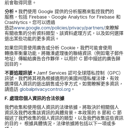
前會​取得​同意。
分析。
我們​使用
Google
提供​的​分析​服務​來​監控​我們​的​
服務，​包括
Firebase
、
Google Analytics for Firebase
和
Crashlytics
。​您​可以​透過​
造訪
www
.
google
.
com
/
policies
/
privacy
/
partners
/
來​瞭解​
有關​收集​的​分析​資料​類型、​該​資料​處理​方式，​以及​如何​選擇​
退出​某些​功能​的​更多​資訊。
如果​您​同意​使用​廣告​或​分析
Cookie
，​我們​可能​會​使用​
轉換率​衡量​功能，​將​雜湊​處理​後​的​聯絡​資訊​（例如​電子​郵件​
地址）​傳輸​給​廣告​合作​夥伴，​以​用於
C
節​中​描述​的​廣告​歸​
因​目的。
不要​追蹤​訊號。
Jamf Services
認​可​全球​隱私控制​（
GPC
）
訊號，​我們​將​其視​為​根據​適用​的​美國​州​隱私權​法律，​有效​
選擇​個人​資訊​的​退出​銷售​或​分享​方式。​如​需​瞭解​更多​資訊，​
請造訪
globalprivacycontrol
.
org
。
F
.
處理​您​個​人​資訊​的​合法​依據
我們​收集​和​使用​個人​資訊​的​法律​依據，​將​取​決於​相關​個人​
資訊​及​我們​收集該​資訊​的​具體​背景。​本​政策​的
B
節​和
C
節​
描述​了​我們​收集​的​個人​資訊​的​類型，​以及​我們​收集​這些​資訊​
的​目的。
根據​具體​情況，​法律​依據​將​包括​以下​一​項​或​多​