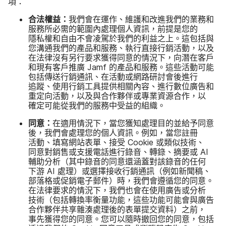
項：
合法​權益：
我們​會​在​運作、​維護​和​改進​我們​的​業務​和​
服務​所​必需​的​範圍​內​處理​個人​資訊，​前​提​是​您​的​
隱私權​和​自由​不會​凌駕​於​我們​的​利益​之​上。​這​包括​與​
您溝​通​我們​的​產品​和​服務、​執行​直接​行銷​活動，​以及​
在​法律​沒有​另行​要求​獲得​同意​的​情況​下，​向​潛​在​客戶​
和​現​有​客戶​推廣
Jamf
的​產品​和​服務。​這些​活動​可能​
包括​傳送​行銷​通訊、​在​活動​或​網路​研討會​後​進行​
追蹤、​使用​行銷​工​具​提供​相關​內容、​進行​數​位​廣告​和​
重定​向​活動，​以及​與​合作​夥伴​或​專業​資源​合作，​以​
確定​可能​從​我們​的​服務​中​受益​的​組織。
同意：
在​適用​情況​下，​當您​獲知​處理​目的​並​給​予​同意​
後，​我們​會​處理您​的​個人​資訊。​例如，​當您​註冊​
活動、​填寫​網站​表單、​接受
Cookie
或​類似​技術、​
同意​對​銷售​或​支援​電話​進行​錄音、​轉錄、​摘要​或
AI
輔助​分析（其中​錄音​的​同意​還​涵蓋​對​該​錄音​的​任何​
下游
AI
處理​）​或​選擇接​收行銷​通訊​（例如​新聞稿、​
部​落格​或​促銷​電子​郵件​）​時，​我們​會​遵循您​的​同意。​
在​法律​要求​的​情況​下，​我們​也​會​在​使用​廣告​或​分析​
技術​（​包括​轉換率​衡量​功能，​這些​功能​可能​會​與​廣告​
合作​夥伴​共享​雜湊​處理​後​的​表單​提交​資料）​之​前，​
事先​獲得您​的​同意。​您可以​隨時​撤​回您​的​同意，​包括​