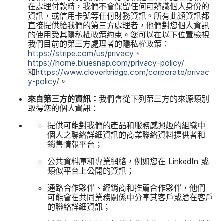
在​處理​付款​時，​我們​不會​保留​任何​可​辨識​個​人​身份​的​
資訊，​或​信用​卡號​等​任何​財務​資訊。​所有​此​類​資訊​都​
直接​提供​給​我們​的​第三方​處理​者，​他們​對​您​個​人​資訊​
的​使用​受​其​隱​私權​政策​約束。​您可以​在​以下​位置​檢視​
我們​目前​的​第三方​處理​者​的​隱私權​政策：
https
://
stripe
.
com
/
us
/
privacy
、
https
://
home
.
bluesnap
.
com
/
privacy-policy
/
和
https
://
www
.
cleverbridge
.
com
/
corporate
/
privac
y-policy
/
。
來自​第三方​的​資訊：
我們​會​從​下列​第三方​的​來源​類別​
取得您​的​個人​資訊：
提供​可能​對​我們​的​產品​和​服務​感興趣​的​組織​中​
個人​之​聯絡​詳細​資訊​的​商業​聯絡​資料​提供​者​和​
銷售​情​報​平​台；
公共​資料庫​和​專業​網絡，​例如​您​在
LinkedIn
或​
類似​平​台上​公開​的​資訊​；
通路​合作​夥伴、​經銷商​和​推薦​合作​夥伴，​他們​
可能​會​在​共同​業務​關係​中分享​其​客戶​或​潛在​客戶​
的​聯絡​詳細​資訊​；