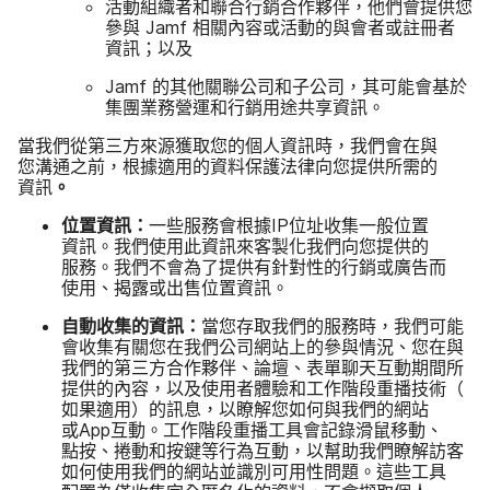
活動​組織​者​和​聯合​行銷​合作​夥伴，​他們​會​提供​您​
參與
Jamf
相關​內容​或​活動​的​與會者​或​註冊​者​
資訊；​以及
Jamf
的​其他​關聯​公司​和子​公司，​其​可能​會​基於​
集團​業務​營運​和​行​銷用​途​共​享​資訊。
當​我們​從​第三​方​來源​獲​取您​的​個人​資訊​時，​我們​會​在​與​
您溝通​之​前，​根據​適用​的​資料​保護​法律​向​您​提供​所​需​的​
資訊
。
位置​資訊：
一些​服務會​根據
IP
位​址收集一般​位置​
資訊。​我們​使用​此​資訊來​客製化​我們​向​您​提供​的​
服務。​我們​不會​為了​提供​有​針對性​的​行銷​或​廣告​而​
使用、​揭露​或​出售​位置​資訊。
自動​收集​的​資訊：
當您​存取​我們​的​服務​時，​我們​可能​
會​收集​有關​您​在​我們​公司​網站​上​的​參與​情況、​您在​與​
我們​的​第三​方​合作​夥伴、​論壇、​表單​聊天​互動​期間​所​
提供​的​內容，​以及​使用​者​體驗​和​工作​階段​重播​技術（​
如果​適用​）​的​訊息，​以​瞭解您​如何​與​我們​的​網站​
或
App
互動。​工作​階段​重播​工具會​記錄​滑鼠​移動、​
點按、​捲動​和​按鍵​等​行為​互動，​以​幫助​我們​瞭解訪客​
如何​使用​我們​的​網站​並​識別​可用性​問題。​這些​工具​