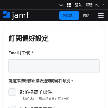
網
站
繁體​中文
跳
搜
尋
聯絡
開始試用
至
住
切
家
換
主
要
瀏
訂閱​偏好​設定
覽
內
容
Email
(工作)
*
請​選擇​您想​停止​接收​通知​的​郵件​類別。
部​落格​電子​郵件
「您​的
Jamf
部​落格摘要」​電子​郵件