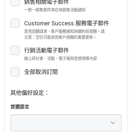
銷售​相關​電子​郵件
一​對​一​銷售​郵件​與​在​地​銷售​活動​通知
Customer Success
服務​電子​郵件
意見​回​饋​請求、​客戶​服務​通知​與​續約​前​提醒。​請​
注意：​您​仍​可能​收到​帳戶​相關​的​重要​更新。
行銷​活動​電子​郵件
線​上​研討會、​活動、​電子報​與​思想​領導​內容
全部​取消訂閱
其他​偏好​設定：
首選​語言