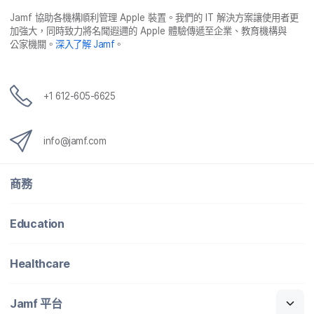
Jamf
協助​各​機構​順利​管理
Apple
裝置。​我們​的
IT
解決​方案​讓​使用​者​更​
加強​大，​同時​致力​將​名聞​遐邇​的
Apple
體驗​傳遞​至​企業、​教育​機構​與​
公家​機關。
深入​了​解
Jamf
。
+
1 612-605-6625
info
@
jamf
.
com
商務
Education
Healthcare
Jamf
平​台