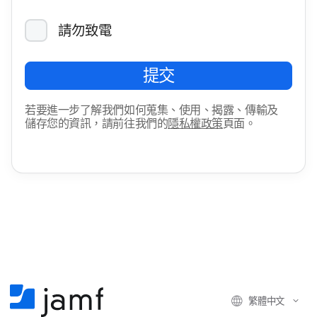
請​勿致​電
提交
若​要​進一步​了​解​我們​如何​蒐集、​使用、​揭露、​傳輸​及​
儲存您​的​資訊，​請​前往​我們​的
隱私權​政策
頁面。
繁體​中文