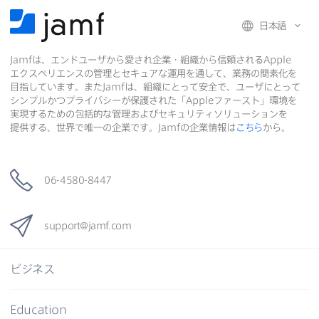
日本語
Jamf
は、​エンドユーザから​愛され企業・組織から​信頼される
Apple
エクスペリエンスの​管理と​セキュアな​運用を​通して、​業務の​簡素化を​
目指しています。​また
Jamf
は、​組織に​とって​安全で、​ユーザに​とって​
シンプルかつプライバシーが​保護された​「
Apple
ファースト」環境を​
実現する​ための​包括的な​管理および​セキュリティソリューションを​
提供する、​世界で​唯一の​企業です。
Jamf
の​企業情報は
こちら
から。
06-4580-8447
support
@
jamf
.
com
ビジネス
Education