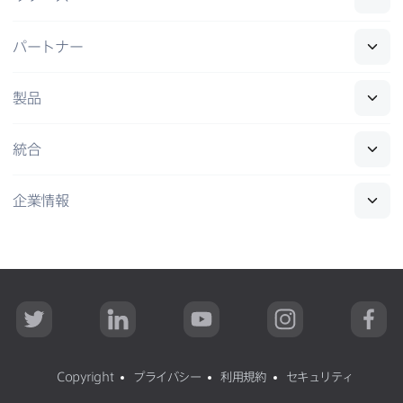
パートナー
製品
統合
企業情報
T
L
Y
I
F
w
i
o
n
a
i
n
u
s
c
t
k
T
t
e
t
e
u
a
b
Copyright
プライバシー
利用規約
セキュリティ
e
d
b
g
o
r
I
e
r
o