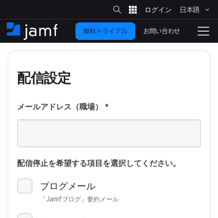
サ
日本語
イ
メ
ト
検
イ
索
お問い合わせ
無料トライアル
ン
ホ
ナ
コ
ー
ビ
ン
ム
ゲ
テ
ー
配信設定
ン
シ
ツ
ョ
に
ン
を
メールアドレス（職場）
*
移
動
切
り
替
配信停止を​希望する​項目を​選択してください。
え
る
ブログメール
「
Jamf
ブログ」​要約メール