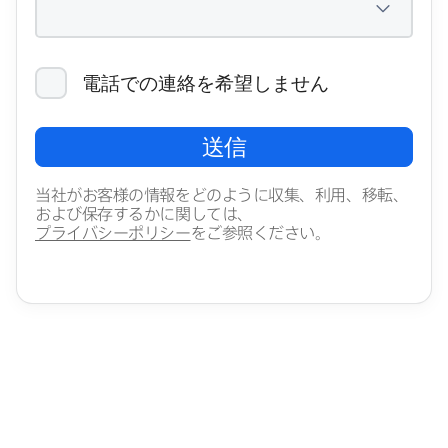
電話での​連絡を​希望しません
送信
当社が​お客様の​情報を​どのように​収集、​利用、​移転、​
および​保存するかに​関しては、
プライバシーポリシー
を​ご参照ください。