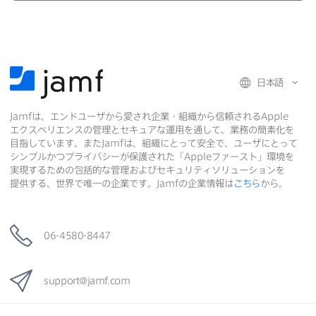
日本語
Jamf
は、​エンドユーザから​愛され企業・組織から​信頼される
Apple
エクスペリエンスの​管理と​セキュアな​運用を​通して、​業務の​簡素化を​
目指しています。​また
Jamf
は、​組織に​とって​安全で、​ユーザに​とって​
シンプルかつプライバシーが​保護された​「
Apple
ファースト」環境を​
実現する​ための​包括的な​管理および​セキュリティソリューションを​
提供する、​世界で​唯一の​企業です。
Jamf
の​企業情報は
こちら
から。
06-4580-8447
support
@
jamf
.
com