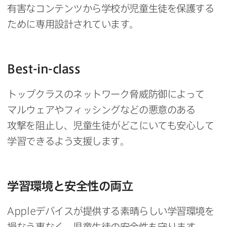
有害な​コンテンツから​学校が​児童生徒を​保護する​
ために​専用設計されています。
Best-in-class
トップクラスの​ネットワーク脅威防御に​よって​
マルウェアや​フィッシングなどの​悪意の​ある​
攻撃を​阻止し、​児童生徒が​どこに​いても​安心して​
学習できるよう​支援します。
学習環境と​安全性の​両立
Apple
デバイスが​提供する​素晴らしい​学習環境を​
損なう事なく、​児童生徒の​安全性も​守ります。