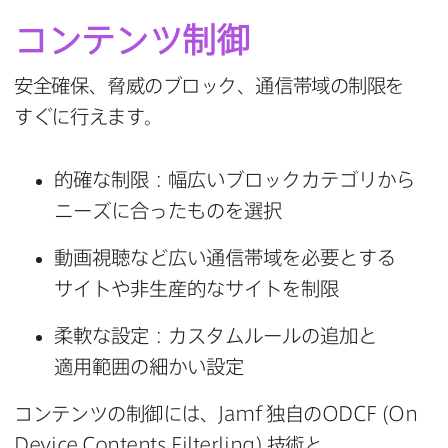
コンテンツ制御
安全確保、​脅威の​ブロック、​通信帯域の​制限を​
すぐに​行えます。
的確な​制限：幅​広い​ブロックカテゴリから​
ニーズに​合った​ものを​選択
動画視聴など​広い​通信帯域を​必要と​する​
サイトや​非生産的な​サイトを​制限
柔軟な​設定：カスタムルールの​追加と​
適用範囲の​細かい​設定
コンテンツの​制御には、
Jamf
独自の
ODCF
(
On
Device Contents Filterling
)
技術と​