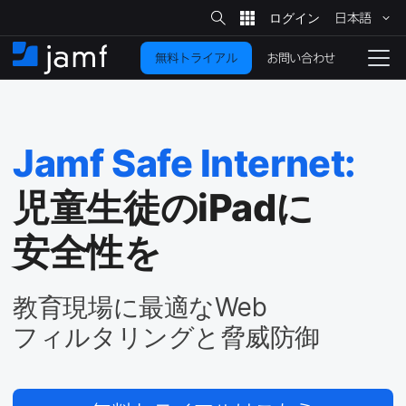
サ
日本語
イ
メ
ト
検
イ
索
お問い合わせ
無料トライアル
ン
ホ
ナ
コ
ー
ビ
ン
ム
ゲ
テ
ー
ン
シ
Jamf Safe Internet
:
ツ
ョ
に
ン
児童生徒の
iPad
に​
を
移
動
切
安全性を
り
替
教育現場に​最適な
Web
え
る
フィルタリングと​脅威防御