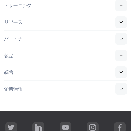
トレーニング
リソース
パートナー
製品
統合
企業情報
T
L
Y
I
F
w
i
o
n
a