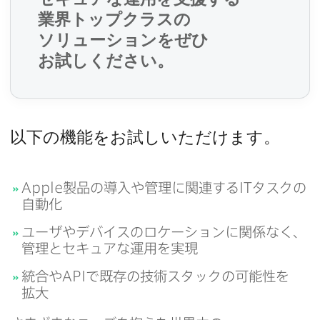
須
業界トップクラスの​
ソリューションを​ぜひ​
お試しください。
必
須
以下の​機能を​お試しいただけます。
必
須
Apple
製品の​導入や​管理に​関連する
IT
タスクの​
自動化
ユーザや​デバイスの​ロケーションに​関係なく、​
管理と​セキュアな​運用を​実現
統合や
API
で​既存の​技術スタックの​可能性を​
拡大