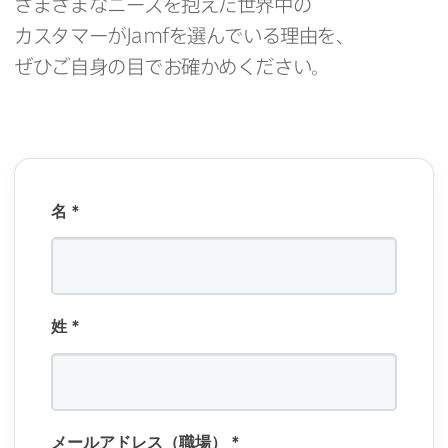
さまざまな​ニーズを​抱えた​世界中の​
カスタマーが
Jamf
を​選んでいる​理由を、
ぜひご自身の​目で​お確かめください。
名
*
姓
*
メールアドレス（職場）
*