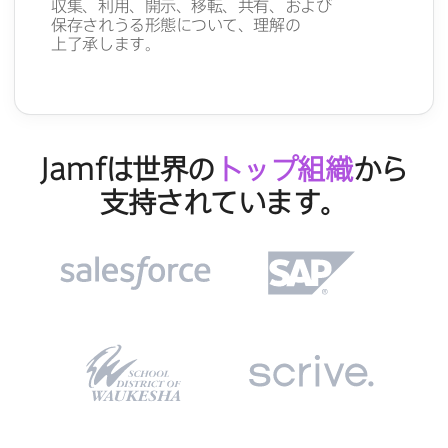
収集、​利用、​開示、​移転、​共有、​および​
保存されうる​形態に​ついて、​理解の​
上了承します。
Jamf
は​世界の
トップ組織
から​
支持されています。