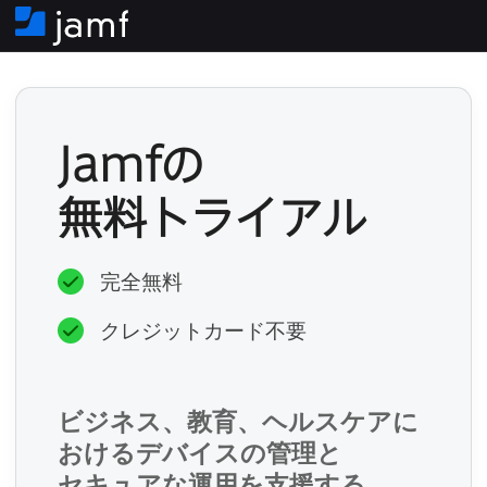
ホ
ー
必
ム
須
Jamf
の​
必
無料トライアル
須
完全無料
必
クレジットカード不要
須
ビジネス、​教育、​ヘルスケアに​
おける​デバイスの​管理と​
必
セキュアな​運用を​支援する​