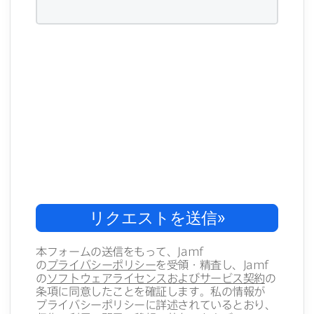
リクエストを​送信
»
本フォームの​送信を​もって、
Jamf
の
プライバシーポリシー
を​受領・​精査し、
Jamf
の
ソフトウェアライセンスおよび​サービス契約
の​
条項に​同意した​ことを​確証します。​私の​情報が​
プライバシーポリシーに​詳述されているとおり、​