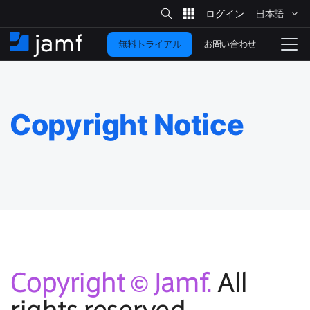
サ
日本語
イ
メ
ト
検
イ
索
お問い合わせ
無料トライアル
ン
ホ
ナ
コ
ー
ビ
ン
ム
ゲ
テ
ー
ン
シ
Copyright Notice
ツ
ョ
に
ン
を
移
動
切
り
替
え
る
Copyright
©
Jamf
.
All