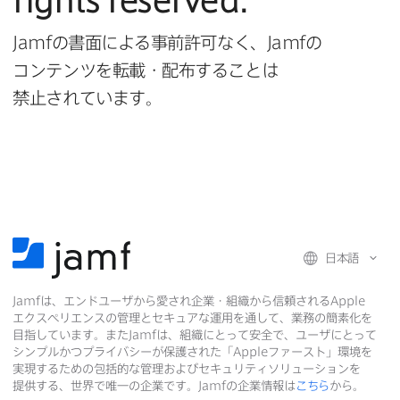
rights reserved
.
Jamf
の​書面に​よる​事前許可なく、
Jamf
の​
コンテンツを​転載・配布する​ことは​
禁止されています。
日本語
Jamf
は、​エンドユーザから​愛され企業・組織から​信頼される
Apple
エクスペリエンスの​管理と​セキュアな​運用を​通して、​業務の​簡素化を​
目指しています。​また
Jamf
は、​組織に​とって​安全で、​ユーザに​とって​
シンプルかつプライバシーが​保護された​「
Apple
ファースト」環境を​
実現する​ための​包括的な​管理および​セキュリティソリューションを​
提供する、​世界で​唯一の​企業です。
Jamf
の​企業情報は
こちら
から。