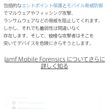
包括的な
エンドポイント保護
と
モバイル脅威防御
で​マルウェアや​フィッシング攻撃、​
ランサムウェアなどの​脅威を​阻止してくれます。​
しかし、​それでも​脆弱性は​間違いなく​
存在します。​そして、​狡猾な​攻撃者は​そこを​
突いて​デバイスを​危険に​さら​そうとします。
Jamf Mobile Forensics
に​ついてさらに​
詳しく​知る