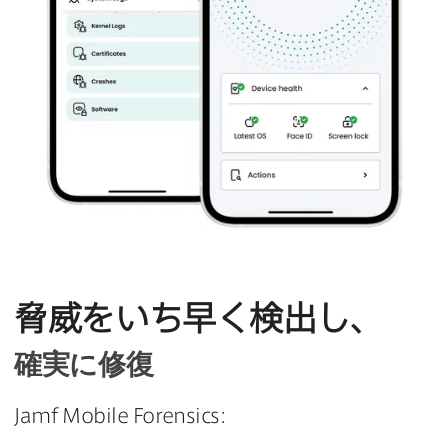
脅威を​いち早く​検出し、
確実に​修復
Jamf Mobile Forensics
: