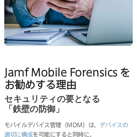
Jamf Mobile Forensics
を​
お勧めする​理由
セキュリティの​要と​なる​
「鉄壁の​防御」
モバイルデバイス管理​（
MDM
）は、
デバイスの​
適切に​構成
を​可能に​すると​同時に、​