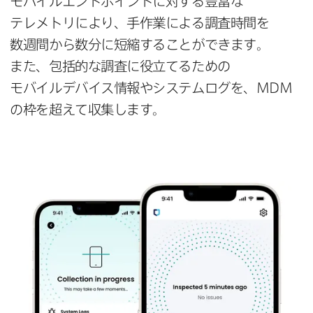
モバイルエンドポイントに​対する​豊富な​
テレメトリに​より、​手作業に​よる​調査時間を​
数週間から​数分に​短縮する​ことができます。​
また、​包括的な​調査に​役立てる​ための​
モバイルデバイス情報や​システムログを、
MDM
の​枠を​超えて​収集します。