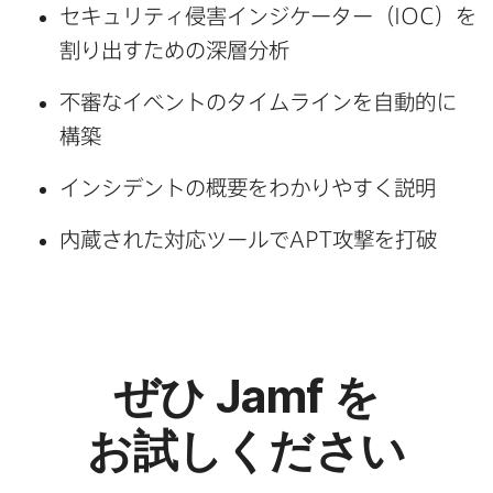
セキュリティ侵害インジケーター​（
IOC
）を​
割り出すための​深層分析
不審な​イベントの​タイムラインを​自動的に​
構築
インシデントの​概要を​わかりやすく​説明
内蔵された​対応ツールで
APT
攻撃を​打破
ぜひ
Jamf
を​
お試しください