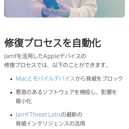
修復プロセスを​自動化
Jamf
を​活用した
Apple
デバイスの​
修復プロセスでは、​以下の​ことができます。
Mac
と​モバイルデバイス
から​脅威を​ブロック
悪意の​ある​ソフトウェアを​検疫し、​影響を​
最小化
Jamf Threat Labs
の​最新の​
脅威インテリジェンスの​活用