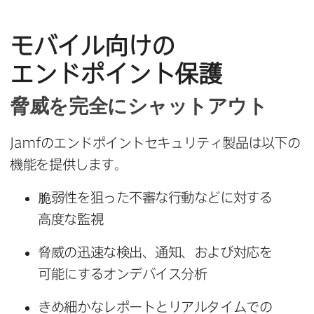
モバイル向けの​
エンドポイント保護
脅威を​完全に​シャットアウト
Jamf
の​エンドポイントセキュリティ製品は​以下の​
機能を​提供します。
脆弱性を​狙った​不審な​行動などに​対する​
高度な​監視
脅威の​迅速な​検出、​通知、​および​対応を​
可能に​する​オンデバイス分析
きめ細かな​レポートと​リアルタイムでの​