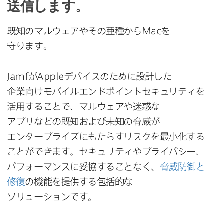
送信します。
既知の​マルウェアや​その​亜種から
Mac
を​
守ります。
Jamf
が
Apple
デバイスの​ために​設計した​
企業向けモバイルエンドポイントセキュリティを​
活用する​ことで、​マルウェアや​迷惑な​
アプリなどの​既知および​未知の​脅威が​
エンタープライズにもたらすリスクを​最小化する​
ことができます。​セキュリティや​プライバシー、​
パフォーマンスに​妥協する​ことなく、
脅威防御と​
修復
の​機能を​提供する​包括的な​
ソリューションです。