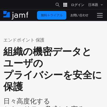
サ
日本語
イ
メ
ト
検
イ
索
お問い合わせ
無料トライアル
ン
ホ
ナ
コ
ー
ビ
ン
ム
ゲ
テ
ー
ン
シ
エンドポイント
保護
ツ
ョ
に
ン
組織の​機密​データと​
を
移
ユーザの​
動
切
り
プライバシーを​安全に​
替
え
保護
る
日々​高度化する​