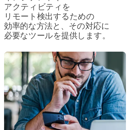
アクティビティを​
リモート検出する​ための​
効率的な​方​法と、​その​対応に​
必要な​ツールを​提供します。