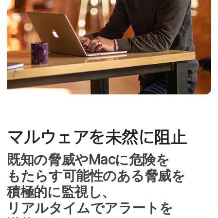
マルウェアを​未然に​阻止
既知の​脅威や
Mac
に​危険を​
もたらす​可能性の​ある​脅威を​
積極的に​監視し、​
リアルタイムで​アラートを​