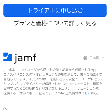
トライアルに​申し込む
プランと​価格に​ついて​詳しく​見る
日本語
Jamf
は、​エンドユーザから​愛され企業・組織から​信頼される
Apple
エクスペリエンスの​管理と​セキュアな​運用を​通して、​業務の​簡素化を​
目指しています。​また
Jamf
は、​組織に​とって​安全で、​ユーザに​とって​
シンプルかつプライバシーが​保護された​「
Apple
ファースト」環境を​
実現する​ための​包括的な​管理および​セキュリティソリューションを​
提供する、​世界で​唯一の​企業です。
Jamf
の​企業情報は
こちら
から。