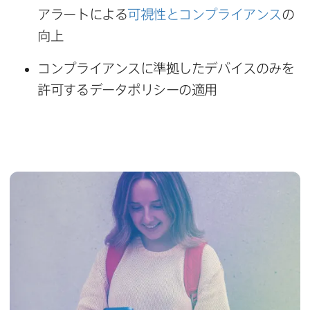
アラートに​よる
可視性と​コンプライアンス
の​
向上
コンプライアンスに​準拠した​デバイスのみを​
許可する​データポリシーの​適用