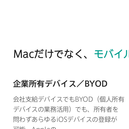
Mac
だけでなく、
モバイ
企業所有デバイス／
BYOD
会社支給デバイスでも
BYOD
（個人所有
デバイスの​業務活用）​でも、​所有者を​
問わず​あらゆる
iOS
デバイスの​登録が​