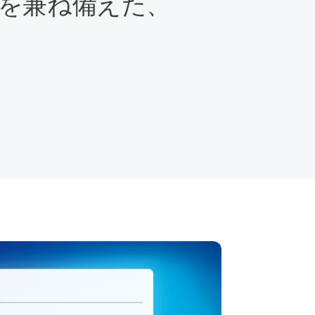
​兼ね備えた、​