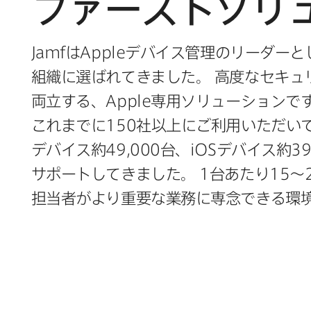
ファーストソリ
Jamf
は
Apple
デバイス管理の​リーダーと​
組織に​選ばれてきました。
高度な​セキュ
両立する、
Apple
専用ソリューションです。
これまでに
150
社以上に​ご利用いただい
デバイス約
49
,
000
台、
iOS
デバイス約
3
サポートしてきました。
1
台あたり
15
〜
担当者が​より​重要な​業務に​専念できる​環