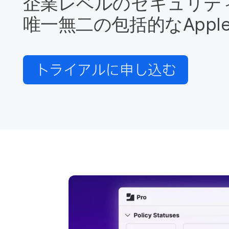
企業レベルの​セキュリティ
唯一無二の​包括的な
Appl
トライアルに​申し込む