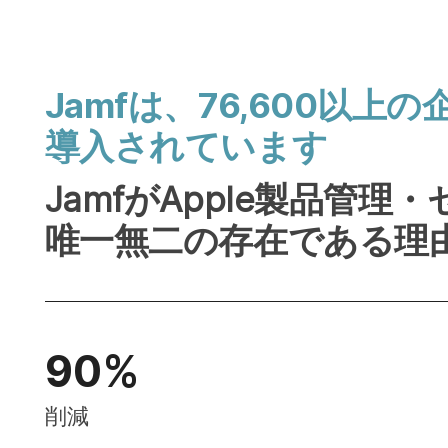
Jamf
は、
76
,
600
以上の​
導入されています
Jamf
が
Apple
製品管理・
唯一無二の​存在である​理
90
%
削減