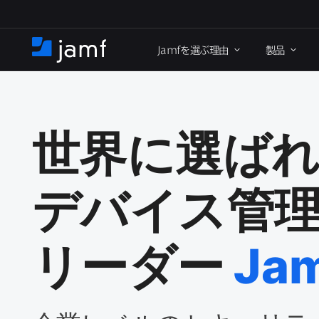
メ
イ
Jamf
を​選ぶ理由
製品
ン
ホ
コ
ー
ン
ム
テ
ン
ツ
世界に​選ば
に
移
動
デバイス管理
リーダー
Ja