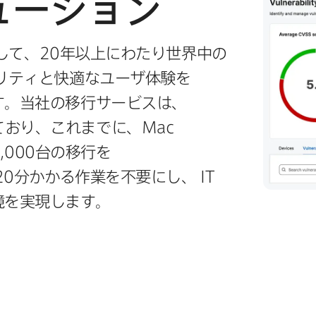
ューション
して、
20
年以上に​わたり世界中の​
リティと​快適な​ユーザ体験を​
​当社の​移行サービスは、​
ており、​これまでに、
Mac
9
,
000
台の​移行を​
20
分かかる​作業を​不要にし、
IT
境を​実現します。