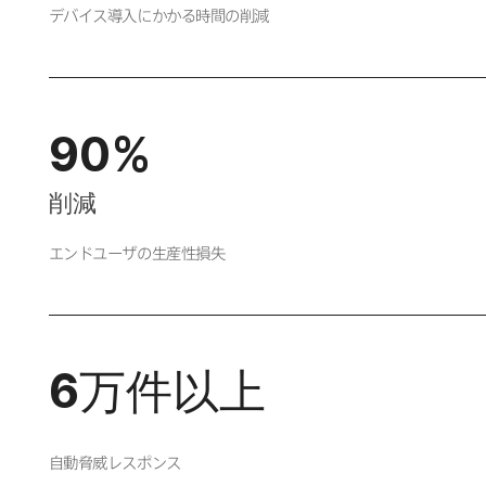
デバイス導入に​かかる​時間の​削減
90
%
削減
エンドユーザの​生産性損失
6
万件以上
自動脅威レスポンス