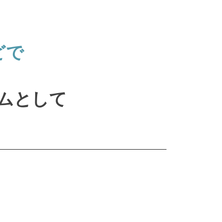
で​
と​して​