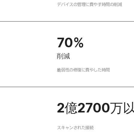
デバイスの​管理に​費やす​時間の​削減
70
%
削減
脆弱性の​修復に​費やした​時間
2
億
2700
万
スキャンされた​接続