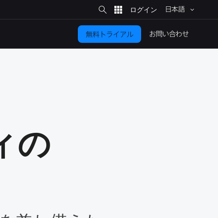
サ
イ
日本語
ト
検
索
お問い​合わせ
無料トライアル
の​