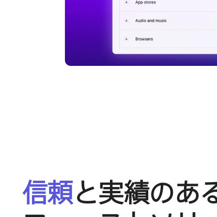
信頼
と​実績の​あ