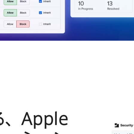
る、
Apple