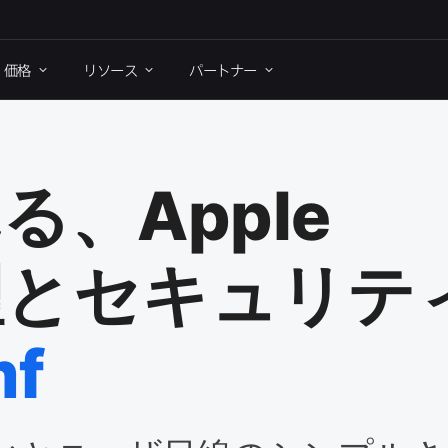
価格
リソース
パートナー
れる、
Apple
と​セキュリティ
mf