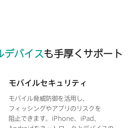
ルデバイス
も​手厚く​サポート
モバイルセキュリティ
モバイル脅威防御を​活用し、​
フィッシングや​アプリの​リスクを​
阻止できます。
iPhone
、
iPad
、