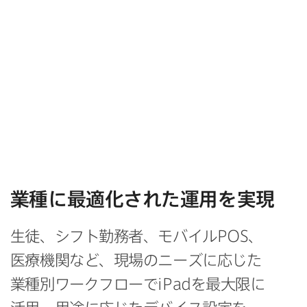
業種に​最適化された​運用を​実現
生徒、​シフト勤務者、​モバイル
POS
、​
医療機関など、​現場の​ニーズに​応じた​
業種別ワークフローで
iPad
を​最大限に​