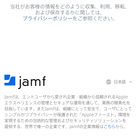
当社が​お客様の​情報を​どのように​収集、​利用、​移転、​
および​保存するかに​関しては、
プライバシーポリシー
を​ご参照ください。
日本語
Jamf
は、​エンドユーザから​愛され企業・組織から​信頼される
Apple
エクスペリエンスの​管理と​セキュアな​運用を​通して、​業務の​簡素化を​
目指しています。​また
Jamf
は、​組織に​とって​安全で、​ユーザに​とって​
シンプルかつプライバシーが​保護された​「
Apple
ファースト」環境を​
実現する​ための​包括的な​管理および​セキュリティソリューションを​
提供する、​世界で​唯一の​企業です。
Jamf
の​企業情報は
こちら
から。