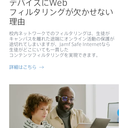
デバイスに
Web
フィルタリングが​欠かせない​
理由
校内ネットワークでの​フィルタリングは、​生徒が​
キャンパスを​離れた​途端に​オンライン活動の​保護が​
途切れてしまいますが、
Jamf Safe Internet
なら​
生徒が​どこに​いても​一貫した​
コンテンツフィルタリングを​実現できます。
詳細は​こちら