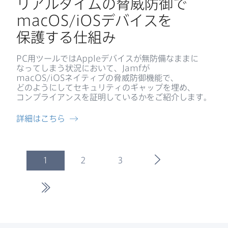
リアルタイムの​脅威防御で
macOS
/
iOS
デバイスを​
保護する​仕組み
PC
用ツールでは
Apple
デバイスが​無防備なままに​
なってしまう​状況に​おいて、
Jamf
が
macOS
/
iOS
ネイティブの​脅威防御機能で、​
どのように​して​セキュリティの​ギャップを​埋め、​
コンプライアンスを​証明しているかを​ご紹介します。
詳細は​こちら
(
current
)
次のページ
1
2
3
最後のページ