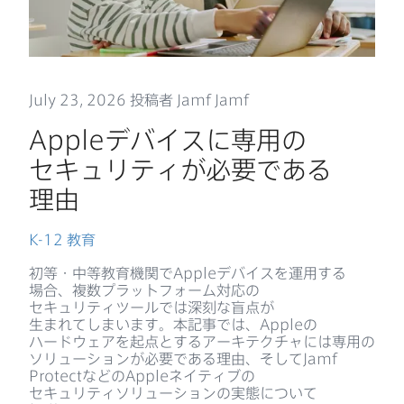
July 23
,
2026
投稿者
Jamf Jamf
Apple
デバイスに​専用の​
セキュリティが​必要である​
理由
K-12
教育
初等・中等教育機関で
Apple
デバイスを​運用する​
場合、​複数プラットフォーム対応の​
セキュリティツールでは​深刻な​盲点が​
生まれてしまいます。​本記事では、
Apple
の​
ハードウェアを​起点と​する​アーキテクチャには​専用の​
ソリューションが​必要である​理由、​そして
Jamf
Protect
などの
Apple
ネイティブの​
セキュリティソリューションの​実態に​ついて​