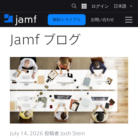
サ
日本語
イ
メ
ト
検
イ
索
お問い合わせ
無料トライアル
ン
ホ
ナ
コ
ー
ビ
ン
ム
ゲ
Jamf
ブログ
テ
ー
ン
シ
ツ
ョ
に
ン
を
移
動
切
り
替
え
る
July 14
,
2026
投稿者
Josh Stein