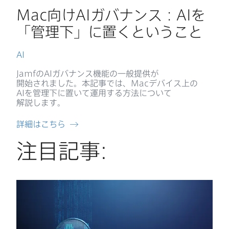
Mac
向け
AI
ガバナンス：
AI
を​
「管理下」に​置くと​いう​こと
AI
Jamf
の
AI
ガバナンス機能の​一般​提供が​
開始されました。​本記事では、
Mac
デバイス上の
AI
を​管理下に​置いて​運用する​方​法に​ついて​
解説します。
詳細は​こちら
注目記事: