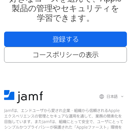
製品の​管理や​セキュリティを​
学習できます。
登録する
コースポリシーの​表示
日本語
Jamf
は、​エンドユーザから​愛され企業・組織から​信頼される
Apple
エクスペリエンスの​管理と​セキュアな​運用を​通して、​業務の​簡素化を​
目指しています。​また
Jamf
は、​組織に​とって​安全で、​ユーザに​とって​
シンプルかつプライバシーが​保護された​「
Apple
ファースト」環境を​