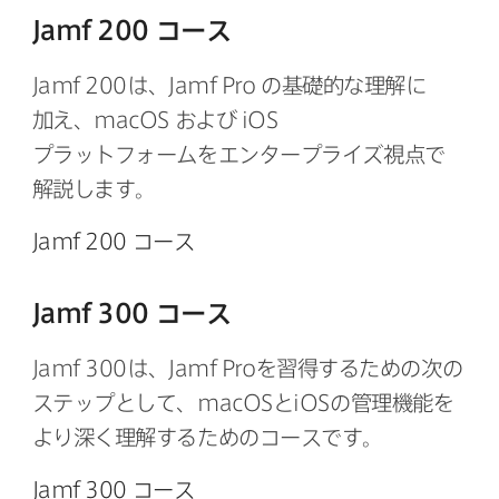
Jamf 200
コース
Jamf 200
は、
Jamf Pro
の​基礎的な​理解に​
加え、
macOS
および
iOS
プラットフォームを​エンタープライズ視点で​
解説します。
Jamf 200
コース
Jamf 300
コース
Jamf 300
は、
Jamf Pro
を​習得する​ための​次の​
ステップと​して、
macOS
と
iOS
の​管理機能を​
より​深く​理解する​ための​コースです。
Jamf 300
コース