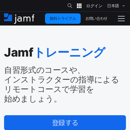
サ
日本語
イ
メ
ト
検
イ
索
お問い合わせ
無料トライアル
ン
ホ
ナ
コ
ー
ビ
ン
ム
ゲ
テ
ー
ン
シ
Jamf
トレーニング
ツ
ョ
に
ン
を
移
自習形式の​コースや、​
動
切
インストラクターの​指導に​よる​
り
リモートコースで​学習を​
替
始めましょう。
え
る
登録する