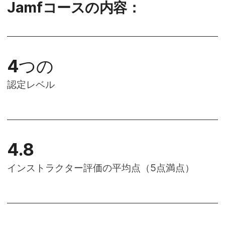
Jamf
コースの​内容：
4
つの
認定レベル
4
.
8
インストラクター評価の​平均点​（
5
点満点）