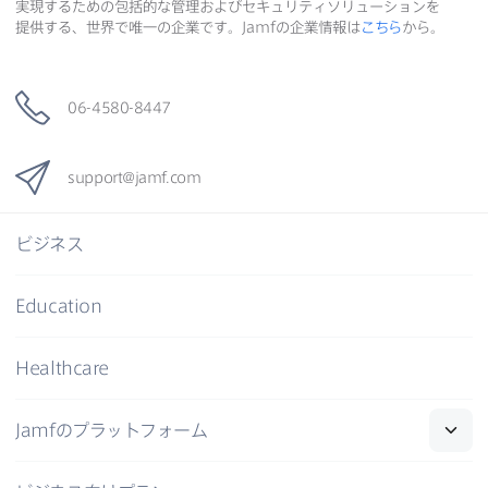
実現する​ための​包括的な​管理および​セキュリティソリューションを​
提供する、​世界で​唯一の​企業です。
Jamf
の​企業情報は
こちら
から。
06-4580-8447
support
@
jamf
.
com
ビジネス
Education
Healthcare
Jamf
の​プラットフォーム