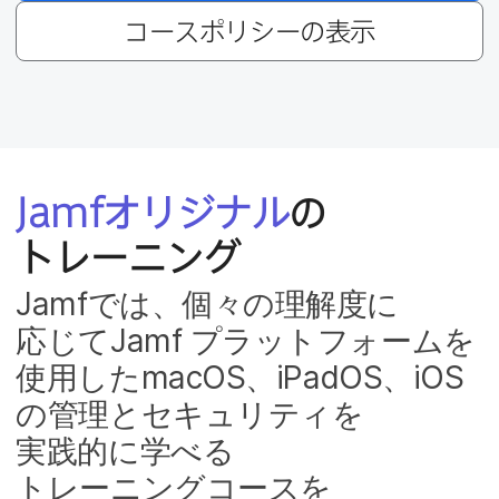
コースポリシーの​表示
Jamf
オリジナル
の​
トレーニング
Jamf
では、​個々の​理解度に​
応じて
Jamf
プラットフォームを​
使用した
macOS
、
iPadOS
、
iOS
の​管理と​セキュリティを​
実践的に​学べる​
トレーニングコースを​