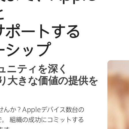
​
サポートする​
ーシップ
ュニティを​深く​
り​大きな​価値の​提供を​
せんか？
Apple
デバイス数台の​
で。
組織の​成功に​コミットする​