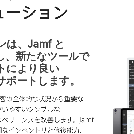
ューション
ンは、
Jamf
と​
、​新たな​ツールで​
​より​良い​
​サポートします。
の​全体​的な​状況から​重要な​
いやすい​シンプルな​
スペリエンスを​改善します。
Jamf
細な​インベントリと​修復能力、​