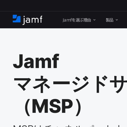
メ
イ
Jamf
を​選ぶ理由
製品
ン
ホ
コ
ー
ン
ム
テ
ン
ツ
Jamf
に
移
動
マネージドサ
（
MSP
）