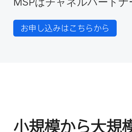
MSP
は​チャネルパートナ
お申し込みは​こちらから
小規模から​大規