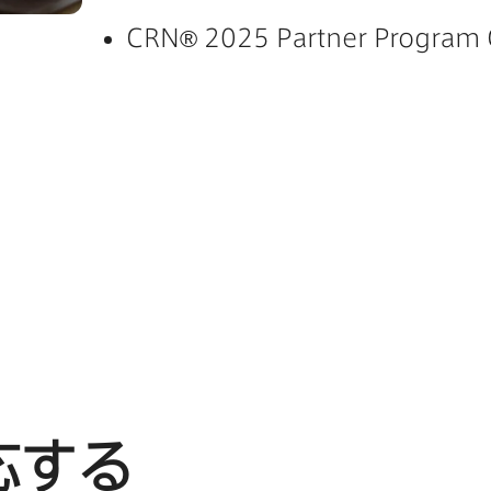
CRN
®
2025 Partner Program
する​