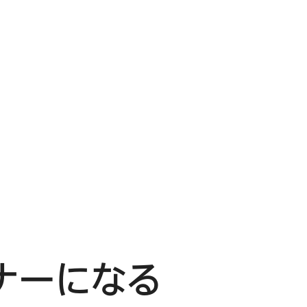
ーに​なる​