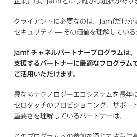
企業には、
Jamf
と​いう​確かな​選択が​あ
クライアントに​必要なのは、
Jamf
だけが
セキュリティ
—
その​価値を​理解している
Jamf
チャネルパートナープログラムは、
支援する​パートナーに​最適な​プログラム
ご活用いただけます。
異なる​テクノロジーエコシステムを​長年に​
ゼロタッチの​プロビジョニング、​サポート
重要さを​理解している​パートナーは、
この​プログラムへの​参加を​通じてさらに