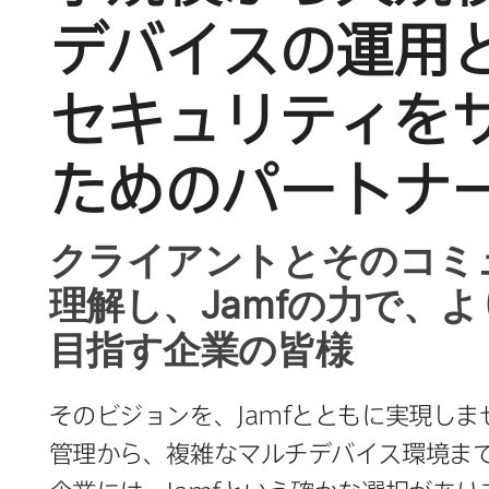
デバイスの​運用と
セキュリティを​
ための​パートナ
クライアントと​その​コミ
理解し、
Jamf
の​力で、​よ
目指す企業の​皆様
その​ビジョンを、
Jamf
とともに​実現しま
管理から、​複雑な​マルチデバイス環境ま