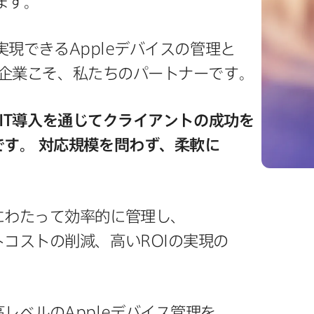
ります。
​実現できる
Apple
デバイスの​管理と​
​企業こそ、​私たちの​パートナーです。
IT
導入を​通じて​クライアントの​成功を​
です。
対応規模を​問わず、​柔軟に​
わたって​効率的に​管理し、​
コストの​削減、​高い
ROI
の​実現の​
​高レベルの
Apple
デバイス管理を​