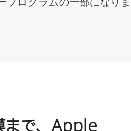
ープログラムの​一部に​なり
模まで、
Apple