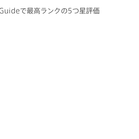
 Guide
で​最高ランクの
5
つ星評価