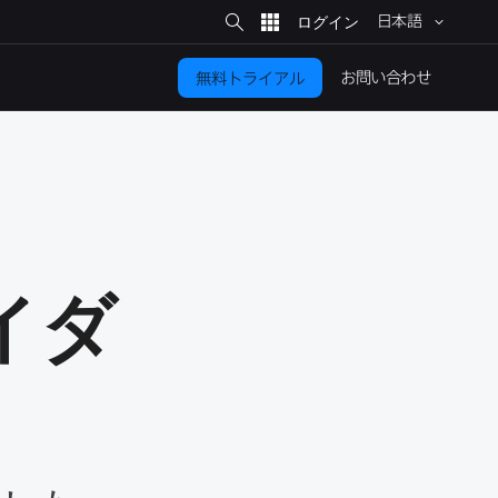
サ
イ
日本語
ト
検
索
お問い​合わせ
無料トライアル
ダ​