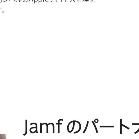
す。
Jamf
の​パートナ