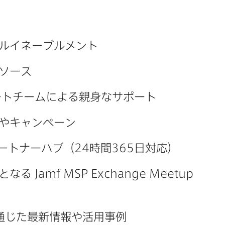
カルイネーブルメント
ソース
トチームに​よる​親身な​サポート
や​キャンペーン
ートナーハブ​（
24
時間
365
日対応）
と​なる
Jamf MSP Exchange Meetup
じた​最新情報や​活用事例