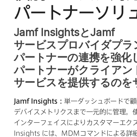
パートナーソリ
Jamf Insights
と
Jamf
サービスプロバイダプラ
パートナーの​連携を​強化し
パートナーが​クライアントに
サービスを​提供するのを
Jamf Insights
：
単一ダッシュボードで​顧客
デバイスメトリクスまで​一元的に​管理。​使
インターフェイスに​より​カスタマーエク
Insights
には、
MDM
コマンドに​よる​詳