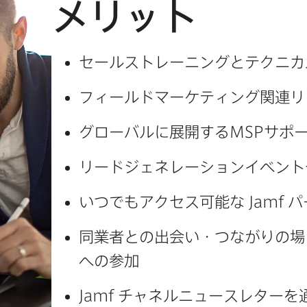
メリット
セールストレーニングと​テクニ
フィールドマーケティング関連リ
グローバルに​展開する
MSP
サポー
リードジェネレーションイベント
いつでも​アクセス可能な
Jamf
パ
同業者との​出会い​・つながりの​場
への​参加
Jamf
チャネルニュースレターを​通