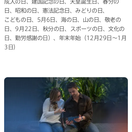
成人の​日、​建国記念の​日、​天皇誕生日、​春分の​
日、​昭和の​日、​憲法記念日、​みどりの​日、​
こどもの​日、
5
月
6
日、​海の​日、​山の​日、​敬老の​
日、
9
月
22
日、​秋分の​日、​スポーツの​日、​文化の​
日、​勤労感謝の​日）、​年末年始​（
12
月
29
日～
1
月
3
日）