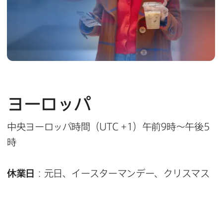
ヨーロッパ
中央ヨーロッパ時間​（
UTC
+
1
）午前
9
時～午後
5
時
休業日
：元日、​イースターマンデー、​クリスマス