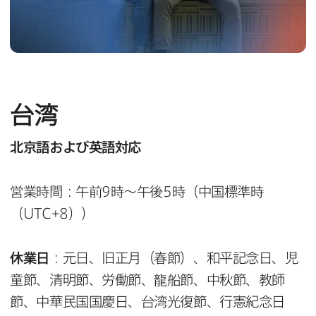
台湾
北京語および​英語対応
営業時間：午前
9
時～午後
5
時（中国標準時
（
UTC
+
8
））
休業日
：元日、旧正月（春節）、和平記念日、児
童節、清明節、労働節、龍船節、中秋節、教師
節、中華民国国慶日、台湾光復節、行憲紀念日