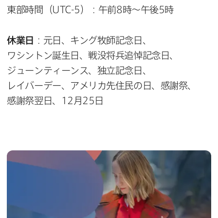
東部時間（
UTC-5
）：午前
8
時～午後
5
時
休業日
：元日、​キング牧師記念日、​
ワシントン誕生日、​戦没将兵追悼記念日、​
ジューンティーンス、​独立記念日、​
レイバーデー、​アメリカ先住民の​日、​感謝祭、​
感謝祭翌日、
12
月
25
日