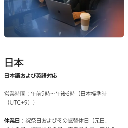
日本
日本語および​英語対応
営業時間：午前
9
時～午後
6
時（日本標準時
（
UTC
+
9
））
休業日：
祝祭日および​その​振替休日​（元日、​