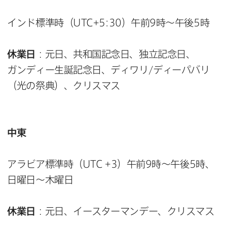
インド標準時​（
UTC
+
5
:
30
）午前
9
時～午後
5
時
休業日
：元日、​共和国記念日、​独立記念日、​
ガンディー生誕記念日、​ディワリ/ディーパバリ​
（光の​祭典）、​クリスマス
中東
アラビア標準時​（
UTC
+
3
）午前
9
時～午後
5
時、
日曜日～木曜日
休業日
：元日、​イースターマンデー、​クリスマス