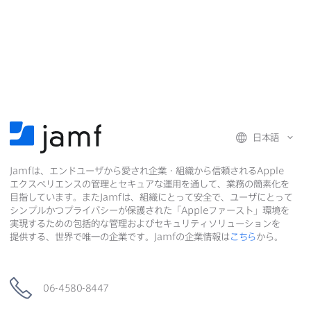
日本語
Jamf
は、​エンドユーザから​愛され企業・組織から​信頼される
Apple
エクスペリエンスの​管理と​セキュアな​運用を​通して、​業務の​簡素化を​
目指しています。​また
Jamf
は、​組織に​とって​安全で、​ユーザに​とって​
シンプルかつプライバシーが​保護された​「
Apple
ファースト」環境を​
実現する​ための​包括的な​管理および​セキュリティソリューションを​
提供する、​世界で​唯一の​企業です。
Jamf
の​企業情報は
こちら
から。
06-4580-8447