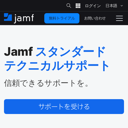
サ
日本語
イ
メ
ト
検
イ
索
お問い合わせ
無料トライアル
ン
ホ
ナ
コ
ー
ビ
ン
ム
ゲ
テ
ー
ン
シ
Jamf
スタンダード
ツ
ョ
に
ン
テクニカルサポート
を
移
動
切
り
信頼できる​サポートを。
替
え
る
サポートを​受ける