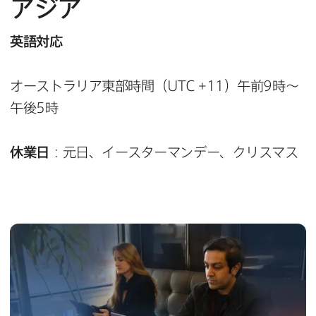
アジア
英語対応
オーストラリア東部​時間​（
UTC
+
11
）午前
9
時～
午後
5
時
休業日
：元日、​イースターマンデー、​クリスマス