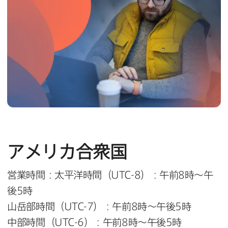
アメリカ合衆国
営業時間：太平洋時間（
UTC-8
）：午前
8
時～午
後
5
時
山岳部時間（
UTC-7
）：午前
8
時～午後
5
時
中部時間（
UTC-6
）：午前
8
時～午後
5
時