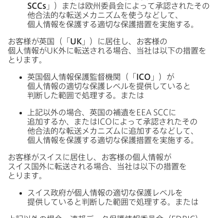
SCCs
」）または​欧州委員会に​よって​承認された​その​
他合法的な​転送メカニズムを​使うなどして、​
個人情報を​保護する​適切な​保護措置を​実施する。
お客様が​英国​（​「
UK
」）に​居住し、​お客様の​
個人情報が
UK
外に​転送される​場合、​当社は​以下の​措置を​
とります。
英国個人情報保護監督機関（「
ICO
」）が​
個人情報の​適切な​保護レベルを​提供していると​
判断した​範囲で​処理する。​または
上記以外の​場合、​英国の​補遺を
EEA SCC
に​
追加するか、​または
ICO
に​よって​承認された​その​
他合法的な​転送メカニズムに​追加するなどして、​
個人情報を​保護する​適切な​保護措置を​実施する。
お客様が​スイスに​居住し、​お客様の​個人情報が​
スイス国外に​転送される​場合、​当社は​以下の​措置を​
とります。
スイス政府が​個人情報の​適切な​保護レベルを​
提供していると​判断した​範囲で​処理する。​または