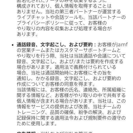
匿名化された​データのみを​収集するように​
構成されており、​個人情報を​取得する​ことは​
ありません。​当社の​第三者パートナーが​運営する​
ライブチャットや​会話ツールも、​当該パートナーの​
プライバシーポリシーに​従って、​お客様の​
やり取りの​内容を​収集および​処理する​場合が​
あります。
通話録音、​文字起こし、​および​要約：
お客様が
Jamf
の​営業チームまたは​カスタマーサポートチームと​
やり​取りを​行う際、​当社は​当該通話や​会議に​ついて​
録音、​文字起こし、​および​/または​要約を​作成する​
場合が​あります。​適用法で​義務付けられている​
場合、​当社は​通話開始時に​お客様に​その旨を​
通知し、​かかる​録音、​文字起こし、​および​要約の​
作成に​ついてお客様の​同意を​得ます。​
当該情報には、​お客様の​氏名、​連絡先、​所属組織に​
関する​情報など、​お客様が​やり取りの​中で​共有する​
個人情報が​含まれる​場合が​あります。​当社は、​この​
情報を​サービスの​提供および​改善、​当社チームの​
トレーニング、​品質の​確保、​紛争の​解決、​および​
記録保持に​関する​適用法令および​規制要件の​遵守の​
ために​使用します。