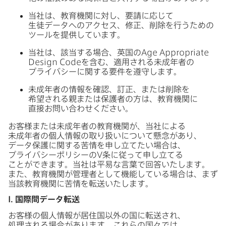
当社は、​教育機関に​対し、​要請に​応じて​
生徒データへの​アクセス、​修正、​削除を​行う​ための​
ツールを​提供しています。
当社は、​該当する​場合、​英国の
Age Appropriate
Design Code
を​含む、​適用される​未成年者の​
プライバシーに​関する​要件を​遵守します。
未成年者の​情報を​確認、​訂正、​または​削除を​
希望される​親または​保護者の​方は、​教育機関に​
直接お問い​合わせください。
お客様または​未成年者の​教育機関が、​当社に​よる​
未成年者の​個人情報の​取り扱いに​ついて​懸念が​あり、​
データ保護に​関する​苦情を​申し立てたい​場合は、​
プライバシーポリシーの
V
条に​従って​申し立てる​
ことができます。​当社は​平易な​言葉で​回答いたします。​
また、​教育機関が​管理者と​して​機能している​場合は、​まず​
当該教育機関に​苦情を​転送いたします。
I
.
国際間データ転送
お客様の​個人情報が​居住国以外の​国に​転送され、​
処理される​場合が​あります。​これらの​国々では、​