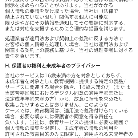
開示を​求められる​ことがあります。​当社が​かかる​
個人情報の​要請を​受け取った​場合、​当社は​（法律で​
禁止されていない​限り）​関係する​個人に​可能な​
限り速やかに​その情報を​通知して​その​要請に​対応する、​
または​対応を​支援する​ために​合理的な​措置を​講じます。
処理業者が​適用法および​契約上の​義務に​反する​方​法で​
お客様の​個人情報を​処理した​場合、​当社は​適用法および​
関連する​契約上の​義務に​基づき、​当社の​処理業者に​対する​
責任を​負います。
H
.
保護者の​権利と​未成年者の​プライバシー
当社の​サービスは
16
歳未満の​方を​対象と​しておらず、​
未成年者を​対象とした​教育機関に​提供する​特定の​製品/
サービスに​関連する​場合を​除き、
16
歳未満の​方​（または​
当該管轄区域に​おける​デジタル同意の​適用年齢または​
法定成年年齢未満の​方）から、​故意に​情報を​求めたり​
収集したりする​ことは​ありません。​このような​
ケースでは、​教育機関は、​適用法で​義務付けられている​
場合、​必要な​親または​保護者の​同意を​得る​責任を​
負います。​当社は、​教育サービスの​提供に​必要な​範囲で​
個人情報の​収集を​限定し、​未成年者の​情報の​利用を​
許可された​教育目的のみに​限定し、​適用される​未成年者の​