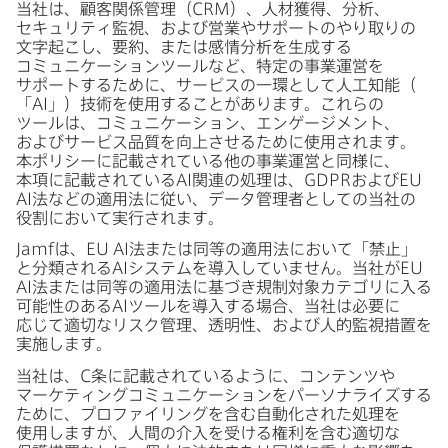
当社は、​顧客関係管理​（
CRM
）、​人材獲得、​分析、​
セキュリティ監視、​および​営業や​サポートの​やり取りの​
文字起こし、​要約、​または​感情分析を​生成する​
コミュニケーションツールなど、​特定の​事業運営を​
サポートする​ために、​サービスの​一環と​して​人工知能（​
「
AI
」）​技術を​使用する​ことがあります。​これらの​
ツールは、​コミュニケーション、​エンゲージメント、​
および​サービス品質を​向上させる​ために​使用されます。​
本ポリシーに​記載されている​他の​事業運営と​同様に、​
本項に​記載されている
AI
関連の​処理は、
GDPR
および
EU
AI
法などの​適用法に​従い、​データ管理者と​しての​当社の​
役割に​おいて​実行されます。
Jamf
は、
EU AI
法または​同等の​適用法に​おいて​「禁止」
と​分類される
AI
システムを​導入していません。​当社が
EU
AI
法または​同等の​適用法に​基づき規制対象カテゴリに​入る​
可能性の​ある
AI
ツールを​導入する​場合、​当社は​必要に​
応じて​適切なリスク管理、​透明性、​および​人的監視措置を​
実施します。
当社は、
C
条に​記載されているように、​コンテンツや​
マーケティングコミュニケーションを​パーソナライズする​
ために、​プロファイリングを​含む​自動化された​処理を​
使用しますが、​人間の​介入を​受ける​権利を​含む適切な​