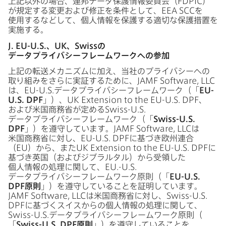
上記以外の​場合、​連邦データ保護情報委員会​（
FDPIC
）
が​規定する​変更および​修正を​条件と​して、
EEA SCC
を​
使用する​などして、​個人情報を​保護する​適切な​保護措置を​
実施する。
J
.
EU-U
.
S
.
、
UK
、
Swiss
の​
データプライバシーフレームワークへの​参加
上記の​転送メカニズムに​加え、​当社の​プライバシーへの​
取り組みを​さらに​実証する​ために、
JAMF Software
,
LLC
は、
EU-U
.
S
.データプライバシーフレームワーク​（​「
EU-
U
.
S
.
DPF
」）、
UK Extension to the EU-U
.
S
.
DPF
、​
および​米国商務省が​定める
Swiss-U
.
S
.
データプライバシーフレームワーク​（​「
Swiss-U
.
S
.
DPF
」）を​遵守しています。
JAMF Software
,
LLC
は​
米国商務省に​対し、
EU-U
.
S
.
DPF
に​基づき欧州連合​
（
EU
）から、​また
UK Extension to the EU-U
.
S
.
DPF
に​
基づき英国​（および​ジブラルタル）から​受領した​
個人情報の​処理に​関して、
EU
.
-U
.
S
.
データプライバシーフレームワーク原則​（​「
EU-U
.
S
.
DPF
原則
」）を​遵守している​ことを​証明しています。
JAMF Software
,
LLC
は​米国商務省に​対し、
Swiss-U
.
S
.
DPF
に​基づく​スイスからの​個人情報の​処理に​関して、
Swiss-U
.
S
.データプライバシーフレームワーク原則​（​
「
Swiss-U
.
S
.
DPF
原則
」）を​遵守している​ことを​