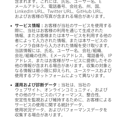
含まれます。​これには、​氏名、​ユーザー名、
E
メールアドレス、​電話番号、​会社名、​州、​国、
LinkedIn URL
、
Twitter URL
、
GitHub URL
、​
および​お客様の​写真が​含まれる​場合が​あります。
サービス情報：
お客様が​当社の​サービスを​使用する​
際に、​当社は​お客様の​利用を​通じて​生成された​
情報、​また​お客様または​本サービスを​利用する​他の​
者に​よって​入力された​情報、​または​本サービスの​
インフラ自体から​入力された​情報を​受け取ります。​
当該情報には、​氏名、​ユーザー名、​会社/組織、​
会社/組織の​住所、
E
メールアドレス、​電話番号、
IP
アドレス、​または​お客様が​サービスに​提供した​その​
他の​情報が​含まれる​場合が​あります。​収集の​対象と​
なる​情報は​最小限に​抑えられ、​ユースケースおよび​
使用する​プラットフォームに​よって​異なります。
運用および​診断データ：
当社は、​当社の​
ウェブサイト、​オンラインコミュニティ、​および​
その​他の​サービスの​パフォーマンス、​整合性、​
安定性を​監視および​維持する​ために、​お客様に​よる​
サービスの​使用に​関する​統計データ、​
使用状況データ、​および​パフォーマンスデータを​
収集する​場合が​あります。