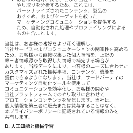
やり取りを​分析する​ため。​これには、​
パーソナライズされた​コンテンツ、​製品の​
おすすめ、​および​ターゲットを​絞った​
マーケティングコミュニケーションを​提供する​
ため、​自動化された​処理や​プロファイリングに​よる​
ものも​含まれます。
当社は、​お客様の​嗜好を​より​深く​理解し、​
当社サービスおよび​コミュニケーションの​関連性を​高める​
ため、​お客様から​直接収集した​個人情報を、​上記の​
第三者情報源から​取得した​情報で​補完する​場合が​
あります。​当該データに​より、​お客様の​ニーズに​合わせた​
カスタマイズされた​推奨事項、​コンテンツ、​機能を​
提供できるようになります。​当社は、​サードパーティの​
マーケティング自動化ツールを​使用して​
コミュニケーションを​効率化し、​お客様の​関心や​
当社プラットフォームでの​やり​取りに​合わせて​
プロモーションコンテンツを​配信します。​当社は、​
個人情報を​第三者に​販売または​貸与する​ことは​なく、​
本プライバシーポリシーに​記載されている​情報のみを​
共有します。
D
.
人工知能と​機械​学習