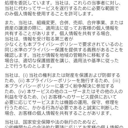
処理を​委託しています。​当社は、​これらの​当事者に​対し、​
当社に​代わって​サービスを​遂行する​ために​必要な​範囲で​
のみ​個人情報を​使用する​ことを​許可します。
また、​当社は、​組織変更、​合併、​売却、​合弁事業、​または​
資産の​譲渡の​際に、​適用法に​従ってお客様の​個人情報を​
共有する​ことがあります。​個人情報を​共有する​場合、​
当社は、​情報を​受け取る​第三者が​
少なくとも本プライバシーポリシーで​要求されているのと​
同じ​水準の​プライバシー保護を​提供する​義務が​ある​ことを​
確認します。​当社が​情報を​地域の​管轄外に​移転する​
場合は、​適切な​保護措置を​講じ、​適用法や​基準に​従った​
上で​行う​ものとします。
当社は、​(
i
)
当社の​権利または​財産を​保護および​防御する​
ため、​(
ii
)
本プライバシーポリシーを​施行する​ため、​(
iii
)
本プライバシーポリシーに​基づく​紛争解決に​参加する​
ため、​(
iv
)
本サービスの​他の​ユーザーまたは​その​他の​人の​
利益を​守る​ため、​(
v
)
お客様への​サービス提供に​おいて​
必要に​応じて​サービスまたは​機器の​運用、​保守、​修理を​
行う​ために、​かかる​行為が​必要であると​誠実に​判断した​
場合、​お客様の​個人情報を​共有する​ことがあります。
当社は、​国家安全保障や​法の​執行の​ためなど、​
公的機関からの​合法的な​要請に​応じてお客様の​個人情報の​