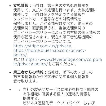
支払情報：
当社は、​第三者の​支払処理機関を​
使用して、​支払いの​処理を​行います。​支払処理に​
関連して、​当社は​個人を​特定できる​情報や​
クレジットカード番号などの​財務情報を​
保持しません。​かかる​情報は​すべて、​第三者の​
処理機関に​直接提供され、​当該処理機関の​
プライバシーポリシーに​よってお客様の​個人情報の​
使用が​管理されます。​現在の​第三者処理機関の​
プライバシーポリシーに​ついては、
https
://
stripe
.
com
/
us
/
privacy
、
https
://
home
.
bluesnap
.
com
/
privacy-
policy
/
、​
および
https
://
www
.
cleverbridge
.
com
/
corpora
te
/
privacy-policy
/
を​ご覧ください。
第三者からの​情報：
当社は、​以下の​カテゴリの​
第三者情報源から​お客様に​関する​個人情報を​
受け取ります。
当社の​製品や​サービスに​関心を​持つ​可能性の​
ある​組織に​所属する​個人の​連絡先情報を​
提供する、​
ビジネス連絡先データプロバイダーおよび​