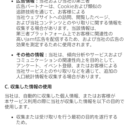
広告情報：
当社および​当社の​第三者​
広告パートナーは、
Cookie
および​類似の​
追跡技術を​通じて、​お客様に​よる​
当社ウェブサイトへの​訪問、​閲覧した​ページ、​
および​当社コンテンツとの​やり​取りに​関する​情報を​
収集する​場合が​あります。​当該情報は、​
第三者プラットフォーム上で​お客様に​関連性の​
高い
Jamf
広告を​配信する​ため、​および​当社の​広告の​
効果を​測定する​ために​使用されます。
その​他の​情報：
当社は、​傾向分析や​サービスおよび​
コミュニケーションの​関連性向上を​目的と​して、​
アンケート、​イベント登録、​または​お客様に​よる​
当社サービスとの​やり​取りなどを​通じて、​追加の​
人口統計情報を​収集する​場合が​あります。
C
.
収集した​情報の​使用
当社は、​自動的に​収集した​個人情報、​または​お客様が​
本サービス利用の​際に​当社が​収集した​情報を​以下の​目的で​
使用します。
収集または​受け取りを​行う​最初の​目的を​遂行する​
ため。