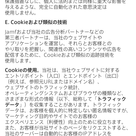
保護措置なしに、​個人に​法的または​同様に​重大な​影響を​
与えるような、​完全に​自動化された​意思決定は​
使用しません。
E
.
Cookie
および​類似の​技術
Jamf
および​当社の​広告分析パートナーなどの​
第三者パートナーは、​当社の​ウェブサイトや​
アプリケーションを​運営し、​それらとお客様との​
やり取りを​把握し、​関連性の​高い​コンテンツや​広告を​
配信する​ために、
Cookie
および​類似の​追跡技術を​
使用します。
Cookie
の​使用。
当社は、​当社ウェブサイトに​対する​
エントリポイント​（入口）と​エンドポイント​（出口）​
（例えば、​参照元
URL
または​ドメイン名）、​
ウェブサイトの​トラフィック統計、​
オペレーティングシステムおよび​ブラウザの​種類など、​
さまざまな​形式の​情報​（以下、​総称して​「
トラフィック​
データ
」）を​収集する​ことがあります。​トラフィック​
データは、​お客様を​個人的に​特定しない​匿名情報ですが、​
マーケティング目的や​サイトでの​お客様の​
エクスペリエンス​（​利便性）​向上の​ために​役立ちます。​
また、​お客様が​当社サイトの​ページを​リクエストすると、​
当社の​サーバーは​自動的に​お客様の
IP
アドレスを​