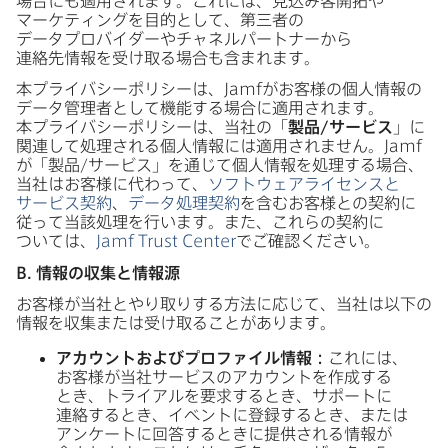
場合にも​適用されます。​これには、​見込み客開拓や​
マーケティングを​目的と​して、​第三者の​
データプロバイダーや​チャネルパートナーから​
連絡先情報を​受け取る​場合も​含まれます。
本プライバシーポリシーは、
Jamf
が​お客様の​個人情報の​
データ管理者と​して​機能する​場合に​適用されます。​
本プライバシーポリシーは、​当社の​「
製品
/
サービス
」に​
関連して​処理される​個人情報には​適用されません。
Jamf
が​「製品/サービス」を​通じて​個人情報を​処理する​場合、​
当社は​お客様に​代わって、
ソフトウェアライセンスと​
サービス契約
、
データ処理契約
を​含む​お客様との​契約に​
従って​当該処理を​行います。​また、​これらの​契約に​
ついては、
Jamf Trust Center
で​ご確認ください。
B
.
情報の​収集と​情報源
お客様が​当社とやり取りする​方​法に​応じて、​当社は​以下の​
情報を​収集または​受け取る​ことがあります。
アカウントおよび​プロファイル情報：
これには、​
お客様が​当社サービスの​アカウントを​作成する​
とき、​トライアルを​要求する​とき、​サポートに​
連絡する​とき、​イベントに​登録する​とき、​または​
アンケートに​回答する​ときに​提供される​情報が​