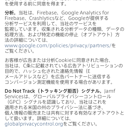
を​使用する​前に​同意を​得ます。
分析。
当社は、
Firebase
、
Google Analytics for
Firebase
、
Crashlytics
など、
Google
が​提供する​
分析サービスを​利用して、​当社の​サービスを​
監視しています。​収集される​分析データの​種類、​データの​
処理方​法、​および​特定の​機能の​停止​（オプトアウト）​方​
法の​詳細に​ついては、
www
.
google
.
com
/
policies
/
privacy
/
partners
/
を​
ご覧ください。
お客様が​広告または​分析
Cookie
に​同意された​場合、​
当社は、
C
条に​記載されている​広告アトリビューションの​
目的で、​ハッシュ化された​連絡先情報​（
E
メールアドレスなど）を​広告パートナーに​送信する​
コンバージョン測定機能を​使用する​場合が​あります。
Do Not Track
（トラッキング拒否）​シグナル。
Jamf
Services
は、​グローバルプライバシーコントロール​
（
GPC
）​シグナルを​認識しており、​当社は​これを​
適用される​米国の​州の​プライバシー法に​基づき、​
個人情報の​販売または​共有に​対する​有効な​オプトアウトと​
して​扱います。​詳細に​ついては、
globalprivacycontrol
.
org
を​ご覧ください。