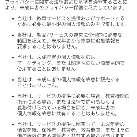
プライバシーに​関する​法律および​基準を​遵守する​ことに​
より、​未成年者の​プライバシー保護に​尽力しています。
当社は、​教育サービスを​提供および​サポートする​
ために​必要な​最小限の​個人情報のみを​収集します。
当社は、​製品/サービスの​運営に​合理的に​必要な​
範囲を​超えて、​未成年者から​故意に​追加情報を​
要求する​ことは​ありません。
当社は、​未成年者の​個人情報を​広告、​
マーケティング、​または​関連性の​ない​商業目的で​
使用する​ことは​ありません。
当社は、​未成年者の​個人情報を​故意に​販売する​
ことは​ありません。
当社は、​サービスの​提供に​必要な​場合、​教育機関の​
指示に​よる​場合、​または​法律で​許可も​しくは​
義務付けられている​場合を​除き、​未成年者の​
個人情報を​故意に​共有する​ことは​ありません。
当社は、​サービスの​提供に​関連して、​未成年者の​
情報を​親、​保護者、​教育者、​教育機関、​または​その​
他の​権限の​ある​関係者と​共有する​場合が​あります。