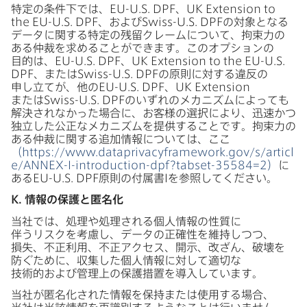
特定の​条件下では、
EU-U
.
S
.
DPF
、
UK Extension to
the EU-U
.
S
.
DPF
、​および
Swiss-U
.
S
.
DPF
の​対象と​なる​
データに​関する​特定の​残留クレームに​ついて、​拘束力の​
ある​仲裁を​求める​ことができます。​この​オプションの​
目的は、
EU-U
.
S
.
DPF
、
UK Extension to the EU-U
.
S
.
DPF
、​または
Swiss-U
.
S
.
DPF
の​原則に​対する​違反の​
申し立てが、​他の
EU-U
.
S
.
DPF
、
UK Extension
または
Swiss-U
.
S
.
DPF
の​いずれの​メカニズムに​よっても​
解決されなかった​場合に、​お客様の​選択に​より、​迅速かつ​
独立した​公正な​メカニズムを​提供する​ことです。​拘束力の​
ある​仲裁に​関する​追加情報に​ついては、​ここ
（
https
://
www
.
dataprivacyframework
.
gov
/
s
/
articl
e
/
ANNEX-I-introduction-dpf
?
tabset-35584
=
2
）
に​
ある
EU-U
.
S
.
DPF
原則の​付属書
I
を​参照してください。
K
.
情報の​保護と​匿名化
当社では、​処理や​処理される​個人情​報の​性質に​
伴うリスクを​考慮し、​データの​正確性を​維持しつつ、​
損失、​不正利用、​不正アクセス、​開示、​改ざん、​破壊を​
防ぐ​ために、​収集した​個人情報に​対して​適切な​
技術的および​管理上の​保護措置を​導入しています。
当社が​匿名化された​情報を​保持または​使用する​場合、​