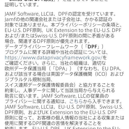
証明しています。
JAMF Software
,
LLC
は、
DPF
の​認定を​受けています。
Jamf
の​他の​関連会社または​子会社は、​かかる​認証の​
対象では​ありません。​本プライバシーポリシーの​条項と、
EU-U
.
S
.
DPF
原則、
UK Extension to the EU-U
.
S
.
DPF
および​/または
Swiss-U
.
S
.
DPF
原則の​間に​矛盾が​ある​
場合、​関連する
DPF
原則が​優先されます。​
データプライバシーフレームワーク​（​「
DPF
」）​
プログラムに​関する​詳細や​当社の​認証に​ついては、
https
://
www
.
dataprivacyframework
.
gov
/
を​
ご確認ください。​さらに、​当社の​組織は、​適切な​
欧州データ保護当局​（「
DPA
」）​（すな​わち、
EU DPA
、​
および​該当する​場合は​英国データ保護機関​（
ICO
）​および​
ジブラルタル規制当局、​
スイス連邦データ保護情報委員会）と​協力する​ことを​
約束し、​人事データに​関して​当該当局から​与えられる​
助言に​従います。
JAMF Software
,
LLC
の​従業員の​
プライバシーに​関する​通知は、
こちら
から​入手できます。
JAMF Software
,
LLC
は、
EU-U
.
S
.
DPF
原則、
Swiss-U
.
S
.
DPF
原則、​および
UK Extension to the EU-U
.
S
.
DPF
原則に​従って、​お客様の​個人情報の​当社に​よる​収集または​
使用に​関する
DPF
関連の​苦情を​解決する​ことを​
約束します。
EU-U
.
S
.
DPF
、
UK Extension to the EU-