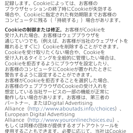
記録します。
Cookie
に​よっては、​お客様の​
ブラウザセッションの​終了時に
Cookie
が​失効する​
場合や、
Cookie
に​指定された​有効期限まで​お客様の​
コンピュータに​残る​（​「持続する」）​場合が​あります。
Cookie
の​制御または​修正。
お客様が
Cookie
を​
受け入れた​場合、​お客様は​ウェブブラウザを​
通じていつでも​（例えば、​お客様が​当社の​ウェブサイトを​
離れると​すぐに）
Cookie
を​削除する​ことができます。
Cookie
を​受け取りたくない​場合や、
Cookie
を​
受け入れる​タイミングを​全般的に​管理したい​場合は、
Cookie
を​拒否するように​ブラウザを​設定したり、​
お客様の​コンピュータに
Cookie
が​置かれた​ときに​
警告するように​設定する​ことができます。​
お客様が
Cookie
を​拒否する​ことを​選択した​場合、​
お客様の​ウェブブラウザの
Cookie
の​受け入れを​
想定している​当社サービスの​一部の​機能が​正常に​
動作しない​場合が​あります。​お客様は、​第三者の​
パートナー、​または
Digital Advertising
Alliance
（
http
://
www
.
aboutads
.
info
/
choices
）、
European Digital Advertising
Alliance
（
http
://
www
.
youronlinechoices
.
eu
）、​
もしくは​同様の​団体が​提供する​オプトアウトツールを​
使用する​ことも​できます。​必要に​応じて、​当社は
Cookie