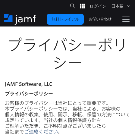
サ
日本語
イ
メ
ト
検
イ
索
お問い合わせ
無料トライアル
ン
ホ
ナ
コ
ー
ビ
ン
ム
ゲ
テ
プライバシーポリ
ー
ン
シ
ツ
ョ
に
シー
ン
を
移
動
切
り
JAMF Software
,
LLC
プライバシーポリシー
替
え
お客様の​プライバシーは​当社に​とって​重要です。​
る
本プライバシーポリシーでは、​当社に​よる、​お客様の​
個人情報の​収集、​使用、​開示、​移転、​保管の​方​法に​ついて​
規定しています。​当社の​個人情報保護方​針を​
ご理解いただき、​ご不明な​点が​ございましたら​
当社まで
ご連絡ください
。