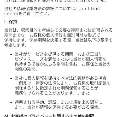
当社は​当該情報を​再識別するような​ことは​行いません。
当社の​情報保護方​法の​詳細に​ついては、
Jamf Trust
Center
を​ご覧ください。
L
.
保持
当社は、​収集目的を​考慮して​必要な​期間または​許可される​
期間までは、​お客様の​個人情報を​識別可能な​形式で​
保持します。​保存期間を​決定する​際、​当社は​以下の​基準を​
考慮します。
当社が​サービスを​提供する​期間、​および​正当な​
ビジネスニーズを​満た​すために​当社が​個人情報を​
保持する​必要が​生じる​期間を​含む、​お客様と​当社の​
関係の​期間。
当社に​個人情報を​保持すべき法的義務が​ある​場合​
（例えば、​特定の​法律に​より、​お客様の​取引記録を​
削除する​前に​指定された​期間保管する​ことが​
義務付けられる​ことがあります）。​また
適用される​時効、​訴訟、​または​規制上の​調査に​
より、​当社が​情報を​保持する​必要が​ある​場合。
M
.
お客様の​プライバシーに​関する​その​他の​制限