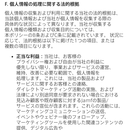
F
.
個人情報の​処理に​関する​法的根拠
個人情報の​収集および​利用に​関する​当社の​法的根拠は、​
当該個人情報および​当社が​個人情報を​収集する​際の​
具体的な​状況に​よって​異なります。​当社が​収集する​
個人情報の​種類および​収集目的に​ついては、​
本ポリシーの
B
条および
C
条に​記載されています。
状況に​
応じて、​法的根拠は​以下に​掲げた
1
つの​項目、​または​
複数の​項目になります。
正当な​利益：
当社は、​お客様の​
プライバシー権および​自由が​当社の​利益に​
優先しない​限り、​事業および​サービスの​運営、​
維持、​改善に​必要な​範囲で、​個人情報を​
処理します。​これには、​当社の​製品および​
サービスに​関する​お客様との​連絡、​
ダイレクトマーケティング活動の​実施、​および​
法律に​より​別途同意が​要求されない​場合に​おける​
見込み顧客や​既存顧客に​対する
Jamf
の​製品/
サービスの​宣伝が​含まれます。​これらの​活動には、​
マーケティングコミュニケーションの​送信、​
イベントや​ウェビナー後の​フォローアップ、​
マーケティングツールを​使用した​関連コンテンツの​
提供、​デジタル​広告や​