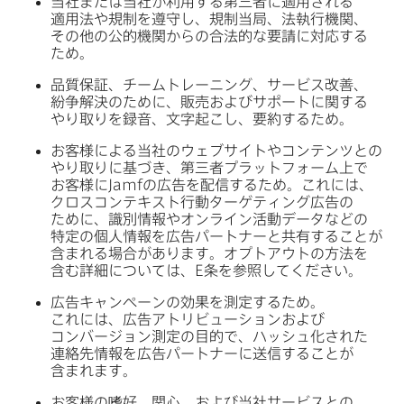
当社または​当社が​利用する​第三者に​適用される​
適用法や​規制を​遵守し、​規制当局、​法執行機関、​
その​他の​公的機関からの​合法的な​要請に​対応する​
ため。
品質保証、​チームトレーニング、​サービス改善、​
紛争解決の​ために、​販売および​サポートに​関する​
やり取りを​録音、​文字起こし、​要約する​ため。
お客様に​よる​当社の​ウェブサイトや​コンテンツとの​
やり​取りに​基づき、​第三者プラットフォーム上で​
お客様に
Jamf
の​広告を​配信する​ため。​これには、​
クロスコンテキスト行動ターゲティング​広告の​
ために、​識別情報や​オンライン活動データなどの​
特定の​個人情報を​広告パートナーと​共有する​ことが​
含まれる​場合が​あります。​オプトアウトの​方法を​
含む詳細に​ついては、
E
条を​参照してください。
広告キャンペーンの​効果を​測定する​ため。​
これには、​広告アトリビューションおよび​
コンバージョン測定の​目的で、​ハッシュ化された​
連絡先情報を​広告パートナーに​送信する​ことが​
含まれます。
お客様の​嗜好、​関心、​および​当社サービスとの​