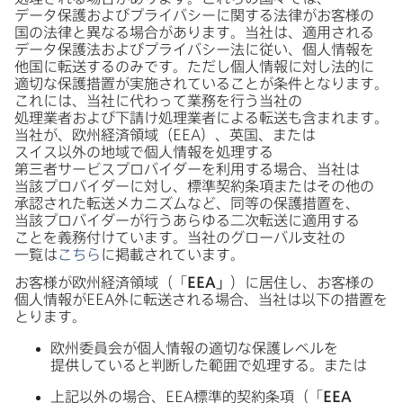
データ保護および​プライバシーに​関する​法律が​お客様の​
国の​法律と​異なる​場合が​あります。​当社は、​適用される​
データ保護法および​プライバシー法に​従い、​個人情報を​
他国に​転送する​のみです。​ただし個人情報に​対し法的に​
適切な​保護措置が​実施されている​ことが​条件と​なります。​
これには、​当社に​代わって​業務を​行う​当社の​
処理業者および​下請け処理業者に​よる​転送も​含まれます。​
当社が、​欧州経済領域​（
EEA
）、​英国、​または​
スイス以外の​地域で​個人情報を​処理する​
第三者サービスプロバイダーを​利用する​場合、​当社は​
当該プロバイダーに​対し、​標準契約条項または​その​他の​
承認された​転送メカニズムなど、​同等の​保護措置を、​
当該プロバイダーが​行う​あらゆる​二次転送に​適用する​
ことを​義務付けています。​当社の​グローバル支社の​
一覧は
こちら
に​掲載されています。
お客様が​欧州経済領域​（​「
EEA
」
）に​居住し、​お客様の​
個人情報が
EEA
外に​転送される​場合、​当社は​以下の​措置を​
とります。
欧州委員会が​個人情報の​適切な​保護レベルを​
提供していると​判断した​範囲で​処理する。​または
上記以外の​場合、
EEA
標準的契約条項（「
EEA