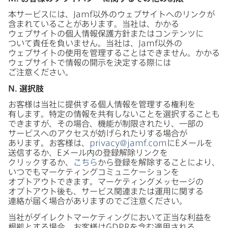
本サービスには、
Jamf
以外の​ウェブサイトへの​リンクが​
含まれている​ことがあります。​当社は、​かかる​
ウェブサイトの​個人情報保護方​針または​コンテンツに​
ついて​責任を​負いません。​当社は、
Jamf
以外の​
ウェブサイトの​使用を​管理する​ことは​できません。​かかる​
ウェブサイトで​情報の​開示を​決定する​際には​
ご注意ください。
N
.
選択肢
お客様は​当社に​提供する​個人情報を​管理する​権利を​
有します。​特定の​情報を​共有しない​ことを​選択する​ことも​
できますが、​その​場合、​機能が​制限されたり、​一部の​
サービスへの​アクセスが​妨げられたりする​場合が​
あります。​お客様は、
privacy
@
jamf
.
com
に
E
メールを​
送信するか、
E
メール内の​登録解除リンクを​
クリックするか、
こちら
から​登録を​解除する​ことに​より、​
いつでも​マーケティングコミュニケーションを​
オプトアウトできます。​マーケティングメッセージの​
オプトアウト後も、​サービス関連または​運用に​関する​
連絡が​届く​場合が​ありますので​ご注意ください。
当社が​ダイレクトマーケティングに​おいて​正当な​利益を​
根拠とする​場合、​お客様は
GDPR
を​含む適用される​