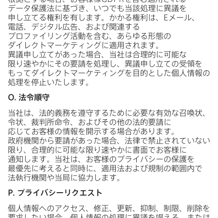
データ保護法に​基づき、​いつでも​当該処理に​異議を​
申し立てる​権利を​有します。​かかる​権利は、
E
メール、​
電話、​デジタル​広告、​および​関連する​
プロファイリング活動を​含む、​あらゆる​形態の​
ダイレクトマーケティングに​適用されます。​
異議申し立てが​あった​場合、​当社は​合理的に​可能な​
限り速やかに​その​要請を​処理し、​異議申し立ての​受領を​
もって​ダイレクトマーケティングを​目的とした​個人情報の​
処理を​停止いたします。
O
.
法令順守
当社は、​法的義務を​遵守する​ために​必要な​有効な​召喚状、​
令状、​裁判所命令、​および​その​他の​法的要請に​
応じてお客様の​情報を​開示する​場合が​あります。​
政府機関から​要請が​あった​場合、​法律で​禁止されていない​
限り、​合理的に​可能な​限り速やかに​書面で​お客様に​
通知します。​当社は、​お客様の​プライバシーの​保護を​
最優先に​考えると​同時に、​適用法および​規制の​範囲内で​
法執行機関や​当局に​協力します。
P
.
プライバシーリクエスト
個人情報への​アクセス、​修正、​更新、​抑制、​制限、​削除を​
要求したい​場合、​個人情報の​処理に​異議を​唱える、​または​