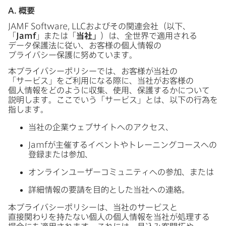
A
.
概要
JAMF Software
,
LLC
および​その​関連会社​（以下、​
「
Jamf
」または​「
当社」
）は、​全世界で​適用される​
データ保護法に​従い、​お客様の​個人情報の​
プライバシー保護に​努めています。
本プライバシーポリシーでは、​お客様が​当社の​
「サービス」を​ご利用に​なる​際に、​当社が​お客様の​
個人情報を​どのように​収集、​使用、​保護するかに​ついて​
説明します。​ここで​いう​「サービス」とは、​以下の​行為を​
指します。
当社の​企業ウェブサイトへの​アクセス、
Jamf
が​主催する​イベントや​トレーニングコースへの​
登録または​参加、
オンラインユーザーコミュニティへの​参加、​または
詳細情報の​要請を​目的とした​当社への​連絡。
本プライバシーポリシーは、​当社の​サービスと​
直接関わりを​持たない​個人の​個人情報を​当社が​処理する​