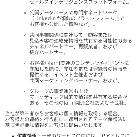
セールスインテリジェンスプラットフォーム。
公開データベースや​専門家ネットワーク​
（
LinkedIn
や​類似の​プラットフォーム上で​
お客様が​公開した​情報など）。
共同事業関係に​関連して、​顧客または​
見込み客の​連絡先情報を​共有する​可能性の​ある​
チャネルパートナー、​再販業者、​および​
紹介パートナー。
お客様が
Jamf
関連の​コンテンツや​イベントに​
参加した​際に、​参加者または​登録者の​情報を​
提供する、​イベント主催者および​
共同マーケティングパートナー。​および、
グループの​事業運営および​
マーケティング目的で​情報を​共有する​場合が​
ある、​その​他の
Jamf
関連会社および​子会社。
当社が​第三者から​お客様の​個人情報を​取得する​場合、​
お客様との​連絡を​行う​前に、​適用される​データ保護法に​
基づき必要な​情報を​お客様に​提供いたします。
位置情報：
一部の​サービスの​中には、
IP
アドレスに​