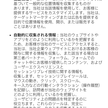
基づいて​一般的な​位置情報を​収集する​ものが​
あります。​当社は​当該情報を​使用して、​お客様に​
提供する​サービスを​カスタマイズします。​当社は、​
ターゲットマーケティングまたは​広告を​提供する​
目的で​位置情報を​使用、​開示、​または​販売する​
ことは​ありません。
自動的に​収集される​情報：
当社の​ウェブサイトや​
アプリを​どのように​利用しているかを​把握する​
ため、​お客様が​当社の​サービスに​アクセスすると、​
当社は、​当社企業ウェブサイトに​おける​お客様の​
関与に​関する​情報を​収集し、​また​該当する​場合は​
第三者パートナー、​フォーラム、​フォームでの​
チャット中に​お客様が​提供した​コンテンツ、​および​
ユーザーエクスペリエンスと​
セッションリプレイ技術に​関する​情報も​
収集します。​セッションリプレイツールは、​
マウスの​動き、​クリック、​スクロール、​
キー入力などの​行動インタラクション​（操作履歴）
を​記録し、​訪問者が​当社の​ウェブサイトを​
どのように​利用しているかを​把握し、​
ユーザビリティ上の​問題点を​特定するのに​
役立ちます。​これらの​ツールは、​完全に​