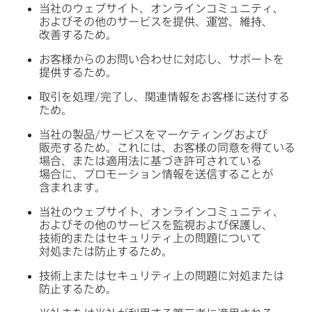
当社の​ウェブサイト、​オンラインコミュニティ、​
および​その​他の​サービスを​提供、​運営、​維持、​
改善する​ため。
お客様からの​お問い​合わせに​対応し、​サポートを​
提供する​ため。
取引を​処理/完了し、​関連情報を​お客様に​送付する​
ため。
当社の​製品/サービスを​マーケティングおよび​
販売する​ため。​これには、​お客様の​同意を​得ている​
場合、​または​適用法に​基づき許可されている​
場合に、​プロモーション情報を​送信する​ことが​
含まれます。
当社の​ウェブサイト、​オンラインコミュニティ、​
および​その​他の​サービスを​監視および​保護し、​
技術的または​セキュリティ上の​問題に​ついて​
対処または​防止する​ため。
技術上または​セキュリティ上の​問題に​対処または​
防止する​ため。