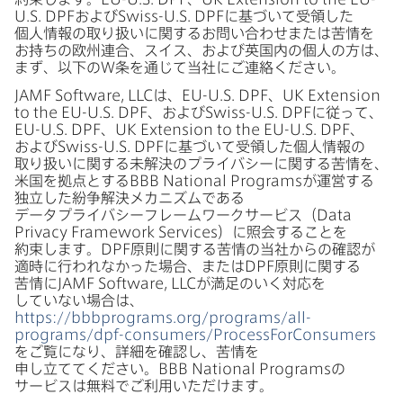
U
.
S
.
DPF
および
Swiss-U
.
S
.
DPF
に​基づいて​受領した​
個人情報の​取り扱いに​関する​お問い​合わせまたは​苦情を​
お持ちの​欧州連合、​スイス、​および​英国内の​個人の​方は、​
まず、​以下の
W
条を​通じて​当社に​ご連絡ください。
JAMF Software
,
LLC
は、
EU-U
.
S
.
DPF
、
UK Extension
to the EU-U
.
S
.
DPF
、​および
Swiss-U
.
S
.
DPF
に​従って、
EU-U
.
S
.
DPF
、
UK Extension to the EU-U
.
S
.
DPF
、​
および
Swiss-U
.
S
.
DPF
に​基づいて​受領した​個人情報の​
取り扱いに​関する​未解決の​プライバシーに​関する​苦情を、​
米国を​拠点と​する
BBB National Programs
が​運営する​
独立した​紛争解決メカニズムである​
データプライバシーフレームワークサービス​（
Data
Privacy Framework Services
）に​照会する​ことを​
約束します。
DPF
原則に​関する​苦情の​当社からの​確認が​
適時に​行われなかった​場合、​または
DPF
原則に​関する​
苦情に
JAMF Software
,
LLC
が​満足の​いく​対応を​
していない​場合は、
https
://
bbbprograms
.
org
/
programs
/
all-
programs
/
dpf-consumers
/
ProcessForConsumers
を​ご覧に​なり、​詳細を​確認し、​苦情を​
申し立ててください。
BBB National Programs
の​
サービスは​無料で​ご利用いただけます。