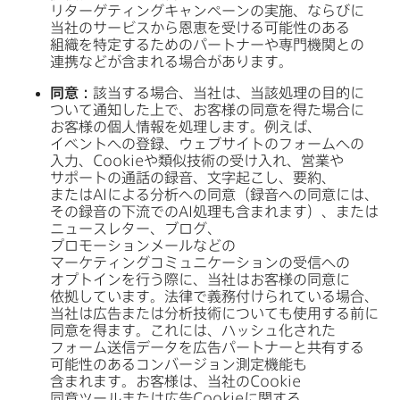
リターゲティングキャンペーンの​実施、​ならびに​
当社の​サービスから​恩恵を​受ける​可能性の​ある​
組織を​特定する​ための​パートナーや​専門機関との​
連携などが​含まれる​場合が​あります。
同意：
該当する​場合、​当社は、​当該処理の​目的に​
ついて​通知した上で、​お客様の​同意を​得た​場合に​
お客様の​個人情報を​処理します。​例えば、​
イベントへの​登録、​ウェブサイトの​フォームへの​
入力、
Cookie
や​類似技術の​受け入れ、​営業や​
サポートの​通話の​録音、​文字起こし、​要約、​
または
AI
に​よる​分析への​同意​（録音への​同意には、​
その​録音の​下流での
AI
処理も​含まれます）、​または​
ニュースレター、​ブログ、​
プロモーションメールなどの​
マーケティングコミュニケーションの​受信への​
オプトインを​行う​際に、​当社は​お客様の​同意に​
依拠しています。​法律で​義務付けられている​場合、​
当社は​広告または​分析技術に​ついても​使用する​前に​
同意を​得ます。​これには、​ハッシュ化された​
フォーム送信データを​広告パートナーと​共有する​
可能性の​ある​コンバージョン測定機能も​
含まれます。​お客様は、​当社の
Cookie
同意ツールまたは​広告
Cookie
に​関する​