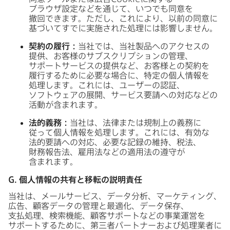
ブラウザ設定などを​通じて、​いつでも​同意を​
撤回できます。​ただし、​これに​より、​以前の​同意に​
基づいてすでに​実施された​処理には​影響しません。
契約の​履行：
当社では、​当社製品への​アクセスの​
提供、​お客様の​サブスクリプションの​管理、​
サポートサービスの​提供など、​お客様との​契約を​
履行する​ために​必要な​場合に、​特定の​個人情報を​
処理します。​これには、​ユーザーの​認証、​
ソフトウェアの​展開、​サービス要請への​対応などの​
活動が​含まれます。
法的義務：
当社は、​法律または​規制上の​義務に​
従って​個人情報を​処理します。​これには、​有効な​
法的要請への​対応、​必要な​記録の​維持、​税法、​
財務報告法、​雇用法などの​適用法の​遵守が​
含まれます。
G
.
個人情報の​共有と​移転の​説明責任
当社は、​メールサービス、​データ分析、​マーケティング、​
広告、​顧客データの​管理と​最適化、​データ保存、​
支払処理、​検索機能、​顧客サポートなどの​事業運営を​
サポートする​ために、​第三者パートナーおよび​処理業者に​