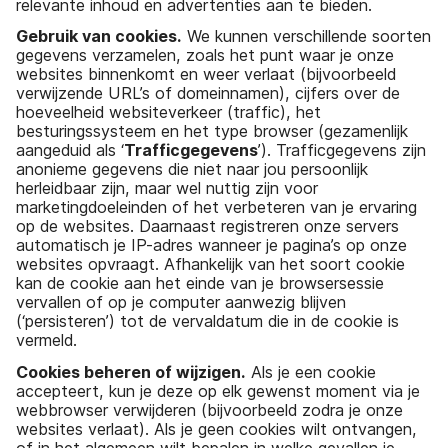
relevante inhoud en advertenties aan te bieden.
Gebruik van cookies.
We kunnen verschillende soorten
gegevens verzamelen, zoals het punt waar je onze
websites binnenkomt en weer verlaat (bijvoorbeeld
verwijzende URL’s of domeinnamen), cijfers over de
hoeveelheid websiteverkeer (traffic), het
besturingssysteem en het type browser (gezamenlijk
aangeduid als ‘
Trafficgegevens
’). Trafficgegevens zijn
anonieme gegevens die niet naar jou persoonlijk
herleidbaar zijn, maar wel nuttig zijn voor
marketingdoeleinden of het verbeteren van je ervaring
op de websites. Daarnaast registreren onze servers
automatisch je IP-adres wanneer je pagina’s op onze
websites opvraagt. Afhankelijk van het soort cookie
kan de cookie aan het einde van je browsersessie
vervallen of op je computer aanwezig blijven
(‘persisteren’) tot de vervaldatum die in de cookie is
vermeld.
Cookies beheren of wijzigen.
Als je een cookie
accepteert, kun je deze op elk gewenst moment via je
webbrowser verwijderen (bijvoorbeeld zodra je onze
websites verlaat). Als je geen cookies wilt ontvangen,
of in het algemeen wilt bepalen in welke gevallen je