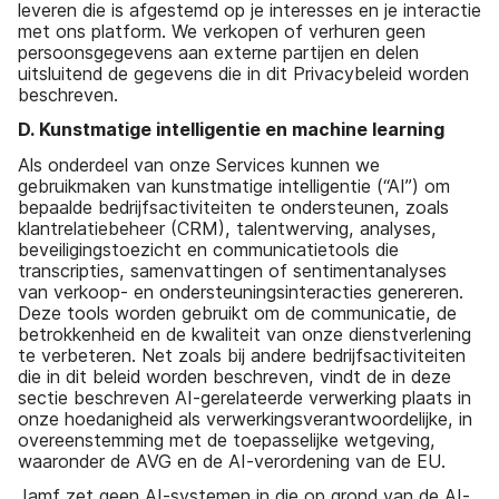
leveren die is afgestemd op je interesses en je interactie
met ons platform. We verkopen of verhuren geen
persoonsgegevens aan externe partijen en delen
uitsluitend de gegevens die in dit Privacybeleid worden
beschreven.
D. Kunstmatige intelligentie en machine learning
Als onderdeel van onze Services kunnen we
gebruikmaken van kunstmatige intelligentie (“AI”) om
bepaalde bedrijfsactiviteiten te ondersteunen, zoals
klantrelatiebeheer (CRM), talentwerving, analyses,
beveiligingstoezicht en communicatietools die
transcripties, samenvattingen of sentimentanalyses
van verkoop- en ondersteuningsinteracties genereren.
Deze tools worden gebruikt om de communicatie, de
betrokkenheid en de kwaliteit van onze dienstverlening
te verbeteren. Net zoals bij andere bedrijfsactiviteiten
die in dit beleid worden beschreven, vindt de in deze
sectie beschreven AI-gerelateerde verwerking plaats in
onze hoedanigheid als verwerkingsverantwoordelijke, in
overeenstemming met de toepasselijke wetgeving,
waaronder de AVG en de AI-verordening van de EU.
Jamf zet geen AI-systemen in die op grond van de AI-