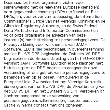
Daarnaast zet onze organisatie zich in voor
samenwerking met de relevante Europese dienst(en)
voor gegevensbescherming (‘DPA’) (oftewel de EU-
DPA’s, en, voor zover van toepassing, de Information
Commissioner’s Office van het Verenigd Koninkrijk en de
Gibraltar Regulatory Authority, en de Swiss Federal
Data Protection and Information Commissioner) en
volgt onze organisatie de adviezen van deze
instantie(s) met betrekking tot personeelsgegevens. De
Privacyverklaring voor werknemers van JAMF
Software, LLC is
hier
beschikbaar. In overeenstemming
met de EU-VS DPF-beginselen, de Zwitsers-VS DPF-
beginselen en de Britse uitbreiding van het EU-VS DPF
verbindt JAMF Software LLC zich ertoe klachten met
betrekking tot de DPF-beginselen aangaande onze
verzameling of ons gebruik van je persoonsgegevens te
behandelen en op te lossen. Particulieren in de
Europese Unie, Zwitserland en het Verenigd Koninkrijk
die op grond van het EU-VS DPF, de VK-uitbreiding van
het EU-VS DPF en het Zwitsers-VS DPF verzoeken of
klachten aangaande onze verwerking van
persoonsgegevens willen indienen, moeten eerst via
Sectie W hierna contact met ons opnemen.