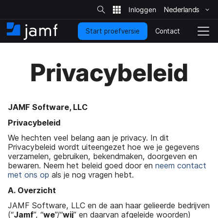
Z
o
Nederlands
N
e
k
a
o
Contact
Start proefversie
a
B
S
p
s
r
e
c
i
h
g
h
t
Privacybeleid
o
e
i
a
o
n
k
f
p
e
d
a
l
o
g
n
JAMF Software, LLC
n
i
a
Privacybeleid
d
n
v
e
a
i
We hechten veel belang aan je privacy. In dit
r
g
Privacybeleid wordt uiteengezet hoe we je gegevens
w
a
verzamelen, gebruiken, bekendmaken, doorgeven en
e
t
bewaren. Neem het beleid goed door en
neem contact
r
i
met ons op
als je nog vragen hebt.
p
e
A. Overzicht
JAMF Software, LLC en de aan haar gelieerde bedrijven
(“
Jamf
”, “
we
”/“
wij
” en daarvan afgeleide woorden)