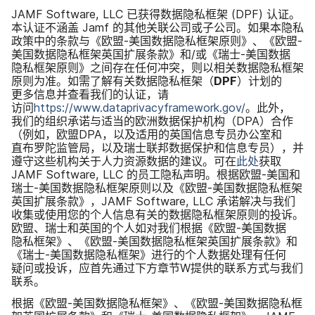
JAMF Software
,
LLC
已​获得​数​据​隐私框架
(
DPF
)
认证。​
本​认证​不​涵盖
Jamf
的​其他​关联​公司​或子​公司。​如果​本​隐私​
政策​中​的​条款​与​《欧盟
-
美国​数据​隐私框架​原则》、​《欧盟
-
美国​数据​隐私框​架​英国​扩展​条款》​和​/或​《瑞士
-
美国​数据​
隐私框架​原​则》​之间​存在​任何​冲突，​则​以​相关​数​据​隐私框架​
原则​为​准。​如需​了解​有关​数​据​隐私框架​（
DPF
）​计划​的​
更多​信息​并​查看​我们​的​认证，​请​
访问
https
://
www
.
dataprivacyframework
.
gov
/
。​此外，​
我们​的​组织​承诺​与​适当​的​欧洲​数据​保护​机构​（
DPA
）​合作​
（例如，​欧盟
DPA
，​以及​适用​的​英国​信息​专员​办公室​和​
直布罗陀监管局，​以及​瑞士​联邦数据​保护​和​信息​专员），​并​
遵守​这些​机构​关于​人力​资源​数据​的​建议。​可​在
此​处
获取
JAMF Software
,
LLC
的​员工​隐私​声明。​根据​欧盟
-
美国​和​
瑞士
-
美国​数据​隐私框架​原​则​以及​《欧盟
-
美国​数据​隐私框​架​
英国​扩展​条款》，
JAMF Software
,
LLC
承诺​解决​与​我们​
收集​或​使用​您​的​个人​信息​有关​的​数据​隐私框架​原则​的​投诉。​
欧盟、​瑞士​和​英国​的​个人​如​对​我们​根据​《欧盟
-
美国​数据​
隐私框架》、​《欧盟
-
美国​数据​隐私框​架​英国​扩展​条款》​和​
《瑞士
-
美国​数据​隐私框架》​进行​的​个人​数​据​处理​有​任何​
疑问​或​投诉，​应​首先​通过​下方​章节
W
提供​的​联系​方式​与​我们​
联系。
根据​《欧盟
-
美国​数据​隐私框架》、​《欧盟
-
美国​数据​隐私框​