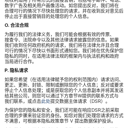
数字​广告​及​相关​用​户​画​像​活动。​如​您​提出​反对，​我们​将​在​
合理​可行​的​情况​下​尽快​处理​您​的​请求，​并​在​收到​反对​意见​后​
停止​出于​直接​营销目​的​处理​您​的​个人​信息。
O
.
合法​合规
为​履行​我们​的​法律​义务，​我们​可能​会​根据​有效​的​传票、​
搜查令、​法院​命令​以及​其他​法律​请​求​披露​您​的​信息。​如果​
我们​收到​任何​政府​机构​的​请求，​我们​将​在​法律​允许且​合理​
可行​的​情况​下​尽快​以​书面​形式​通知​您。​我们​将​在​优先​保护​您​
隐私​的​同时，​在​适用​法律​法规​的​框架内​与​执法​机构​和​政府​
当局​进行​合作。
P
.
隐私请​求
如果​您​希望​（在​适用​法律​赋予​您​的​权利​范围内）​请​求​访问、​
更正、​更新、​封锁、​限制​或​删除​您​的​个人​信息；​反对​或​要求​
停止​个​人​信息​处理；​或是​获取​您​的​个人​信息​副本​并​将​其​发送​
给​其他​公司，​则​您​可以​通过​下方​章节
W
提供​的​联系​方式​与​
我们​联系，​或​点击
此​处
提交​数​据​主体​请​求​（
DSR
）。
为​保护​您​的​隐私​和​安全，​我们​还​可能​在​响应
DSR
之前​采取​
合理​的​步骤​来验​证​您​的​身份。​如​您​对​我们​处理​您​请求​的​方式​
不​满意，​可​根据​本​隐私​政策​章节
V
提出​数据​保护​投诉。