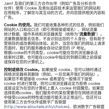
Jamf
及​我们​的​第三​方​合作​伙伴​（例如​广告​及​分析​合作​
伙伴）​使用
Cookie
及​类似​追踪​技术​来​运营​我们​的​网站​和​
应用​程序，​了解​您​与​其​互动​的​方式，​并​向​您​提供​相关​内容​和​
广告。
Cookie
的​使用。
我们​可能​收集​各​种​形式​的​信息，​例如​我们​
网站​的​入口​和​出口​点​（即​引用​链接​或域名）、​网站​流量​
统计数据、​操作​系统​和​浏览器​类型​（统称为​“
流量​数​据
”）。​
流量​数据​是​匿名​信息，​不​会​识别出​您​的​个人​身份，​但​有助于​
营销目的​或​改善​网站​体验。​此外，​当​您​在​我们​的​网站​上​请​求​
页面​时，​我们​的​服务​器会​自动​记录​您​的
IP
地址。​
根据
cookie
的​不同​类型，
cookie
可能​在​您​的​浏览器​会​话​
结束​时​过期，​也​可能​在
cookie
中​指定​的​到期​日期​之前​保留​
或​保存​在​您​的​计算​机上。
控制​或​修改
Cookie
。
如果​接受
cookie
，​您​可以​随时​通过​
网络​浏览器​将​其删除​（例如，​一旦​您​离开​我们​的​网站）。​
如果​您​不​希望​接收
cookie
或​希望​在​一般​情况​下​接受
cookie
时​进行​管理，​则​可以​将​浏览器​设定​为​拒绝
cookie
或是​设定​为​在​您​的​计算机​上​置入
cookie
时​提醒​您。​如果​您​
选择​拒绝
cookie
，​我们​服务​中​的​某些​需要​您​在​网络​浏览器​
中​接受
cookie
的​特性​或​功能​可能​无法​正常​运行。​您​还​可以​
使用​第三​方​合作​伙伴​或​数字​广告​联盟
(
http
://
www
.
aboutads
.
info
/
choices
)、​欧洲​数字​广告​联盟