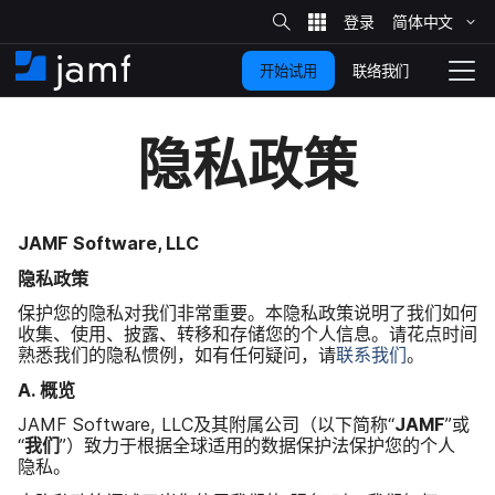
站
简体​中文
跳
内
搜
联络我们
开始试用
至
首
拨
索
动
主
页
导
隐私​政策
要
览
内
容
JAMF Software
,
LLC
隐私​政策
保护​您​的​隐私​对​我们​非常​重要。​本​隐私​政策​说明​了​我们​如何​
收集、​使用、​披露、​转移​和​存储​您​的​个人​信息。​请​花点​时间​
熟悉​我们​的​隐私​惯例，​如​有​任何​疑问，​请
联系​我们
。
A
.
概览
JAMF Software
,
LLC
及​其​附属​公司​（以下简称​“
JAMF
”​或​
“
我们
”）​致力于​根据​全球​适用​的​数据​保护法​保护​您​的​个人​
隐私。