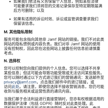
如果​我们​依法​有​义务​保留​个​人​信息，​例如​某些​法律​
可能​要求​我们​须​将​您​的​交易​记录​保存至​特定​期限​届​满​
后​方​可​删除；​以及
如果​有​适用​的​诉讼​时效、​诉讼​或​监管​调查​要求​我们​
保留​该​信息。
M
.
其他​隐私​限制
服务​可能​包含​指向​其他​非
Jamf
网站​的​链接。​我们​不​对​此​类​
网站​的​隐私​惯例​或​内容​负责。​我们​对​非
Jamf
网站​的​使用​
没有​控制权，​因此​您​在​这些​网站​上​披​露​任何​信息​前​请​慎重​
考虑。
N
.
选择权
您​可以​控制​您​向​我们​提供​的​个人​信息。​您​可以​选择​不​共​享​
某些​信息；​但​这​可能​会​导致​功能​受限​或​无法​访问​某些​服务。​
您​可以​随时​通过​以下​方式​退订​我们​的​营销​通讯：​发送​邮件​至
privacy
@
jamf
.
com
，​点击​我们​邮件​中​的​退订​链接，​或​
访问
此​处
。​请​注意，​即使​您​选择​不​接​收营销​消息，​您​仍​可能​
收到​与​服务​相关​或​运营性质​的​通讯​内容。
当​我们​基于​合法​利益​进行​直接​营销​时，​您​亦​有​权​根据​适用​的​
数据​保护​法律​（包括
GDPR
）​随时​反对​此​类​处理。​此​
项权利适用于​所有​形式​的​直接​营销，​包括​电子​邮件、​电话、​