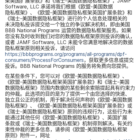
架​英国​扩展​条款》​和​《瑞士
-
美国​数据​隐私框架》，
JAMF
Software
,
LLC
承诺​将​我们​根据​《欧盟
-
美国​数据​
隐私框架》、​《欧盟
-
美国​数据​隐私框​架​英国​扩展​条款》​和​
《瑞士
-
美国​数据​隐私框架》​进行​的​个人​信息​处理​相关​的​
未决​隐私​投诉​提交​给​一​个​独立​的​争议​解决​机制，​即由​美国
BBB National Programs
运营​的​数据​隐私框架​服务。​如果​
您​没有​及​时​收到​我们​对​您​的​数据​隐私框架​原则​投诉​的​确认，​
或者
JAMF Software
,
LLC
未​能​令​您​满意​地​解决​您​的​数据​
隐私框架​原​则​相关​投诉，​请​访问
https
://
bbbprograms
.
org
/
programs
/
all-programs
/
dpf-
consumers
/
ProcessForConsumers
，​获取​更​多​信息​或​提交​
投诉。
BBB National Programs
的​服务​将​免费​向​您​提供。
在​某些​条件​下，​您​可以​对​《欧盟
-
美国​数据​隐私框架》、​
《欧盟
-
美国​数据​隐私框​架​英国​扩展​条款》​和​《瑞士
-
美国​
数据​隐私框架》​范围​内​数据​的​某些​剩余​索赔​提起​具有​约​束力​
的​仲裁。​此​选项​的​目的​是​为了​提供​一​个​由​您​选择​的​快速、​
独立且​公正​的​机制，​用于​解决​任何​声称​的​《欧盟
-
美国​数据​
隐私框架》、​《欧盟
-
美国​数据​隐私框​架​英国​扩展​条款》​或​
《瑞士
-
美国​数据​隐私框架》​原则​的​违规​行为，​这些​行为​未​
能​通过​其他​任何​《欧盟
-
美国​数据​隐私框架》、​英国​扩展​
条款​或​《瑞士
-
美国​数据​隐私框架》​机制​得到​解决。​有关​约​
束性​仲裁​的​更多​信息，​请​参阅​《欧盟
-
美国​数据​隐私框架​
原则》​附件​一，​网址​