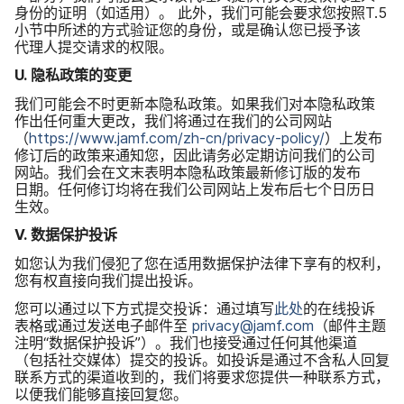
身份​的​证明​（如适用）。
此外，​我们​可能​会​要求​您​按照
T
.
5
小节​中​所述​的​方式​验​证​您​的​身份，​或是​确认​您​已​授予该​
代理人​提交​请​求​的​权限。
U
.
隐私​政策​的​变更
我们​可能​会​不​时​更​新​本​隐私​政策。​如果​我们​对​本​隐私​政策​
作出​任何​重大​更​改，​我们​将​通过​在​我们​的​公司​网站​
（
https
://
www
.
jamf
.
com
/
zh-cn
/
privacy-policy
/
）​上​发布​
修订后​的​政策​来​通知​您，​因此​请务​必定期​访问​我们​的​公司​
网站。​我们​会​在​文末​表明本​隐私​政策​最​新​修订版​的​发布​
日期。​任何​修订​均​将​在​我们​公司​网站​上​发布​后​七​个​日​历日​
生效。
V
.
数据​保护​投诉
如​您​认为​我们​侵犯​了​您​在​适用​数据​保护​法律​下​享有​的​权利，​
您​有​权​直接​向​我们​提出​投诉。
您​可以​通过​以下​方式​提交​投诉：​通过​填​写
此​处
的​在线​投诉​
表格​或​通过​发送​电子​邮件​至
privacy
@
jamf
.
com
（邮件​主题​
注明​“数据​保护​投诉”）。​我们​也​接受​通过​任何​其他​渠道​
（包括​社交​媒体）​提交​的​投诉。​如​投诉​是​通过​不​含​私人​回复​
联系​方式​的​渠道​收到​的，​我们​将​要求​您​提供​一​种​联系​方式，​
以便​我们​能够​直接​回复​您。