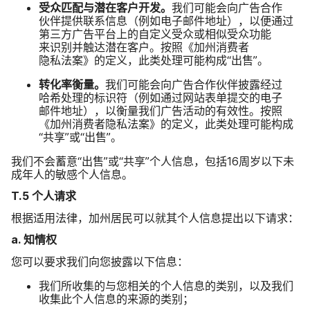
受众​匹配​与​潜在​客户​开发。
我们​可能​会​向​广告​合作​
伙伴​提供​联系​信息​（例如​电子​邮件​地址），​以​便​通过​
第三​方​广告​平台​上​的​自定​义​受众​或​相似​受众​功​能​
来识别并​触达​潜​在​客户。​按照​《加州​消费者​
隐私法案》​的​定义，​此​类​处理​可能​构成​“出售”。
转化率​衡量。
我们​可能​会​向​广告​合作​伙伴​披露​经过​
哈希​处理​的​标识​符​（例如​通过​网站​表单​提交​的​电子​
邮件​地址），​以​衡量​我们​广告​活动​的​有效性。​按照​
《加州​消费者​隐私法案》​的​定义，​此​类​处理​可能​构成​
“共享”​或​“出售”。
我们​不​会​蓄意​“出售”​或​“共享”​个人​信息，​包括
16
周​岁​以​下未​
成​年​人​的​敏感​个​人​信息。
T
.
5
个​人​请​求
根据​适用​法律，​加州​居民​可以​就​其​个​人​信息​提出​以下​请​求：
a
.
知情权
您​可以​要求​我们​向​您​披露​以下​信息：
我们​所​收集​的​与​您​相关​的​个人​信息​的​类别，​以及​我们​
收集​此​个​人​信息​的​来源​的​类别；