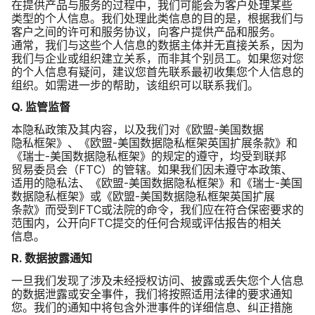
在​提供​产品​与​服务​的​过程​中，​我们​可能​会​为​客户​处理​某些​
类型​的​个人​信息。​我们​处理​此​类​信息​的​目的​是，​根据​我们​与​
客户​之间​的​许可​和​服务​协议，​向​客户​提供​产品​和​服务。​
通常，​我们​与​这些​个人​信息​的​数据​主体​并​无​直接​关系，​因为​
我们​与​企业​或​组织​建立​关系，​而​非其​个​别员工。​如果​您​对​您​
的​个人​信息​有​疑问，​建议​您​首先​联系​最​初​收集​您​个​人​信息​的​
组织。​如需进一步​的​帮助，​该​组织​可以​联系​我们。
Q
.
监管监督
本​隐私​政策​及​其​内容，​以及​我们​对​《欧盟
-
美国​数据​
隐私框架》、​《欧盟
-
美国​数据​隐私框​架​英国​扩展​条款》​和​
《瑞士
-
美国​数据​隐私框架》​的​规定​的​遵守，​均​受​到​联邦​
贸易​委员会​（
FTC
）​的​管辖。​如果​我们​因未​遵​守本​政策、​
适用​的​隐私法、​《欧盟
-
美国​数据​隐私框架》​和​《瑞士
-
美国​
数据​隐私框架》​或​《欧盟
-
美国​数据​隐私框​架​英国​扩展​
条款》​而​受到
FTC
或​法院​的​命令，​我们​应​在​符合​保密​要求​的​
范围​内，​公开​向
FTC
提交​的​任何​合规​或​评估​报告​的​相关​
信息。
R
.
数​据​披露​通知
一旦​我们​发现​了​涉及​未​经授权​访问、​披露​或​丢失​您​个​人​信息​
的​数据​泄露​或​安全​事件，​我们​将​按照​适用​法律​的​要求​通知​
您。​我们​的​通知​中​将​包含​外泄​事件​的​详细​信息、​纠正​措施​