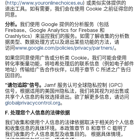
(
http
://
www
.
youronlinechoices
.
eu
)
或​类似​实体​提供​的​
退出​工具。​如有​需要，​我们​会​在​使用
Cookie
之前​征得​您​的​
同意。
分析。
我们​使用
Google
提供​的​分析​服务​（包括
Firebase
、
Google Analytics for Firebase
和
Crashlytics
）​来​监控​我们​的​服务。​如需​了解​收集​的​分析​数​
据​类型、​数据​处理​方式​以及​退出​某些​功能​的​方法，​请​
访问
www
.
google
.
com
/
policies
/
privacy
/
partners
/
。
如果​您​同意​使用​广告​或​分析​类
Cookie
，​我们​可能​会​使用​
转化率​衡量​功能，​将​哈希​处理后​的​联系​信息​（例如​电子​邮件​
地址）​传输​给​广告​合作​伙伴，​以​用于​章节
C
所述之​广告归​
因目的。
“请​勿​追踪”​信号。
Jamf
服务​认可​全球​隐​私​控制
(
GPC
)
信号，​根据​适用​的​美国​州​隐​私法，​我们​将​其视​为​对​出售​或​
共享个​人​信息​的​有效​选择​退出。​欲​了解​更​多​信息，​请​访问
globalprivacycontrol
.
org
。
F
.
处理​您​个​人​信息​的​法律​依据
我们​收集​和​使用​个人​信息​的​法律​依据​取决于​相关​的​个人​信息​
和​收集​信息​的​具体​环境。​本​政策​章节
B
和​章节
C
载明​了​
我们​收集​的​个人​信息​类型​及​收集目​的。
根据​具体​情境，​