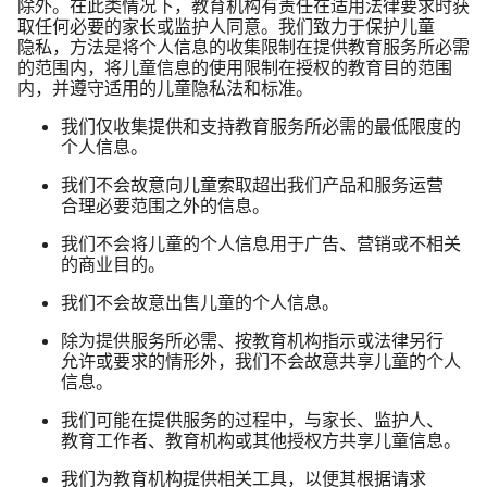
除外。​在​此类​情况​下，​教育​机构​有​责任​在​适用​法律​要求​时​获​
取​任何​必要​的​家长​或​监护人​同意。​我们​致力于​保护​儿童​
隐私，​方法​是​将​个​人​信息​的​收集​限制​在​提供​教育​服务​所​必需​
的​范围​内，​将​儿童​信息​的​使用​限制​在​授权​的​教育目​的​范围​
内，​并​遵守​适用​的​儿童​隐​私法​和​标准。
我们​仅​收集​提供​和​支持​教育​服务​所​必需​的​最低​限度​的​
个人​信息。
我们​不​会​故意​向​儿童​索取​超出​我们​产品​和​服务​运营​
合理​必要​范围​之外​的​信息。
我们​不​会​将​儿童​的​个人​信息​用于​广告、​营销​或​不​相关​
的​商业​目的。
我们​不​会​故意​出售​儿童​的​个人​信息。
除​为​提供​服务​所​必需、​按​教育​机构​指示​或​法律​另​行​
允许​或​要求​的​情形​外，​我们​不​会​故意​共​享儿童​的​个人​
信息。
我们​可能​在​提供​服务​的​过程​中，​与​家长、​监护人、​
教育​工作者、​教育​机构​或​其他​授权​方​共​享儿童​信息。
我们​为​教育​机构​提供​相关​工具，​以​便​其​根据​请​求​