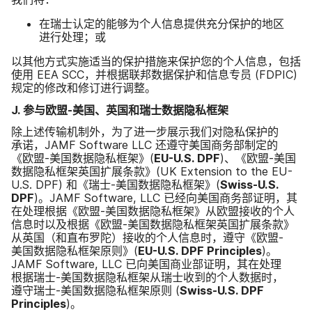
在​瑞士​认定​的​能够​为​个​人​信息​提供​充分​保护​的​地区​
进行​处理；​或
以​其他​方式​实施​适当​的​保护​措施来​保护​您​的​个人​信息，​包括​
使用
EEA SCC
，​并​根据​联邦​数据​保护​和​信息​专员
(
FDPIC
)
规定​的​修改​和​修订​进行​调整。
J
.
参与​欧盟
-
美国、​英国​和​瑞士​数​据​隐私框架
除​上述​传输​机制外，​为了​进一步​展示​我们​对​隐私​保护​的​
承诺，
JAMF Software LLC
还​遵守​美国​商务部​制定​的​
《欧盟
-
美国​数据​隐私框架》​(
EU-U
.
S
.
DPF
)、​《欧盟
-
美国​
数据​隐私框​架​英国​扩展​条款》​(
UK Extension to the EU-
U
.
S
.
DPF
)
和​《瑞士
-
美国​数据​隐私框架》​(
Swiss-U
.
S
.
DPF
)。
JAMF Software
,
LLC
已经​向​美国​商务部​证明，​其​
在​处理​根据​《欧盟
-
美国​数据​隐私框架》​从​欧盟​接收​的​个人​
信息​时​以及​根据​《欧盟
-
美国​数据​隐私框​架​英国​扩展​条款》​
从​英国​（和​直布罗陀）​接收​的​个人​信息​时，​遵守​《欧盟
-
美国​数据​隐私框架​原则》​(
EU-U
.
S
.
DPF Principles
)。
JAMF Software
,
LLC
已​向​美国​商业​部​证明，​其​在​处理​
根据​瑞士
-
美国​数据​隐私框架​从​瑞士​收到​的​个人​数​据​时，​
遵守​瑞士
-
美国​数据​隐私框架​原​则
(
Swiss-U
.
S
.
DPF
Principles
)。