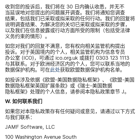
收​到​您​的​投诉​后，​我们​将​在
30
日​内确​认​收悉，​并​无​不​
当延误地​对​您​提出​的​问题​展开​调查。​我们​将​通知​您​调查​
结果，​包括​我们​已​采取​或​拟​采取​的​任何​行动。​我们​的​回复​将​
说明​调查​结果、​为​解决​您​的​关切​已​采取​或​拟​采取​的​步骤，​
以及​我们​在​信息​披露​或​行动​方面​所受​的​限制​（包括​受​法律​
义务​约束​的​情形）。
如​您​对​我们​的​回复​不​满意，​您​有​权​向​相关​监管​机构​提出​
投诉。​对于​英国​境内​的​个人，​相关​监管​机构​为​信息​专员​
办公室
(
ICO
)，​可​通过
ico
.
org
.
uk
或​拨打
0303 123 1113
与​其联系。​对于​欧洲​经济​区内​的​个人，​您​可以​联系​当地​的​
数据​保护​机构。​可​在
此​处
获取​欧盟数据​保护​机构​名单。
如​投诉涉及​依据​《欧盟
-
美国​数据​隐私框架》、​《欧盟
-
美国​
数据​隐私框​架​英国​扩展​条款》​或​《瑞士
-
美国​数据​
隐私框架》​处理​的​个人​信息，​请​参阅本​隐私​政策​章节
J
。
W
.
如何​联系​我们
如果​您​对​本​隐私​政策​存​有​任何​疑问​或​意见，​请​通过​以下​方式​
与​我们​联系：
JAMF Software
,
LLC
100 Washington Avenue South