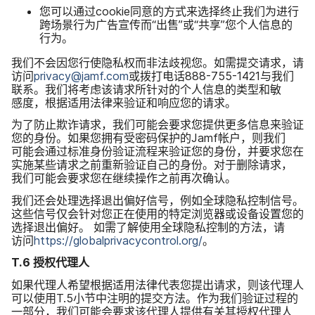
您​可以​通过
cookie
同意​的​方式​来​选择​终止​我们​为​进行​
跨场​景行​为​广告​宣传​而​“出售”​或​“共享”​您​个​人​信息​的​
行为。
我们​不​会​因​您​行​使​隐​私权​而​非法​歧视​您。​如需​提交​请​求，​请​
访问
privacy
@
jamf
.
com
或​拨打​电话
888-755-1421
与​我们​
联系。​我们​将​考虑​该​请​求所​针对​的​个人​信息​的​类型​和​敏​
感度，​根据​适用​法律​来​验证​和​响应​您​的​请求。
为了​防止​欺诈​请​求，​我们​可能​会​要求​您​提供​更​多​信息​来验​证​
您​的​身份。​如果​您​拥有​受​密码​保护​的
Jamf
帐户，​则​我们​
可能​会​通过​标准​身份验证​流程​来验​证​您​的​身份，​并​要求​您​在​
实施​某些​请求​之前​重​新​验证​自己​的​身份。​对于​删除​请求，​
我们​可能​会​要求​您​在​继续​操作​之前​再次​确认。
我们​还​会​处理​选择​退​出偏​好​信号，​例如​全球​隐​私​控制​信号。
这些​信号​仅​会​针对​您​正在​使用​的​特定​浏览器​或​设备​设置​您​的​
选择​退​出​偏好。
如需​了解​使用​全球​隐​私​控制​的​方法，​请​
访问
https
://
globalprivacycontrol
.
org
/
。
T
.
6
授权​代理​人
如果​代理​人​希望​根据​适用​法律​代表​您​提出​请​求，​则​该​代理人​
可以​使用
T
.
5
小节​中​注明​的​提交​方法。​作为​我们​验证​过程​的​
一​部分，​我们​可能​会​要求​该​代理人​提供​有关​其​授权​代理人​