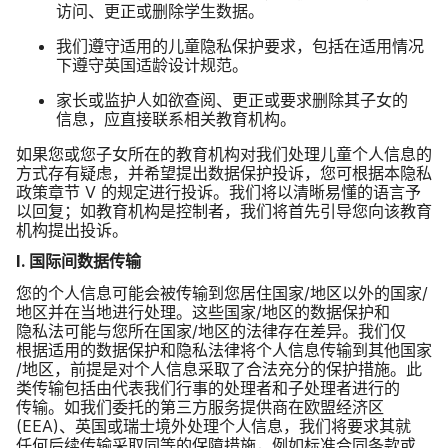
访问、​更正​或​删除​学生​数据。
我们​遵守​适用​的​儿童​隐私​保护​要求，​包括​在​适用​情况​
下​遵守​英国​适龄​设计​规范。
家长​或​监护人​如​欲查阅、​更正​或​要求​删除​其子女​的​
信息，​应​直接​联系​相关​教育​机构。
如果​您​或​您子女​所​在​的​教育​机构​对​我们​处理​儿童​个​人​信息​的​
方式​存​有​疑虑，​并​希望​提出​数据​保护​投诉，​您​可​根据​本​隐私​
政策​章节
V
的​规定​进行​投诉。​我们​将​以​清晰​易懂​的​语言予​
以​回复；​如​教育​机构​是​控制者，​我们​将​首先​引导​您​向​该​教育​
机构​提出​投诉。
I
.
国际​间数​据​传输
您​的​个人​信息​可能​会​被​传输​到​您​居​住​国家​/​地区​以外​的​国家​/​
地区​并​在​当地​进行​处理。​这些​国家​/​地区​的​数据​保护​和​
隐私法​可能​与​您​所​在​国家​/​地区​的​法律​存在​差异。​我们​仅​
根据​适用​的​数据​保护​和​隐私​法律​将​个​人​信息​传输​到​其他​国家​
/​地区，​前​提是​对​个​人​信息​采取​了​合法​充分​的​保护​措施。​此​
类​传输​包括​由​代表​我们​行事​的​处理者​和子​处理者​进行​的​
传输。​如​我们​委托​的​第三​方​服务​提供​商​在​欧盟​经济​区
(
EEA
)、​英国​或​瑞士​境外​处理​个​人​信息，​我们​将​要求​其​就​
任何​后续​传输​采取​同​等​的​保障​措施，​例如​标准​合同​条款​或​