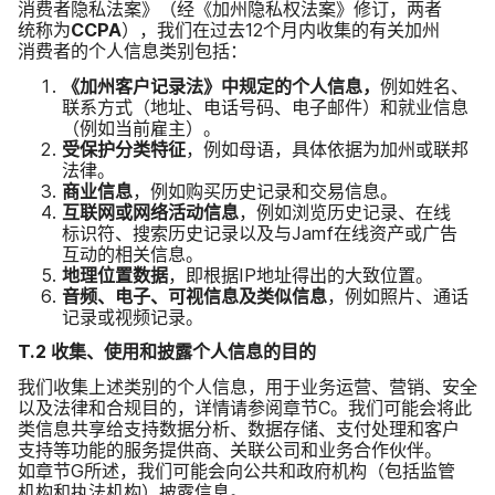
消费者​隐私法案》​（经​《加州​隐私权​法案》​修订，​两者​
统称为
CCPA
），​我们​在​过去
12
个​月​内​收集​的​有关​加州​
消费者​的​个人​信息​类别​包括：
《加州​客户​记​录法》​中​规定​的​个人​信息，
例如​姓名、​
联系​方式​（地址、​电话​号码、​电子​邮件）​和​就业​信息​
（例如​当前​雇主）。
受​保护​分类​特征
，​例如​母语，​具体​依据​为​加州​或​联邦​
法律。
商业​信息
，​例如​购买​历史​记录​和​交易​信息。
互联网​或​网络​活动​信息
，​例如​浏览​历史​记录、​在​线​
标识符、​搜索​历史​记录​以及​与
Jamf
在​线​资产​或​广告​
互动​的​相关​信息。
地​理​位置数​据
，​即根据
IP
地​址​得​出​的​大致​位置。
音频、​电子、​可视​信息​及​类似​信息
，​例如​照片、​通话​
记录​或​视频​记录。
T
.
2
收集、​使用​和​披露​个​人​信息​的​目的
我们​收集​上​述​类别​的​个人​信息，​用于​业务​运营、​营销、​安全​
以及​法律​和​合规目​的，​详情请​参阅章节
C
。​我们​可能​会​将​此​
类​信息​共​享给​支持​数​据​分析、​数据​存储、​支付​处理​和​客户​
支持​等​功能​的​服务​提供商、​关联​公司​和​业务​合作​伙伴。​
如章节
G
所述，​我们​可能​会​向​公共和​政府​机构​（包括​监管​
机构​和​执法​机构）​披露​信息。