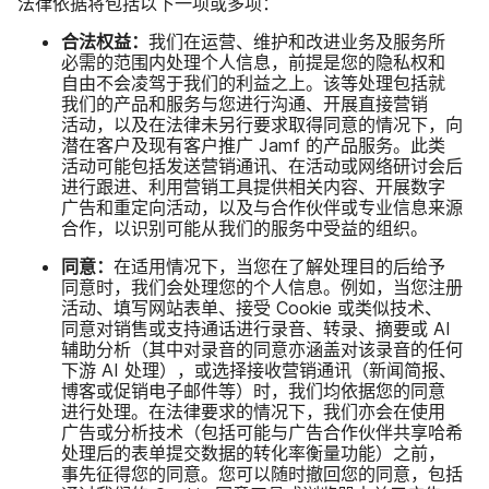
法律​依据​将​包括​以​下​一​项​或​多​项：
合法​权益：
我们​在​运营、​维护​和​改进​业务​及​服务​所​
必需​的​范围​内​处理​个​人​信息，​前​提​是​您​的​隐私权​和​
自由​不​会​凌驾于​我们​的​利益​之​上。​该​等​处理​包括​就​
我们​的​产品​和​服务​与​您​进行​沟通、​开展​直接​营销​
活动，​以及​在​法律​未​另​行​要求​取得​同意​的​情况​下，​向​
潜​在​客户​及​现​有​客户​推广
Jamf
的​产品​服务。​此类​
活动​可能​包括​发送​营销​通讯、​在​活动​或​网络​研讨会​后​
进行​跟进、​利用​营销​工具​提供​相关​内容、​开展​数字​
广告​和​重定​向​活动，​以及​与​合作​伙伴​或​专业​信息​来源​
合作，​以​识别​可能​从​我们​的​服务​中​受益​的​组织。
同意：
在​适用​情况​下，​当​您​在​了解​处理目​的​后​给​予​
同意​时，​我们​会​处理​您​的​个人​信息。​例如，​当​您​注册​
活动、​填写​网站​表单、​接受
Cookie
或​类似​技术、​
同意​对​销售​或​支持​通话​进行​录音、​转录、​摘要​或
AI
辅助​分析​（其中​对​录音​的​同意​亦​涵盖​对​该​录音​的​任何​
下游
AI
处理），​或​选择​接​收​营销​通讯​（新闻​简报、​
博客​或​促销​电子​邮件​等）​时，​我们​均​依据​您​的​同意​
进行​处理。​在​法律​要求​的​情况​下，​我们​亦会​在​使用​
广告​或​分析​技术​（包括​可能​与​广告​合作​伙伴​共​享哈​希​
处理后​的​表单​提交​数据​的​转化率​衡量​功能）​之前，​
事先​征​得​您​的​同意。​您​可以​随时​撤​回​您​的​同意，​包括​