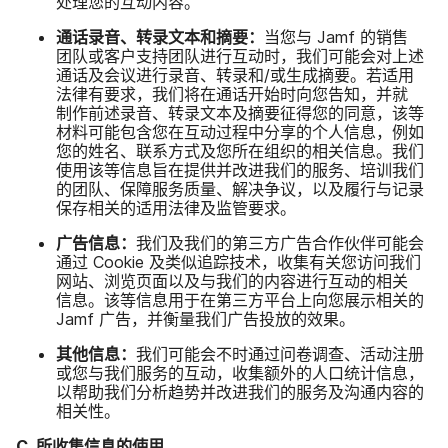
处理​您​的​互动​内容。
通话​录音、​转录​文本​和​摘要：
当​您​与
Jamf
的​销售​
团队​或​客户​支持​团队​进行​互动​时，​我们​可能​会​对​上述​
通话​及​会议​进行​录音、​转录​和​/​或​生成​摘要。​若适用​
法律​有​要求，​我们​将​在​通话​开始​时​向​您​告知，​并​就​
制作​前述​录音、​转录​文本​及​摘​要​征得​您​的​同意，​该​等​
材料​可能​包含​您​在​互动​过程​中​分享​的​个人​信息，​例如​
您​的​姓名、​联系​方式​及​您​所​在​组织​的​相关​信息。​我们​
使用​该​等​信息​旨​在​提供​并​改进​我们​的​服务、​培训​我们​
的​团队、​保障​服务​质量、​解决​争议，​以及​履行​与​记录​
保存​相关​的​适用​法律​及​监管​要求。
广告​信息：
我们​及​我们​的​第三​方​广告​合作​伙伴​可能​会​
通过
Cookie
及​类似​追踪​技术，​收集​有关​您​访问​我们​
网站、​浏览​页面​以及​与​我们​的​内容​进行​互动​的​相关​
信息。​该​等​信息​用于​在​第三​方​平台​上​向​您​展示​相关​的
Jamf
广告，​并​衡量​我们​广告​投放​的​效果。
其他​信息：
我们​可能​会​不​时​通过​问卷​调查、​活动​注册​
或​您​与​我们​服务​的​互动，​收​集额​外​的​人口​统计​信息，​
以​帮助​我们​分析​趋势​并​改进​我们​的​服务​及​沟通​内容​的​
相关性。
C
.
所​收集​信息​的​使用