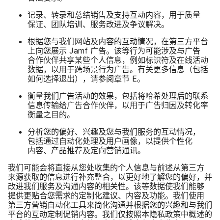
记录、​转录​和​总结销​售​及​支持​互动​内容，​用于​质量​
保证、​团队​培训、​服务​改进​及​争议​解决。
根据​您​与​我们​网站​及​内容​的​互动​情况，​在​第三​方​平台​
上​向​您​展示
Jamf
广告。​该​等​行为​可能​涉及​与​广告​
合作​伙伴​共​享​某​些​个人​信息，​例如​标识符及​在​线​活动​
数据，​以​用于​跨场​景行​为​广告。​有关​更​多​信息​（包括​
如何​选择​退出），​请​参阅章节
E
。
衡量​我们​广告​活动​的​效果，​包括​将​哈希​处理后​的​联系​
信息​传输​给​广告​合作​伙伴，​以​用于​广告​归​因​及​转化率​
衡量​之​目​的。
分析​您​的​偏好、​兴趣​及​您​与​我们​服务​的​互动​情况，​
包括​通过​自动化​处理​及​用​户​画像，​以​提供​个性化​
内容、​产品​推荐​及定​向​营销​通讯。
我们​可能​会​将​直接​从​您​处​收集​的​个人​信息​与​前述​从​第三​方​
来源​获取​的​信息​进行​补充整合，​以​更​好​地​了解​您​的​偏好，​并​
改进​我们​服务​及​沟通​内容​的​相关性。​该​等​数​据​使​我们​能够​
提供​更​贴合​您​需求​的​定制化​建议、​内容​及​功能。​我们​使用​
第三​方​营销​自动​化工​具​来​简化​沟通​并​根据​您​的​兴趣​和​与​我们​
平台​的​互动定​制​促销​内容。​我们​仅​按​照本​隐私​政策​中​概述​的​