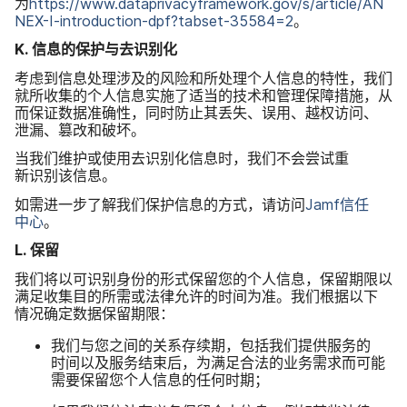
为
https
://
www
.
dataprivacyframework
.
gov
/
s
/
article
/
AN
NEX-I-introduction-dpf
?
tabset-35584
=
2
。
K
.
信息​的​保护​与​去识别化
考虑​到​信息​处理​涉及​的​风险​和​所​处理​个​人​信息​的​特性，​我们​
就​所​收集​的​个人​信息​实施​了​适当​的​技术​和​管理​保障​措施，​从​
而​保证数​据​准确性，​同时​防止​其​丢失、​误用、​越权​访问、​
泄漏、​篡改​和​破坏。
当​我们​维护​或​使用​去识别化​信息​时，​我们​不​会​尝试​重​
新识别该​信息。
如​需进一步​了解​我们​保护​信息​的​方式，​请​访问
Jamf
信任​
中心
。
L
.
保留
我们​将​以​可识​别身份​的​形式​保留​您​的​个人​信息，​保留期限​以​
满足​收​集目​的​所需​或​法律​允许​的​时间​为​准。​我们​根据​以下​
情况​确定​数​据​保留期限：
我们​与​您​之间​的​关系​存续​期，​包括​我们​提供​服务​的​
时间​以及​服务​结束​后，​为​满足​合法​的​业务​需求而​可能​
需要​保留​您​个​人​信息​的​任何​时期；