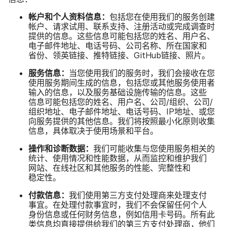
帐户​和​个人​资料​信息：
包括​您​在​使用​我们​的​服务​创建​
帐户、​请​求​试用、​联系​支持、​注册​活动​或​完成​调查时​
提供​的​信息。​这些​信息​可能​包括​您​的​姓名、​用户​名、​
电子​邮件​地址、​电话​号码、​公司​名称、​所​在​国家​和​
省份、​领英​链接、​推特​链接、
GitHub
链接、​照片。
服务​信息：
当​您​使用​我们​的​服务​时，​我们​会​接收​在​您​
使用​服务​期间​生成​的​信息，​包括​您​或​其他​服务​使用者​
输入​的​信息，​以及​服务​基础​设施​传输​的​信息。​这些​
信息​可能​包括​您​的​姓名、​用户​名、​公司​/​组织、​公司​/​
组织​地址、​电子​邮件​地址、​电话​号码、
IP
地址、​或​您​
向​服务​提供​的​其他​信息。​我们​将​按照​最​小化​原​则​收集​
信息，​具体​取决于​使用​场景​和​平台。
操作​和​诊断​数​据：
我们​可能​收集​与​您​使用​服务​相关​的​
统计、​使用​情况​和​性能​数据，​从​而​监控​和​维护​我们​
网站、​在​线社区​和​其他​服务​的​性能、​完整性​和​
稳定性。
付款​信息：
我们​使用​第三​方​支付​处理商​来​处理​支付​
事宜。​在​处理​付款​事宜​时，​我们​不​会​保留​任何​个​人​
身份​信息​或​任何​财务​信息，​例如​信用​卡号码。​所有​此​
类​信息​均​直接​提供​给​我们​的​第三​方​支付​处理商，​他们​