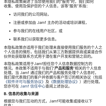
本​隐私​政策​阐述​了​当​您​使用​我们​的​“服务”​时，​我们​如何​
收集、​使用​及​保护​您​的​个人​信息，​该​等​“服务”​系指：
访问​我们​的​公司​网站，
注册​或​参加​由
Jamf
主办​的​活动​或​培训​课程，
参与​我们​的​在​线用​户​社区，​或
联系​我们​以​获取​更​多​信息。
本​隐私​政策​亦​适用于​我们​处理​未​直接​使用​我们​服务​的​个人​之​
个​人​信息​的​情形，​包括​我们​从​第三​方​数据​提供商​或​渠道​合作​
伙伴处​获取​联系​方式​用于​潜​在​客户​开发​和​营销​之​目的。
本​隐私​政策​适用​于
Jamf
担任​您​个​人​信息​数​据​控制方​的​
情况。​本​政策​不​适用于​与​我们​“
产品​和​服务
”​相关​的​个人​信息​
处理。​当
Jamf
通过​我们​的​产品​和​服务​处理​个​人​信息​时，​
我们​是​代表​我们​的​客户​并​依据​与​客户​签订​的​相关​协议​（包括
《软件​许可​与​服务​协议》
及
《数据​处理​协议》
）​进行​处理。​
您​亦​可​在
Jamf
信任​中心
查阅​上述​协议。
B
.
信息​的​收集​与​来源
根据​您​与​我们​互动​的​方式，
Jamf
可能​收集​或​接收​以​下​
信息：