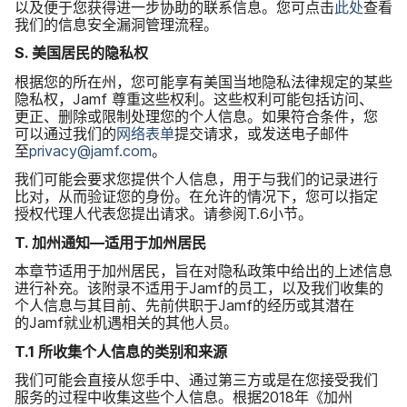
以及​便于​您​获得​进一步​协助​的​联系​信息。​您​可​点击
此​处
查​看​
我们​的​信息​安全​漏洞​管理​流程。
S
.
美国​居民​的​隐私权
根据​您​的​所​在​州，​您​可能​享​有​美国​当地​隐私​法律​规定​的​某些​
隐私权，
Jamf
尊重​这些​权利。​这些​权利​可能​包括​访问、​
更正、​删除​或​限制​处理​您​的​个人​信息。​如果​符合​条件，​您​
可以​通过​我们​的
网络​表单
提交​请​求，​或​发送​电子​邮件​
至
privacy
@
jamf
.
com
。
我们​可能​会​要求​您​提供​个​人​信息，​用于​与​我们​的​记录​进行​
比对，​从​而验证​您​的​身份。​在​允许​的​情况​下，​您​可以​指定​
授权​代理​人​代表​您​提出​请求。​请​参阅
T
.
6
小节。
T
.
加州​通知—适用于​加州​居民
本​章节​适用于​加州​居民，​旨​在​对隐私​政策​中​给​出​的​上述​信息​
进行​补充。​该​附录​不​适用​于
Jamf
的​员工，​以及​我们​收集​的​
个人​信息​与​其​目前、​先​前​供职于
Jamf
的​经历​或​其潜在​
的
Jamf
就业​机遇​相关​的​其他​人员。
T
.
1
所​收集​个​人​信息​的​类别​和​来源
我们​可能​会​直接​从​您​手中、​通过​第三​方​或是​在​您​接受​我们​
服务​的​过程​中​收集​这些​个人​信息。​根据
2018
年​《加州​