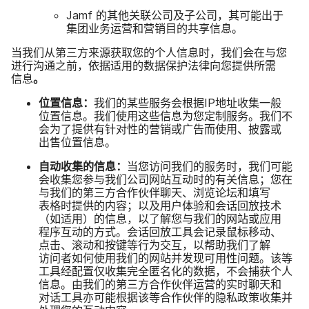
Jamf
的​其他​关联​公司​及子​公司，​其​可能​出于​
集团​业务​运营​和​营销目​的​共享​信息。
当​我们​从​第三​方​来源​获取​您​的​个人​信息​时，​我们​会​在​与​您​
进行​沟通​之前，​依据​适用​的​数据​保护​法律​向​您​提供​所​需​
信息
。
位置​信息：
我们​的​某些​服务​会​根据
IP
地​址​收集​一​般​
位置​信息。​我们​使用​这些​信息​为​您​定制​服务。​我们​不​
会​为了​提供​有​针对性​的​营销​或​广告而​使用、​披露​或​
出售​位置​信息。
自动​收集​的​信息：
当​您​访问​我们​的​服务​时，​我们​可能​
会​收集​您​参与​我们​公司​网站​互动时​的​有关​信息；​您​在​
与​我们​的​第三​方​合作​伙伴​聊天、​浏览论坛​和​填写​
表格时​提供​的​内容；​以及​用户​体验​和​会话​回放​技术​
（如适用）​的​信息，​以​了解​您​与​我们​的​网站​或​应用​
程序​互动​的​方式。​会话​回放​工​具会​记录​鼠标​移动、​
点击、​滚动​和​按键​等​行为​交互，​以​帮助​我们​了解​
访问者​如何​使用​我们​的​网站​并​发现​可用性​问题。​该​等​
工具​经配置仅​收集​完全​匿名化​的​数据，​不​会​捕​获​个​人​
信息。​由​我们​的​第三​方​合作​伙伴​运营​的​实时​聊天​和​
对话​工​具​亦​可能​根据​该​等​合作​伙伴​的​隐私​政策​收集​并​