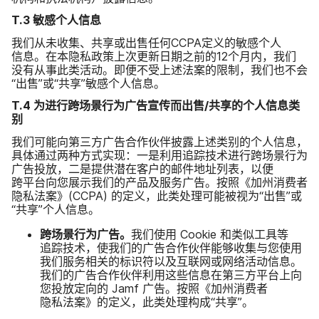
T
.
3
敏​感​个​人​信息
我们​从​未​收集、​共享​或​出售​任何
CCPA
定义​的​敏感​个​人​
信息。​在​本隐​私​政策​上​次​更新​日期​之前​的
12
个​月​内，​我们​
没有​从事此​类​活动。​即便​不​受​上述​法案​的​限制，​我们​也​不​会​
“出售”​或​“共享”​敏感​个​人​信息。
T
.
4
为​进行​跨场​景行​为​广告​宣传​而​出售
/
共享​的​个人​信息​类​
别
我们​可能​向​第三​方​广告​合作​伙伴​披露​上述​类别​的​个人​信息，​
具体​通过​两​种​方式​实现：​一​是​利用​追踪​技术​进行​跨场​景行​为​
广告​投放，​二​是​提供​潜​在​客户​的​邮件​地址列表，​以​便​
跨平台向​您​展示​我们​的​产品​及​服务​广告。​按照​《加州​消费者​
隐私法案》​(
CCPA
)
的​定义，​此​类​处理​可能​被​视为​“出售”​或​
“共享”​个人​信息。
跨场​景行​为​广告。
我们​使用
Cookie
和​类似​工具​等​
追踪​技术，​使​我们​的​广告​合作​伙伴​能够​收集​与​您​使用​
我们​服务​相关​的​标识​符​以及​互联网​或​网络​活动​信息。​
我们​的​广告​合作​伙伴​利用​这些​信息​在​第三​方​平台​上​向​
您​投放定​向​的
Jamf
广告。​按照​《加州​消费者​
隐私法案》​的​定义，​此​类​处理构​成​“共享”。