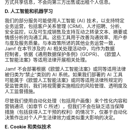
方式​共享​信息，​不​会​向​第三​方​出售​或​出租​个​人​信息。
D
.
人​工智能​和​机器​学习
我们​的​部分​服务​可能​使用​人​工智​能
(
AI
)
技术，​以​支持​特定​
业务​运营，​包括​客户​关系​管理
(
CRM
)、​人​才​招聘、​分析、​
安全​监控，​以及​可生​成销售​及​支持​互动​之​转录​文本、​摘要​或​
情感​分析​的​沟通​工具。​这些​工具​用于​改善​沟​通效率、​用户参​
与​度​及​服务​质量。​与​本​政策​所述​的​其他​业务​运营​一致，
Jamf
在​本节​涉及​的
AI
相关​处理​活动​中，​均​作为​数​据​
控制者，​依据​《通用​数据​保护​条例》​(
GDPR
)、​《欧盟​人​
工智​能​法案》​等​适用​法律​开展​相关​处理。
Jamf
不​会​部署​根据​《欧盟​人​工智​能​法案》​或同​等​适用​法律​
被​归类​为​“禁止”​类别​的
AI
系统。​如果​我们​部署​的
AI
工具​
可能​属于​《欧盟​人​工智​能​法案》​或同​等​适用​法律​所​规定​的​
受监管​类别，​我们​将​视​需要​实施​相应​的​风险​管理、​透明度​及​
人​工监督​措施。
尽管​我们​使用​自动化​处理​（包括​用​户​画像）​来​个性化​内容​和​
营销​通讯​（如章节
C
所述），​但​我们​不​会​在​缺乏​适当​保障​
措施​（包括​获得​人​工​干预​的​权利）​的​情况​下，​仅​基于​自动化​
决策​作出​对​个​人​产生​法律​效力​或​类似重大​影响​的​决定。
E
.
Cookie
和​类似​技术