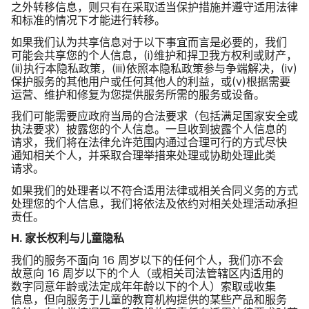
之外转移​信息，​则​只​有​在​采取​适当​保护​措施​并​遵守​适用​法律​
和​标准​的​情况​下​才​能​进行​转移。
如果​我们​认为​共享​信息​对于​以下​事宜​而言​是​必要​的，​我们​
可能​会​共​享您​的​个人​信息，​(
i
)​维护​和​捍卫​我​方权利或​财产，​
(
ii
)​执行​本​隐私​政策，​(
iii
)​依照​本​隐私​政策​参与​争端​解决，​(
iv
)​
保护​服务​的​其他​用户​或​任何​其他​人​的​利益，​或​(
v
)​根据​需要​
运营、​维护​和​修复​为​您​提供​服务​所​需​的​服务​或​设备。
我们​可能​需要​应​政府​当局​的​合法​要求​（包括​满足​国家​安全​或​
执法​要求）​披露​您​的​个人​信息。​一旦​收到​披露​个​人​信息​的​
请求，​我们​将​在​法律​允许​范围​内​通过​合理​可行​的​方式​尽快​
通知​相关​个人，​并​采取​合理​举措来​处理​或​协助​处理​此​类​
请求。
如果​我们​的​处理者​以​不符合适用​法律​或​相关合同​义务​的​方式​
处理​您​的​个人​信息，​我们​将​依法​及​依约​对​相关​处理​活动​承担​
责任。
H
.
家长权利​与​儿童​隐私
我们​的​服务​不面​向
16
周​岁​以下​的​任何​个人，​我们​亦​不​会​
故意​向
16
周​岁​以下​的​个人​（或​相关​司法管​辖区​内​适用​的​
数字​同意​年​龄​或​法定​成年​年​龄​以下​的​个人）​索取​或​收集​
信息，​但​向​服务于​儿童​的​教育​机构​提供​的​某些​产品​和​服务​