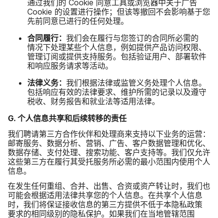
通过​我们​的
Cookie
同意​工具​或​浏览器​中​关于​广告
Cookie
的​设置​进行​操作；​但​该​等​撤回​不​会​影响​基于​您​
先​前​同意​已​进行​的​任何​处理。
合同​履行：
我们​会​在​履行​与​您​签订​的​合同​所​必需​的​
情况​下​处理​某些​个人​信息，​例如​提供​产品​访问​权限、​
管理​订阅​或​提供​支持​服务。​包括​验​证​用户、​部署​软件​
和​响应​服务​请​求​等​活动。
法律​义务：
我们​根据​法律​或​监管​义务​处理​个​人​信息。​
包括​响应​有效​的​法律​要求、​维护​所​需​的​记录​以及​遵​守​
税收、​财务​报告​和​就业法​等​适用​法律。
G
.
个​人​信息​共享​和​后续​转移​的​责任
我们​聘请​第三​方​合作​伙伴​和​处理​商​来​支持​以​下​业务​的​运营：​
邮寄​服务、​数据​分析、​营销、​广告、​客户​数据​管理​和​优化、​
数据​存储、​支付​处理、​搜索​功能、​客户​支持​等。​我们​仅​允许​
这些​第三​方​在​履行​其​受​托​服务​所​必需​的​最小​范围​内​使用​个人​
信息。
在​发生​任何​重组、​合并、​出售、​合资​或​资产​转​让​时，​我们​也​
可能​会​根据​适用​法律​共​享您​的​个人​信息。​在​共享​个​人​信息​
时，​我们​将​保证​接收​信息​的​第三​方​提供​不​低于​本隐私​政策​
要求​的​相同​级​别​的​隐私​保护。​如果​我们​在​当地​管辖​范围​