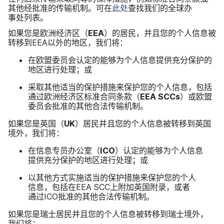
其他​经​批准​的​传输​机制。​可​在
此​处
查找​我们​的​全球​办​
事处列表。
如果​您​是​欧洲​经济区​（
EEA
）​的​居民，​并且​您​的​个人​信息​被​
转移​到
EEA
以​外​的​地区，​我们​将：
在​欧盟​委员会​认定​的​能够​为​个​人​信息​提供​充分​保护​的​
地区​进行​处理；​或
采取​其他​适当​的​保护​措施来​保护​您​的​个人​信息，​包括​
通过​欧洲​经济​区​标准​合同​条款​（
EEA SCCs
）​或​欧盟​
委员会​批准​的​其他​合法​传输​机制。
如果​您​是​英国​（
UK
）​居民​并且​您​的​个人​信息​被​转移​到​英国​
境外，​我们​将：
在​信息​专员​办公室​（
ICO
）​认定​的​能够​为​个​人​信息​
提供​充分​保护​的​地区​进行​处理；​或
以​其他​方式​实施​适当​的​保护​措施来​保护​您​的​个人​
信息，​包括​在
EEA SCC
上​附加英国​附录，​或者​
通过
ICO
批准​的​其他​合法​传输​机制。
如果​您​是​瑞士​居民​并且​您​的​个人​信息​被​转移到​瑞士​境外，​
我们​将：