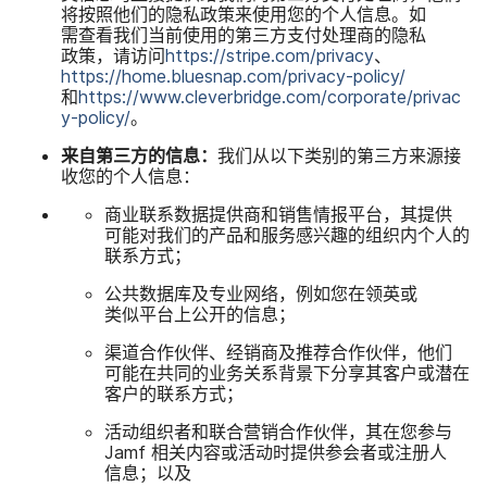
将​按照​他们​的​隐私​政策​来​使用​您​的​个人​信息。​如​
需查看​我们​当前​使用​的​第三​方​支付​处理商​的​隐私​
政策，​请​访问
https
://
stripe
.
com
/
privacy
、
https
://
home
.
bluesnap
.
com
/
privacy-policy
/
和
https
://
www
.
cleverbridge
.
com
/
corporate
/
privac
y-policy
/
。
来自​第三​方​的​信息：
我们​从​以下​类别​的​第三​方​来源​接​
收​您​的​个人​信息：
商业​联系​数据​提供商​和​销售​情报​平台，​其​提供​
可能​对​我们​的​产品​和​服务​感​兴趣​的​组织​内​个​人​的​
联系​方式；
公共​数据​库及​专业​网络，​例如​您​在​领英​或​
类似平台上​公开​的​信息；
渠道​合作​伙伴、​经销商​及​推荐​合作​伙伴，​他们​
可能​在​共同​的​业务​关系​背景​下​分享其​客户​或​潜在​
客户​的​联系​方式；
活动​组织者​和​联合​营销​合作​伙伴，​其​在​您​参​与
Jamf
相关​内容​或​活动​时​提供​参会者​或​注册人​
信息；​以及