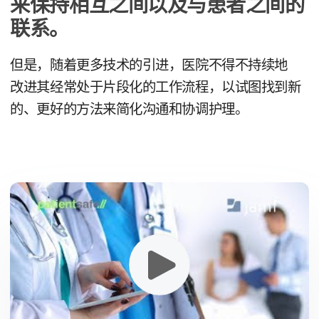
来​保持​相互​之间​以及​与​患者​之间​的​
联系。
但是，​随着​更​多​技术​的​引进，​医院​不得​不​持续​地​
改进​其​经常​处于​片​段化​的​工作​流程，​以​试图​找到​新​
的、​更​好​的​方法​来​简化​沟通​和​协调​护理。