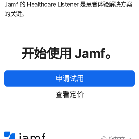
Jamf
的
Healthcare Listener
是​患者​体验​解决​方案​
的​关键。
开始​使用
Jamf
。
申请​试用
查​看定​价
简体​中文