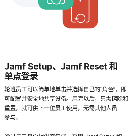
Jamf Setup
、
Jamf Reset
和​
单点​登录
轮​班员工​可以​简单​地​单击​并​选择​自己​的​“角色”，​即​
可​配置​并​安全​地​共​享​设备。​用​完​以后，​只​需​擦除​和​
重置，​就​可​供​下​一​位​员工​使用，​无​需​其他​人员​
参与。