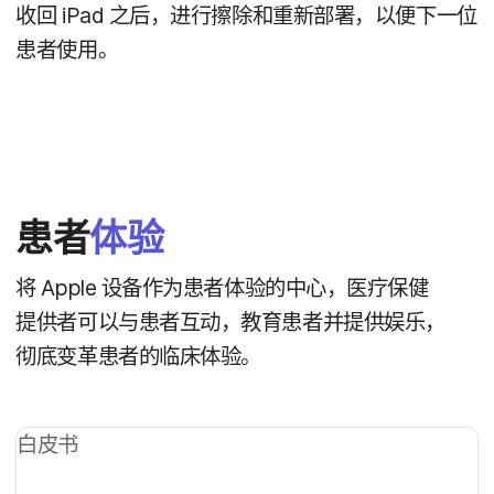
收回
iPad
之后，​进行​擦除​和​重新​部署，​以​便​下​一​位​
患者​使用。
患者
体验
将
Apple
设备​作为​患者​体验​的​中心，​医疗​保健​
提供者​可以​与​患者​互动，​教育​患者​并​提供​娱乐，​
彻底​变革​患者​的​临床​体验。
白皮​书