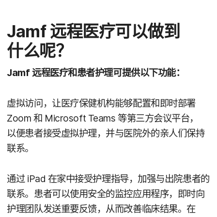
Jamf
远程​医疗​可以​做​到​
什么​呢？
Jamf
远程​医疗​和​患者​护理​可​提供​以下功​能：
虚拟​访问，​让​医​疗​保健​机构​能够​配置​和​即时​部署
Zoom
和
Microsoft Teams
等​第三​方​会议​平台，​
以便患者​接受​虚​拟​护理，​并​与​医院​外​的​亲人们​保持​
联系。
通过
iPad
在​家​中​接受​护理​指导，​加强​与​出院​患者​的​
联系。​患者​可以​使用​安全​的​监控​应用​程序，​即时​向​
护理团队​发送​重要​反馈，​从​而​改善​临床​结果。​在​