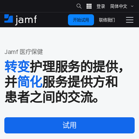
站
简体​中文
跳
内
搜
联络我们
开始试用
至
首
拨
索
动
主
页
导
要
览
Jamf
医​疗​保健
内
容
转变
护理​服务​的​提供，​
并
简化
服务​提供​方​和​
患者​之间​的​交流。
试用