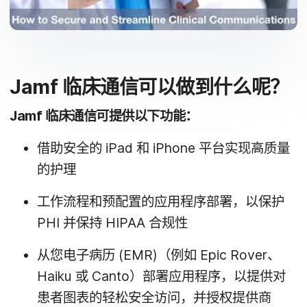
Jamf
临床​通信​可以​做​到​什么​呢？
Jamf
临床​通信​可​提供​以下功​能：
借助​安全​的
iPad
和
iPhone
平台​实现​高​质量​
的​护理
工作​流程​和​预配置​的​应用​程序​部署，​以​保护
PHI
并​保持
HIPAA
合规性
从​您​电子​病历
(
EMR
)​（例如
Epic Rover
、
Haiku
或
Canto
）​部署​应用​程序，​以​提供​对​
患者​图表​的​轻松​安全​访问，​并​授权​提供​商​