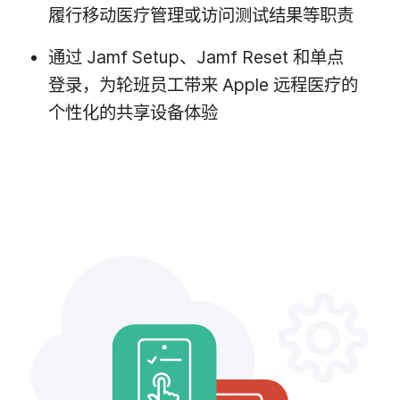
履行​移动​医疗​管理​或​访问​测试​结果​等​职责
通过
Jamf Setup
、
Jamf Reset
和​单点​
登录，​为​轮班员工​带来
Apple
远程​医疗​的​
个性化​的​共享​设备​体验