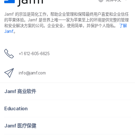
Jamf
的​宗旨​是​简化​工作，​帮助​企业​管理​和​保障​最​终​用​户​喜爱​和​企业​信任​
的​苹果​体验。
Jamf
是​世界​上​唯​一​一​家​为​苹果​至​上​的​环境​提供​完整​的​管理​
和​安全​解决​方案​的​公司。​企业​安全，​使用​简单，​并​保护​个​人​隐私。
了解
Jamf
。
+
1 612-605-6625
info
@
jamf
.
com
Jamf
商业​软件
Education
Jamf
医​疗​保健