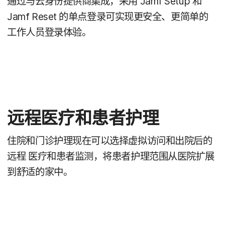
通过​与​云身份​提供​商​集成，​采用
Jamf Setup
和
Jamf Reset
的​单点​登录​可​实现​更​安全、​更​简单​的​
工作​人员​登录​体验。
远程​医疗​和​患者​护理
住院​和​门诊​护理​现在​可以​选择​虚拟​访问​和​出院​后​的​
远程
医疗​和​患者​监测，​将​患者​护理​范围​从​医院​扩展​
到​舒适​的​家中。