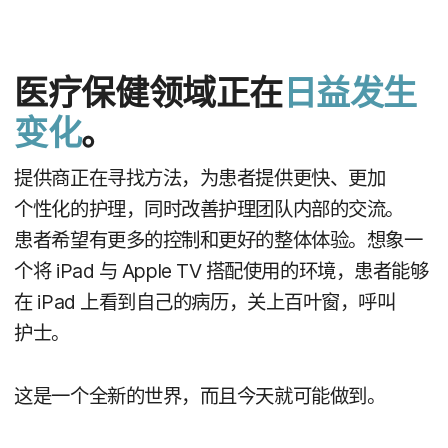
医​疗​保健​领域​正在
日益​发生​
变化
。
提供​商​正​在​寻找​方法，​为​患者​提供​更​快、​更加​
个性化​的​护理，​同时​改善​护理​团队​内部​的​交流。​
患者​希望​有​更​多​的​控制​和​更好​的​整体​体验。​想象​一​
个​将
iPad
与
Apple TV
搭配​使用​的​环境，​患者​能够​
在
iPad
上​看到​自己​的​病历，​关上百叶窗，​呼叫​
护士。
这​是​一​个​全新​的​世界，​而且​今天​就​可能​做到。