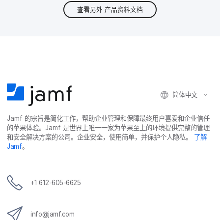
查看另外
产品资料文档
简体​中文
Jamf
的​宗旨​是​简化​工作，​帮助​企业​管理​和​保障​最​终​用​户​喜爱​和​企业​信任​
的​苹果​体验。
Jamf
是​世界​上​唯​一​一​家​为​苹果​至​上​的​环境​提供​完整​的​管理​
和​安全​解决​方案​的​公司。​企业​安全，​使用​简单，​并​保护​个​人​隐私。
了解
Jamf
。
+
1 612-605-6625
info
@
jamf
.
com