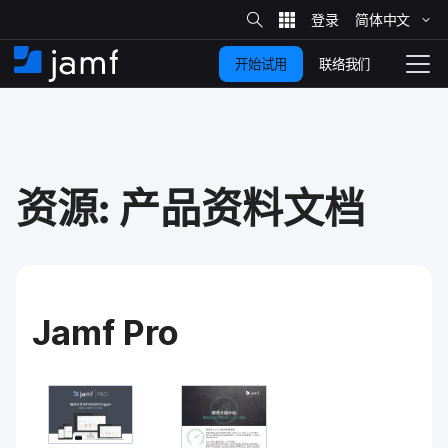
站
简体​中文
跳
内
搜
联络我们
开始试用
至
首
拨
索
动
主
页
导
要
览
内
容
资源​:
产品​资料​文档
Jamf Pro