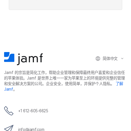
简体​中文
Jamf
的​宗旨​是​简化​工作，​帮助​企业​管理​和​保障​最​终​用​户​喜爱​和​企业​信任​
的​苹果​体验。
Jamf
是​世界​上​唯​一​一​家​为​苹果​至​上​的​环境​提供​完整​的​管理​
和​安全​解决​方案​的​公司。​企业​安全，​使用​简单，​并​保护​个​人​隐私。
了解
Jamf
。
+
1 612-605-6625
info
@
jamf
.
com