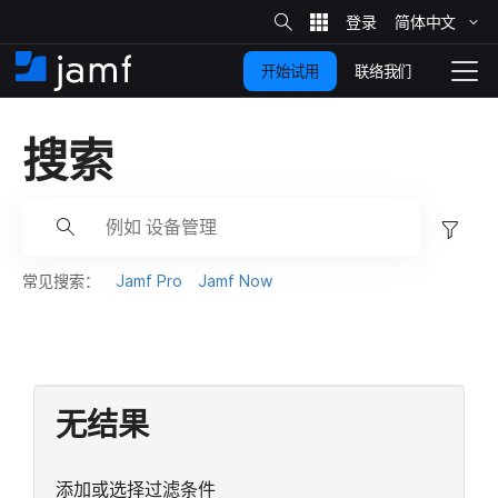
站
简体​中文
跳
内
搜
联络我们
开始试用
至
首
拨
索
动
主
页
导
搜索
要
览
内
容
过
滤
器
常​见​搜索：
Jamf Pro
Jamf Now
.
.
.
无​结果
添加或​选择​过​滤​条件