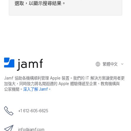
選取，​以​顯示​搜尋​結果。
繁體​中文
Jamf
協助​各​機構​順利​管理
Apple
裝置。​我們​的
IT
解決​方案​讓​使用​者​更​
加強​大，​同時​致力​將​名聞​遐邇​的
Apple
體驗​傳遞​至​企業、​教育​機構​與​
公家​機關。
深入​了​解
Jamf
。
+
1 612-605-6625
info
@
jamf
.
com