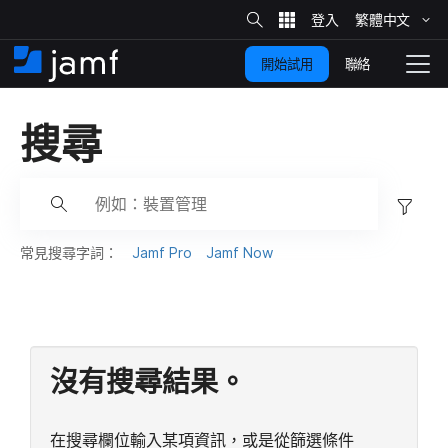
網
站
繁體​中文
跳
搜
尋
聯絡
開始試用
至
住
切
家
換
主
搜尋
要
瀏
覽
內
容
篩
選
⋯
常​見​搜尋​字詞：
Jamf Pro
Jamf Now
⋯
沒有​搜尋​結果。
在​搜尋​欄位​輸入​某​項​資訊，​或​是​從​篩選​條​件​