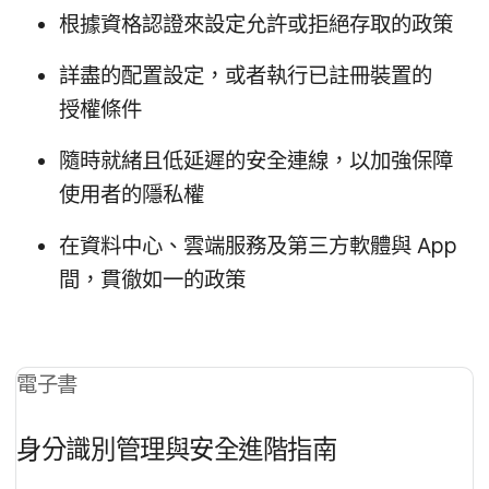
根據​資格​認證來​設定​允許​或​拒絕​存取​的​政策
詳盡​的​配置​設定，​或​者​執行​已​註冊​裝置​的​
授權​條件
隨時​就​緒且​低​延遲​的​安全​連線，​以​加強​保障​
使用者​的​隱私權
在​資料​中心、​雲端​服務​及​第三​方​軟體​與
App
間，​貫徹​如一​的​政策
電子書
身​分識別​管理​與​安全​進階​指南