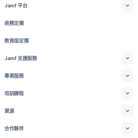
Jamf
平​台
商務定​價
教育版定​價
Jamf
支援​服務
專業​服務
培訓​課程
資源
合作​夥伴