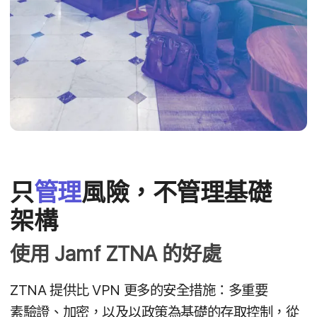
只
管理
風險，​不​管理​基礎​
架構
使用
Jamf ZTNA
的​好處
ZTNA
提供​比
VPN
更多​的​安全​措施：​多​重要​
素驗證、​加密，​以及​以​政策​為​基礎​的​存取​控制，​從​