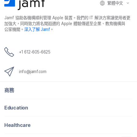
繁體​中文
Jamf
協助​各​機構​順利​管理
Apple
裝置。​我們​的
IT
解決​方案​讓​使用​者​更​
加強​大，​同時​致力​將​名聞​遐邇​的
Apple
體驗​傳遞​至​企業、​教育​機構​與​
公家​機關。
深入​了​解
Jamf
。
+
1 612-605-6625
info
@
jamf
.
com
商務
Education
Healthcare