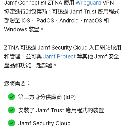
Jamf Connect
的
ZTNA
使用
Wireguard
VPN
協定​進行​封包​傳輸，​可​透過
Jamf Trust
應​用​程式​
部署​至
iOS
、
iPadOS
、
Android
、
macOS
和
Windows
裝置。
ZTNA
可​透過
Jamf Security Cloud
入口​網站​啟用​
和​管理，​並​可​與
Jamf Protect
等​其他
Jamf
安全​
產品​和​功能​一起​部署。
您​將​需要：
第三​方​身​分​供​應商
(
IdP
)
安裝​了
Jamf Trust
應​用​程式​的​裝置
Jamf Security Cloud