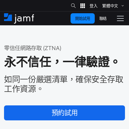
網
站
繁體​中文
跳
搜
尋
聯絡
開始試用
至
住
切
家
換
主
要
瀏
覽
零信任​網路​存取
(
ZTNA
)
內
容
永​不​信任，​一律​驗證。
如​同​一份​嚴選​清單，​確保​安全​存取​
工作​資源。
預約​試用