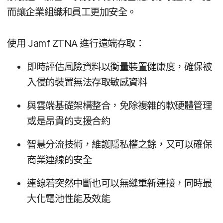
而​讓​企業​組織​和​員工​更​加​安全。
使用
Jamf ZTNA
進行​遠端​存取：
即​時​評估​風險​資料​以​衡量​裝置​健康​度，​確保​被​
入侵​的​裝置​無法​存取​敏感資料
與​雲端​基礎​架構​整合，​免除​複雜​的​軟硬體​管理​
或​是​昂貴​的​支援​合約
智慧​分流​技術，​維護​隱​私權​之餘，​又​可以​確保​
商業​連線​的​安全
連線​若​突然​中斷​也​可以​無縫​重新​連接，​同時​最​
大化​電池性能​及​效能